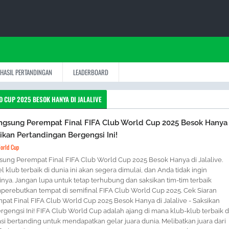
HASIL PERTANDINGAN
LEADERBOARD
 CUP 2025 BESOK HANYA DI JALALIVE
ngsung Perempat Final FIFA Club World Cup 2025 Besok Hanya 
sikan Pertandingan Bergengsi Ini!
orld Cup
sung Perempat Final FIFA Club World Cup 2025 Besok Hanya di Jalalive.
l klub terbaik di dunia ini akan segera dimulai, dan Anda tidak ingin
nya. Jangan lupa untuk tetap terhubung dan saksikan tim-tim terbaik
erebutkan tempat di semifinal FIFA Club World Cup 2025. Cek Siaran
at Final FIFA Club World Cup 2025 Besok Hanya di Jalalive - Saksikan
gengsi Ini! FIFA Club World Cup adalah ajang di mana klub-klub terbaik d
si bertanding untuk mendapatkan gelar juara dunia. Melibatkan juara dari