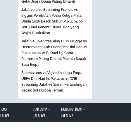
Gelar Juara Dunia Paling Dinanti
Jalalive Live Streaming Prancis vs
Inggris Perebutan Posisi Ketiga Piala
Dunia 2026 Besok Subuh Pukul 04.00
WIB Duel Penentu Juara Tiga yang
Wajib Disaksikan
Jalalive Live Streaming Club Brugge vs
Heerenveen Club Friendlies Dini Hari Ini
Pukul 00.00 WIB, Duel Uji Coba
Pramusim Paling Dinanti Pecinta Sepak
Bola Eropa
Ferencvaros vs Vojvodina Liga Eropa
UEFA Dini Hari Ini Pukul 01.15 WIB
Streaming Jalalive Siaran Pertandingan
Sepak Bola Eropa Terbaru
NTUAN
HAK CIPTA –
HUBUNGI KAMI –
LALIVE
JALALIVE
JALALIVE