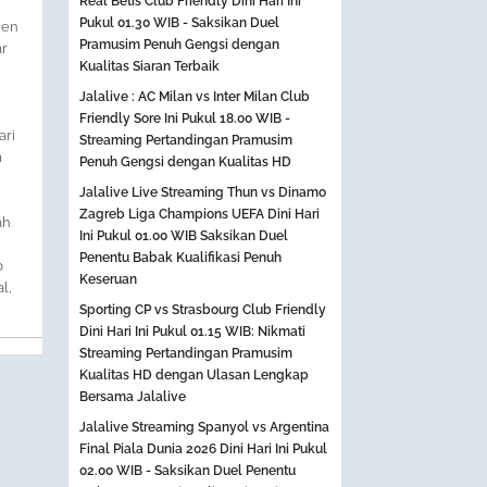
Real Betis Club Friendly Dini Hari Ini
Pukul 01.30 WIB - Saksikan Duel
men
Pramusim Penuh Gengsi dengan
ar
Kualitas Siaran Terbaik
Jalalive : AC Milan vs Inter Milan Club
Friendly Sore Ini Pukul 18.00 WIB -
ari
Streaming Pertandingan Pramusim
m
Penuh Gengsi dengan Kualitas HD
Jalalive Live Streaming Thun vs Dinamo
Zagreb Liga Champions UEFA Dini Hari
ah
Ini Pukul 01.00 WIB Saksikan Duel
Penentu Babak Kualifikasi Penuh
b
Keseruan
l,
Sporting CP vs Strasbourg Club Friendly
Dini Hari Ini Pukul 01.15 WIB: Nikmati
Streaming Pertandingan Pramusim
Kualitas HD dengan Ulasan Lengkap
Bersama Jalalive
Jalalive Streaming Spanyol vs Argentina
Final Piala Dunia 2026 Dini Hari Ini Pukul
02.00 WIB - Saksikan Duel Penentu