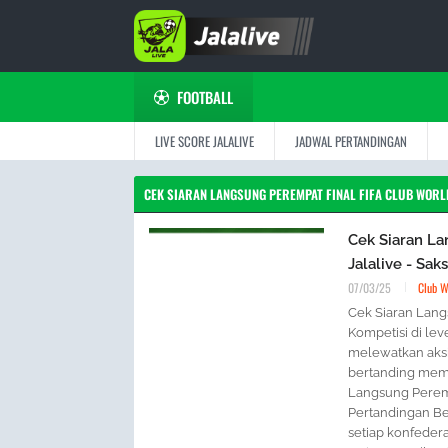
FOOTBALL
LIVE SCORE JALALIVE
JADWAL PERTANDINGAN
CEK SIARAN LANGSUNG PEREMPAT FINAL FIFA CLUB WORLD
Cek Siaran La
Jalalive - Sak
07/03/25
Club W
Cek Siaran Lang
Kompetisi di leve
melewatkan aksi
bertanding memp
Langsung Peremp
Pertandingan Ber
setiap konfedera