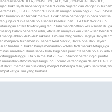
nfederasi) seperti UEFA, CONMEBOL, AFC, CAF, CONCACAF, dan OFC,
jadi bukti sejati siapa yang terbaik di dunia. Sejarah dan Pengaruh Turna
ertama kali, FIFA Club World Cup telah menjadi arena bagi klub-klub bes
kan kemampuan terbaik mereka. Tidak hanya berpengaruh pada prestise
etapi juga di dunia sepak bola secara keseluruhan. FIFA Club World Cup
ertarungan antara tim-tim yang tahun lalu mendapatkan kesuksesan di liga
sing. Dalam beberapa edisi, kita telah menyaksikan kisah-kisah heroik d
il mengalahkan klub-klub raksasa. Tim-Tim Yang Sudah Berjaya Banyak ti
h menjuarai turnamen ini, seperti Real Madrid, Barcelona, dan Bayern
ilan tim-tim ini bukan hanya menambah koleksi trofi mereka tetapi juga
nasi mereka di dunia sepak bola. Bagi para pencinta sepak bola, ini adal
 ditunggu-tunggu. Kita bisa melihat klub-klub favorit bertarung di pentas
an merasakan atmosfernya langsung. Format Pertandingan dalam FIFA Clu
 dari turnamen ini bisa dibagi menjadi beberapa fase, yakni semifinal, fina
mpat ketiga. Tim yang berhasil...