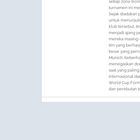
setiap zona (ko
turnamen ini men
Sejak diadakan p
untuk menunjuk
klub tersebut, t
menjadi ajang p
mereka masing-ma
tim yang berhas
besar yang perna
Munich. Keberhas
menegaskan domi
saat yang paling
internasional d
World Cup Format
dan perebutan te