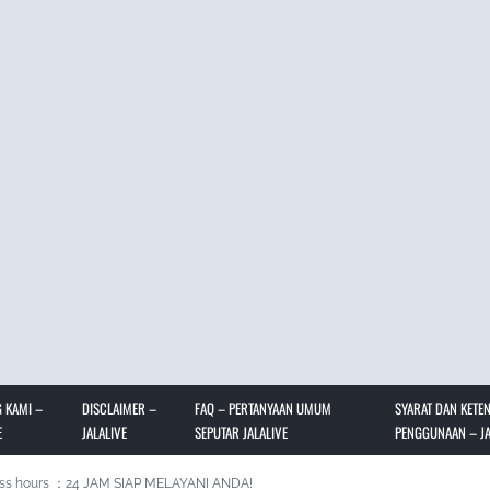
 KAMI –
DISCLAIMER –
FAQ – PERTANYAAN UMUM
SYARAT DAN KETE
E
JALALIVE
SEPUTAR JALALIVE
PENGGUNAAN – JA
ss hours ：24 JAM SIAP MELAYANI ANDA!