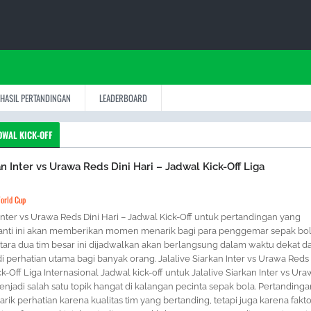
HASIL PERTANDINGAN
LEADERBOARD
DWAL KICK-OFF
an Inter vs Urawa Reds Dini Hari – Jadwal Kick-Off Liga
orld Cup
 Inter vs Urawa Reds Dini Hari – Jadwal Kick-Off untuk pertandingan yang
nanti ini akan memberikan momen menarik bagi para penggemar sepak bol
tara dua tim besar ini dijadwalkan akan berlangsung dalam waktu dekat d
 perhatian utama bagi banyak orang. Jalalive Siarkan Inter vs Urawa Reds 
k-Off Liga Internasional Jadwal kick-off untuk Jalalive Siarkan Inter vs Ura
enjadi salah satu topik hangat di kalangan pecinta sepak bola. Pertandingan
rik perhatian karena kualitas tim yang bertanding, tetapi juga karena fakto