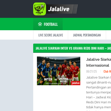
FOOTBALL
LIVE SCORE JALALIVE
JADWAL PERTANDINGAN
JALALIVE SIARKAN INTER VS URAWA REDS DINI HARI – JA
Jalalive Siark
Internasional
06/21/25
Club W
Jalalive Siarkan
sangat dinanti-
Pertandingan an
tentunya menjadi
Hari – Jadwal Kic
Reds Dini Hari m
tidak hanya mena