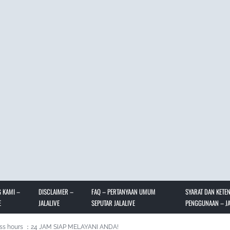
 KAMI –
DISCLAIMER –
FAQ – PERTANYAAN UMUM
SYARAT DAN KETE
E
JALALIVE
SEPUTAR JALALIVE
PENGGUNAAN – JA
ss hours ：24 JAM SIAP MELAYANI ANDA!