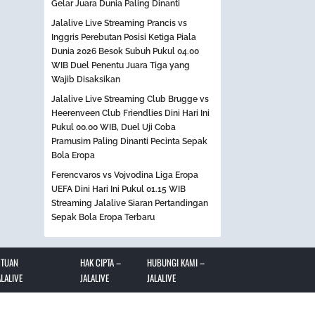
Gelar Juara Dunia Paling Dinanti
Jalalive Live Streaming Prancis vs
Inggris Perebutan Posisi Ketiga Piala
Dunia 2026 Besok Subuh Pukul 04.00
WIB Duel Penentu Juara Tiga yang
Wajib Disaksikan
Jalalive Live Streaming Club Brugge vs
Heerenveen Club Friendlies Dini Hari Ini
Pukul 00.00 WIB, Duel Uji Coba
Pramusim Paling Dinanti Pecinta Sepak
Bola Eropa
Ferencvaros vs Vojvodina Liga Eropa
UEFA Dini Hari Ini Pukul 01.15 WIB
Streaming Jalalive Siaran Pertandingan
Sepak Bola Eropa Terbaru
NTUAN
HAK CIPTA –
HUBUNGI KAMI –
LALIVE
JALALIVE
JALALIVE