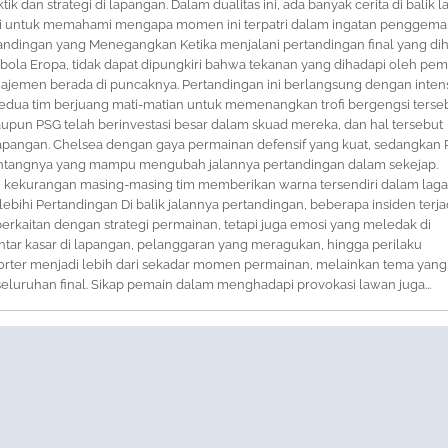
tik dan strategi di lapangan. Dalam dualitas ini, ada banyak cerita di balik l
li untuk memahami mengapa momen ini terpatri dalam ingatan penggema
tandingan yang Menegangkan Ketika menjalani pertandingan final yang dih
bola Eropa, tidak dapat dipungkiri bahwa tekanan yang dihadapi oleh pem
najemen berada di puncaknya. Pertandingan ini berlangsung dengan intens
 kedua tim berjuang mati-matian untuk memenangkan trofi bergengsi terseb
upun PSG telah berinvestasi besar dalam skuad mereka, dan hal tersebut
i lapangan. Chelsea dengan gaya permainan defensif yang kuat, sedangkan
intangnya yang mampu mengubah jalannya pertandingan dalam sekejap.
kekurangan masing-masing tim memberikan warna tersendiri dalam laga i
ebihi Pertandingan Di balik jalannya pertandingan, beberapa insiden terja
erkaitan dengan strategi permainan, tetapi juga emosi yang meledak di
tar kasar di lapangan, pelanggaran yang meragukan, hingga perilaku
orter menjadi lebih dari sekadar momen permainan, melainkan tema yang
eluruhan final. Sikap pemain dalam menghadapi provokasi lawan juga...