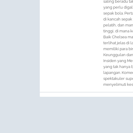
saling beradu tak
yang perlu diga
sepak bola. Per
di kancah sepak 
pelatih, dan ma
tinggi, di mana
Baik Chelsea ma
terlihat jelas d
memiliki para b
Keunggulan dan 
Insiden yang Mel
yang tak hanya b
lapangan. Komen
spektakuler sup
menyelimuti kes