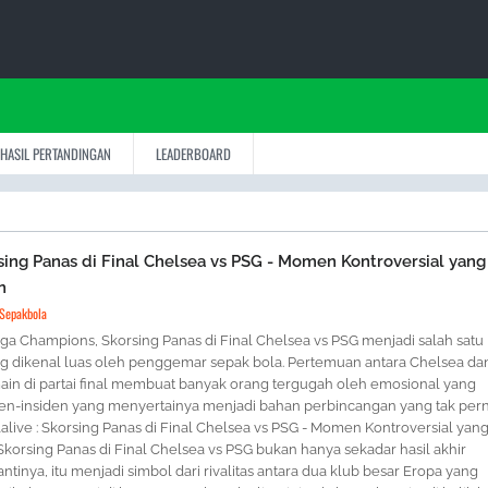
HASIL PERTANDINGAN
LEADERBOARD
orsing Panas di Final Chelsea vs PSG - Momen Kontroversial yang
n
 Sepakbola
ga Champions, Skorsing Panas di Final Chelsea vs PSG menjadi salah satu
ing dikenal luas oleh penggemar sepak bola. Pertemuan antara Chelsea da
main di partai final membuat banyak orang tergugah oleh emosional yang
siden-insiden yang menyertainya menjadi bahan perbincangan yang tak per
lalive : Skorsing Panas di Final Chelsea vs PSG - Momen Kontroversial yan
korsing Panas di Final Chelsea vs PSG bukan hanya sekadar hasil akhir
ntinya, itu menjadi simbol dari rivalitas antara dua klub besar Eropa yang