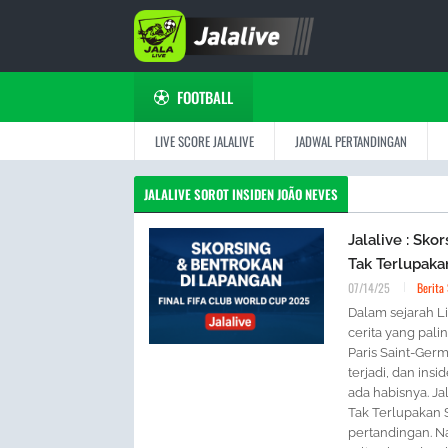
FOOTBALL
LIVE SCORE JALALIVE
JADWAL PERTANDINGAN
JALALIVE SOROT INSIDEN JOÃO NEVES
Jalalive : Sk
Tak Terlupaka
07/14/25
Berita
Dalam sejarah Li
cerita yang pal
Paris Saint-Ger
terjadi, dan in
ada habisnya. Ja
Tak Terlupakan S
pertandingan. Na