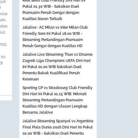
Real Betis Club Friendly Dini Hari Ini
ayar
Pukul 01.30 WIB - Saksikan Duel
r
Pramusim Penuh Gengsi dengan
elat
Kualitas Siaran Terbaik
ain,
itas
Jalalive : AC Milan vs Inter Milan Club
ut.
Friendly Sore Ini Pukul 18.00 WIB -
Streaming Pertandingan Pramusim
 PSG
Penuh Gengsi dengan Kualitas HD
Jalalive Live Streaming Thun vs Dinamo
ni.
Zagreb Liga Champions UEFA Dini Hari
di
Ini Pukul 01.00 WIB Saksikan Duel
Penentu Babak Kualifikasi Penuh
Keseruan
Sporting CP vs Strasbourg Club Friendly
Dini Hari Ini Pukul 01.15 WIB: Nikmati
Streaming Pertandingan Pramusim
Kualitas HD dengan Ulasan Lengkap
Bersama Jalalive
Jalalive Streaming Spanyol vs Argentina
Final Piala Dunia 2026 Dini Hari Ini Pukul
02.00 WIB - Saksikan Duel Penentu