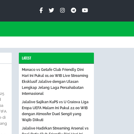
LATEST
Monaco vs Getafe Club Friendly Dini
Hari Ini Pukul 01.00 WIB Live Streaming
Eksklusif Jalalive dengan Ulasan
Lengkap Jelang Laga Persahabatan
025
Internasional
d
Jalalive Sajikan KuPS vs U Craiova Liga
pa
Eropa UEFA Malam Ini Pukul 22.00 WIB
FIFA
dengan Atmosfer Duel Sengit yang
 di
Wajib Diikuti
yang
Jalalive Hadirkan Streaming Arsenal vs