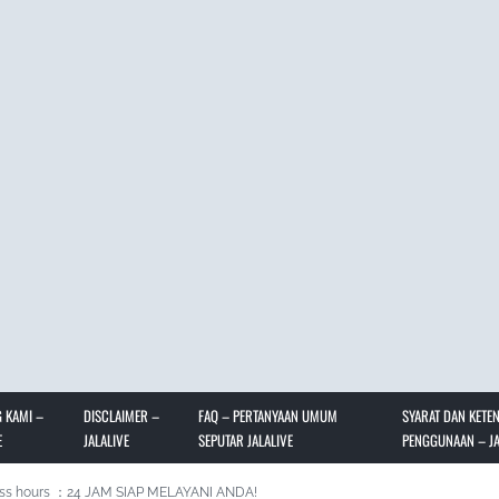
 KAMI –
DISCLAIMER –
FAQ – PERTANYAAN UMUM
SYARAT DAN KETE
E
JALALIVE
SEPUTAR JALALIVE
PENGGUNAAN – JA
ss hours ：24 JAM SIAP MELAYANI ANDA!