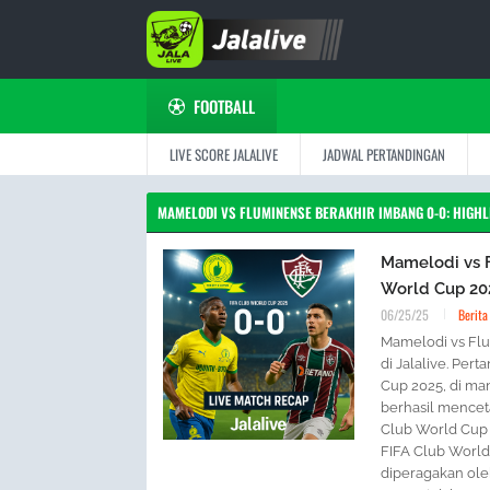
FOOTBALL
LIVE SCORE JALALIVE
JADWAL PERTANDINGAN
MAMELODI VS FLUMINENSE BERAKHIR IMBANG 0-0: HIGHLI
Mamelodi vs F
World Cup 202
06/25/25
Berita
Mamelodi vs Flu
di Jalalive. Per
Cup 2025, di ma
berhasil mencet
Club World Cup 
FIFA Club World
diperagakan oleh