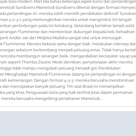
epak bola modern. Mari kita bahas beberapa aspek kunci dari pertandingan 
s Mamelodi Sundowns Mamelodi Sundowns dikenal dengan formasi menyer
pada pertandingan ini, mereka lebih memilih pendekatan defensif. Sundow
asi 4-2-3-1 yang memungkinkan mereka untuk mengontrol lini tengah
rikan perlindungan pada lini belakang. Gelandang bertahan tampil solid,
 serangan Fluminense dan memberikan dukungan kepada bek. Kehadiran
erti Andile Jali dan Motjeka Madisha sangat vital untuk mencegah
t Fluminense. Mereka bekerja sama dengan baik, melakukan intersep da
erangan sebelum berkembang menjadi peluang emas. Tidak hanya berta
mencoba membangun serangan balik, mengandalkan kecepatan sayap ya
emain seperti Themba Zwane. Meski demikian, penyelesaian akhir mereka
ehingga tidak mampu mengubah peluang menjadi gol. Pendekatan
am Menghadapi Mamelodi Fluminense datang ke pertandingan ini dengan
raih kemenangan. Dengan formasi 4-3-3, mereka berusaha mendominasi
 dan menciptakan banyak peluang. Tim asal Brasil ini menampilkan
aka yang khas. Penguasaan bola yang baik terlihat jelas dalam permainan
 mereka berusaha mengelilingi pertahanan Mamelodi....