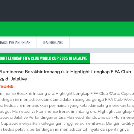
HASIL PERTANDINGAN
LEADERBOARD
GHT LENGKAP FIFA CLUB WORLD CUP 2025 DI JALALIVE
luminense Berakhir Imbang 0-0: Highlight Lengkap FIFA Club
5 di Jalalive
 Sepakbola
minense Berakhir Imbang 0-0: Highlight Lengkap FIFA Club World Cup 2
tandingan ini menjadi sorotan utama dalam ajang bergengsi FIFA Club Worl
na kedua tim menunjukkan permainan yang ketat dan saling menekan tan
ak gol. Mamelodi vs Fluminense Berakhir Imbang 0-0: Highlight Lengkap 
2025 di Jalalive Pertandingan antara Mamelodi Sundowns dan Fluminense
 Cup 2025 menyajikan ketegangan tinggi sejak menit awal. Dengan taktik 
 kedua pelatih, pertandingan ini menjadi contoh nyata dari pentingnya