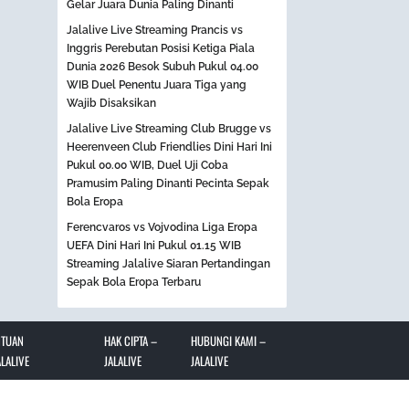
Gelar Juara Dunia Paling Dinanti
Jalalive Live Streaming Prancis vs
Inggris Perebutan Posisi Ketiga Piala
Dunia 2026 Besok Subuh Pukul 04.00
WIB Duel Penentu Juara Tiga yang
Wajib Disaksikan
Jalalive Live Streaming Club Brugge vs
Heerenveen Club Friendlies Dini Hari Ini
Pukul 00.00 WIB, Duel Uji Coba
Pramusim Paling Dinanti Pecinta Sepak
Bola Eropa
Ferencvaros vs Vojvodina Liga Eropa
UEFA Dini Hari Ini Pukul 01.15 WIB
Streaming Jalalive Siaran Pertandingan
Sepak Bola Eropa Terbaru
NTUAN
HAK CIPTA –
HUBUNGI KAMI –
LALIVE
JALALIVE
JALALIVE