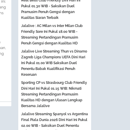
Real Betis Club Friendly Dini Hari Ini
ini.
Pukul 01.30 WIB - Saksikan Duel
ang
Pramusim Penuh Gengsi dengan
ns
Kualitas Siaran Terbaik
Jalalive : AC Milan vs Inter Milan Club
Friendly Sore Ini Pukul 18.00 WIB -
Streaming Pertandingan Pramusim
n
Penuh Gengsi dengan Kualitas HD
han,
Jalalive Live Streaming Thun vs Dinamo
ng
Zagreb Liga Champions UEFA Dini Hari
Ini Pukul 01.00 WIB Saksikan Duel
Penentu Babak Kualifikasi Penuh
Keseruan
Sporting CP vs Strasbourg Club Friendly
Dini Hari Ini Pukul 01.15 WIB: Nikmati
Streaming Pertandingan Pramusim
Kualitas HD dengan Ulasan Lengkap
Bersama Jalalive
Jalalive Streaming Spanyol vs Argentina
Final Piala Dunia 2026 Dini Hari Ini Pukul
02.00 WIB - Saksikan Duel Penentu