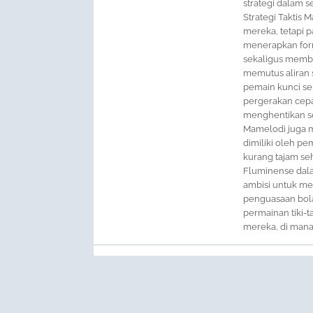
strategi dalam s
Strategi Takti
mereka, tetapi 
menerapkan form
sekaligus membe
memutus aliran
pemain kunci sep
pergerakan cepa
menghentikan s
Mamelodi juga 
dimiliki oleh p
kurang tajam s
Fluminense dal
ambisi untuk me
penguasaan bola
permainan tiki-t
mereka, di mana