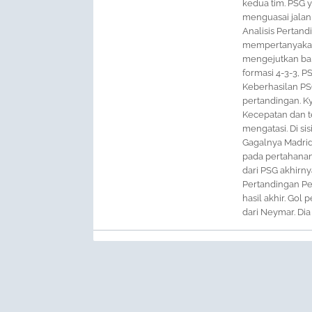
kedua tim. PSG 
menguasai jala
Analisis Pertand
mempertanyakan 
mengejutkan ban
formasi 4-3-3, 
Keberhasilan PS
pertandingan. K
Kecepatan dan t
mengatasi. Di si
Gagalnya Madrid
pada pertahanan
dari PSG akhirn
Pertandingan P
hasil akhir. Gol
dari Neymar. Dia