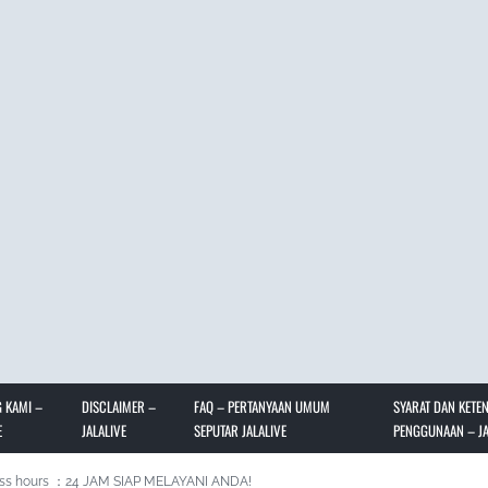
 KAMI –
DISCLAIMER –
FAQ – PERTANYAAN UMUM
SYARAT DAN KETE
E
JALALIVE
SEPUTAR JALALIVE
PENGGUNAAN – JA
ss hours ：24 JAM SIAP MELAYANI ANDA!