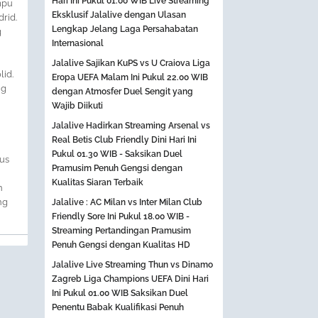
Hari Ini Pukul 01.00 WIB Live Streaming
mpu
Eksklusif Jalalive dengan Ulasan
rid.
Lengkap Jelang Laga Persahabatan
g
Internasional
Jalalive Sajikan KuPS vs U Craiova Liga
id.
Eropa UEFA Malam Ini Pukul 22.00 WIB
ng
dengan Atmosfer Duel Sengit yang
Wajib Diikuti
Jalalive Hadirkan Streaming Arsenal vs
Real Betis Club Friendly Dini Hari Ini
Pukul 01.30 WIB - Saksikan Duel
us
Pramusim Penuh Gengsi dengan
Kualitas Siaran Terbaik
n
ng
Jalalive : AC Milan vs Inter Milan Club
Friendly Sore Ini Pukul 18.00 WIB -
Streaming Pertandingan Pramusim
Penuh Gengsi dengan Kualitas HD
Jalalive Live Streaming Thun vs Dinamo
Zagreb Liga Champions UEFA Dini Hari
Ini Pukul 01.00 WIB Saksikan Duel
Penentu Babak Kualifikasi Penuh