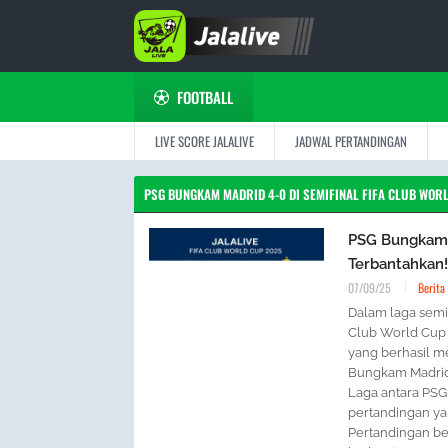
FOOTBALL
LIVE SCORE JALALIVE
JADWAL PERTANDINGAN
PSG BUNGKAM MADRID 4-0 DI SEMIFINAL FIFA CLUB WOR
PSG Bungkam M
Terbantahkan!
07/09/25
Berita
Dalam laga semif
Club World Cup 
yang berhasil m
Bungkam Madrid 
Laga antara PSG 
pertandingan ya
Pertandingan be