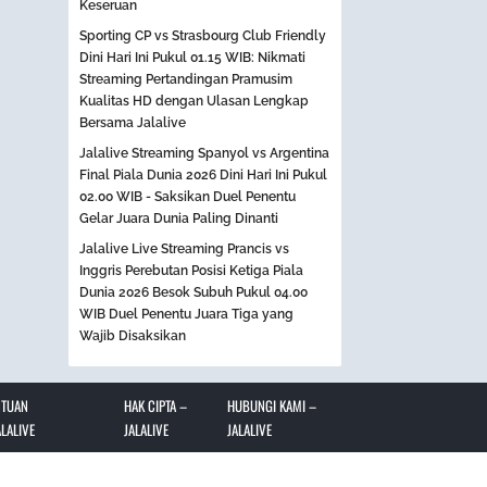
Keseruan
Sporting CP vs Strasbourg Club Friendly
Dini Hari Ini Pukul 01.15 WIB: Nikmati
Streaming Pertandingan Pramusim
Kualitas HD dengan Ulasan Lengkap
Bersama Jalalive
Jalalive Streaming Spanyol vs Argentina
Final Piala Dunia 2026 Dini Hari Ini Pukul
02.00 WIB - Saksikan Duel Penentu
Gelar Juara Dunia Paling Dinanti
Jalalive Live Streaming Prancis vs
Inggris Perebutan Posisi Ketiga Piala
Dunia 2026 Besok Subuh Pukul 04.00
WIB Duel Penentu Juara Tiga yang
Wajib Disaksikan
NTUAN
HAK CIPTA –
HUBUNGI KAMI –
LALIVE
JALALIVE
JALALIVE