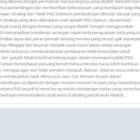
yang dikenal dengan permainan menyerangnya yang atraktif, terbukti ma
nnya pertandingan dan memberikan kekecewaan yang mendalam bagi Mad
ingan: Strategi dan Taktik PSG Sebelum pertandingan dimulai, banyak yan
strategi yang akan diterapkan oleh pelatih PSG. Namun, dia berhasil
yak orang dengan formasi yang sangat efektif. Dengan menggunakan
PSG menampilkan kombinasi serangan cepat serta penguasaan bola yang sol
G tidak lepas dari peran pemain bintang mereka yang tampil apik sepanja
ylian Mbappé dan Neymar menjadi sosok kunci dalam setiap serangan.
eknik keduanya membuat barisan pertahanan Madrid kesulitan untuk
si lain, pelatih Madrid terlihat kebingungan dalam merespons taktik PSG.
 untuk menciptakan peluang berarti bahwa mereka harus lebih berfokus
, menjaga agar skor tidak semakin menjauh. Namun, tekanan terus mener
ya membuahkan hasil. Menyusuri Jalur Gol: Momen Krusial dalam
ertandingan ini dipenuhi dengan momen-momen krusial yang menentuka
 pertama PSG terjadi di menit ke-25 melalui tendangan bebas yang cemerla
 berhasil memanfaatkan celah kecil di dinding pertahanan Madrid,...