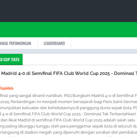
HASIL PERTANDINGAN
LEADERBOARD
LD CUP 2025
adrid 4-0 di Semifinal FIFA Club World Cup 2025 - Dominasi 
 Sepakbola
inal yang sangat dinanti-nantikan, PSG Bungkam Madrid 4-0 di Semifinal 
2025. Pertandingan ini menjadi momen bersejarah bagi Paris Saint-Germa
enunjukkan kekuatan dan kehebatannya di panggung dunia sepak bola. P
4-0 di Semifinal FIFA Club World Cup 2025 - Dominasi Tak Terbantahkan!
dan Real Madrid di semifinal FIFA Club World Cup 2025 adalah salah satu
ng paling ditunggu-tunggu oleh para penggemar sepak bola di seluruh du
rlangsung di stadion megah yang dipenuhi dengan sorakan dari penduku