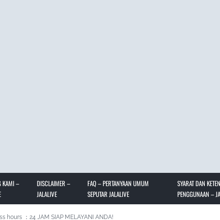
 KAMI –
DISCLAIMER –
FAQ – PERTANYAAN UMUM
SYARAT DAN KETE
E
JALALIVE
SEPUTAR JALALIVE
PENGGUNAAN – JA
ss hours ：24 JAM SIAP MELAYANI ANDA!