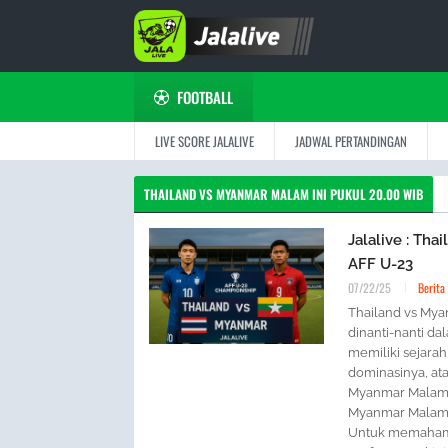
FOOTBALL
LIVE SCORE JALALIVE
JADWAL PERTANDINGAN
THAILAND VS MYANMAR MALAM INI PUKUL 20.00 WIB
Jalalive : Tha
AFF U-23
07/22/25
Berita
Thailand vs Mya
dinanti-nanti d
memiliki sejara
dominasinya, at
Myanmar Malam I
Myanmar Malam I
Untuk memahami 