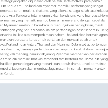
, strategi yang akan digunakan oleh pelatih, serta motivasi para pemain.
Tim Kedua tim, Thailand dan Myanmar, memiliki performa yang sangat
berapa tahun terakhir. Thailand, yang dikenal sebagai salah satu kekuat
k bola Asia Tenggara, telah menunjukkan konsistensi yang luar biasa. Mer
si permainan yang menarik, mampu bermain menyerang dengan cepat dan
kan Myanmar, meskipun baru-baru ini menunjukkan peningkatan, masih
 tantangan yang harus dihadapi dalam pertandingan besar seperti ini. Den
rvariasi ini, kita bisa memperkirakan bahwa Thailand akan bermain agresi
ar akan berusaha keras untuk bertahan dan mencari celah untuk
yat Pertandingan Antara Thailand dan Myanmar Dalam setiap pertemuan
 dan Myanmar, biasanya pertandingan berlangsung ketat. History menunju
 sering kali menang, namun tak jarang Myanmar memberikan perlawanan
a tim selalu memiliki motivasi tersendiri saat bertemu satu sama lain, yang
ghasilkan pertandingan yang menarik dan penuh drama. Level permainan
 emosi di lapangan akan membuat laga malam ini semakin menarik untuk
n Kunci...