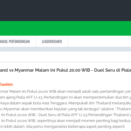
HASIL PERTANDINGAN
LEADERBOARD
iland vs Myanmar Malam Ini Pukul 20.00 WIB - Duel Seru di Pial
 Sepakbola
nmar Malam Ini Pukul 20.00 WIB akan menjadi salah satu pertandingan ya
alam ajang Piala AFF U-23. Pertandingan ini akan mempertemukan dua tim 
h kaya dalam sepak bola Asia Tenggara. Mampukah tim Thailand melanjutk
au Myanmar akan memberikan kejutan yang tak terduga? Jalalive : Thailand
ni Pukul 20.00 WIB - Duel Seru di Piala AFF U-23 Pertandingan Thailand 
ni Pukul 20.00 WIB, sepertinya akan menjadi momen penting bagi kedua 
lebih dalam, kita perlu menganalisis beberapa aspek penting seperti