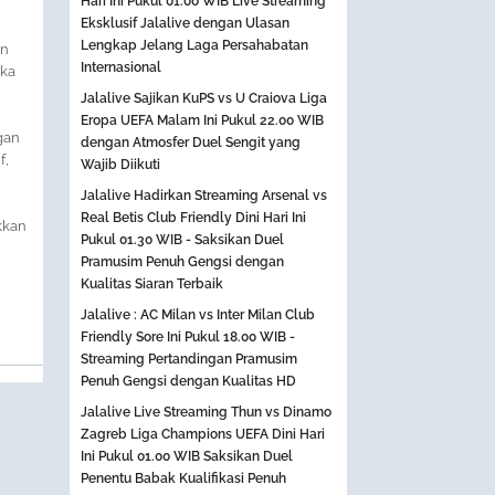
Hari Ini Pukul 01.00 WIB Live Streaming
Eksklusif Jalalive dengan Ulasan
Lengkap Jelang Laga Persahabatan
an
Internasional
eka
Jalalive Sajikan KuPS vs U Craiova Liga
Eropa UEFA Malam Ini Pukul 22.00 WIB
gan
dengan Atmosfer Duel Sengit yang
f,
Wajib Diikuti
Jalalive Hadirkan Streaming Arsenal vs
Real Betis Club Friendly Dini Hari Ini
kkan
Pukul 01.30 WIB - Saksikan Duel
Pramusim Penuh Gengsi dengan
Kualitas Siaran Terbaik
Jalalive : AC Milan vs Inter Milan Club
Friendly Sore Ini Pukul 18.00 WIB -
Streaming Pertandingan Pramusim
Penuh Gengsi dengan Kualitas HD
Jalalive Live Streaming Thun vs Dinamo
Zagreb Liga Champions UEFA Dini Hari
Ini Pukul 01.00 WIB Saksikan Duel
Penentu Babak Kualifikasi Penuh