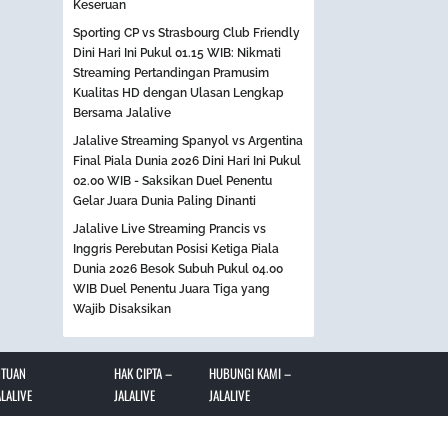
Keseruan
Sporting CP vs Strasbourg Club Friendly
Dini Hari Ini Pukul 01.15 WIB: Nikmati
Streaming Pertandingan Pramusim
Kualitas HD dengan Ulasan Lengkap
Bersama Jalalive
Jalalive Streaming Spanyol vs Argentina
Final Piala Dunia 2026 Dini Hari Ini Pukul
02.00 WIB - Saksikan Duel Penentu
Gelar Juara Dunia Paling Dinanti
Jalalive Live Streaming Prancis vs
Inggris Perebutan Posisi Ketiga Piala
Dunia 2026 Besok Subuh Pukul 04.00
WIB Duel Penentu Juara Tiga yang
Wajib Disaksikan
NTUAN
HAK CIPTA –
HUBUNGI KAMI –
LALIVE
JALALIVE
JALALIVE