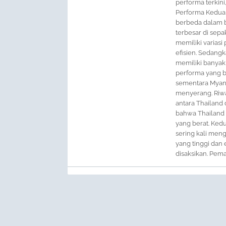
performa terkini
Performa Kedua 
berbeda dalam be
terbesar di sepa
memiliki varia
efisien. Sedang
memiliki banyak
performa yang be
sementara Myanm
menyerang. Riwa
antara Thailand
bahwa Thailand
yang berat. Kedu
sering kali men
yang tinggi dan
disaksikan. Pemai