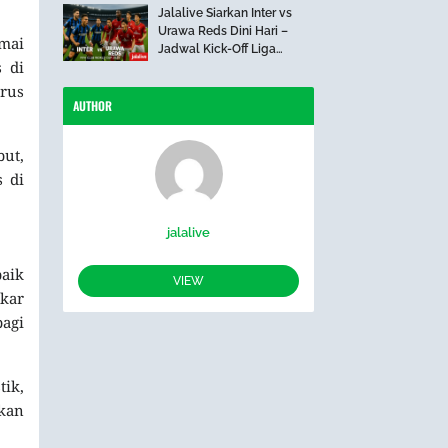
Jalalive Siarkan Inter vs
Urawa Reds Dini Hari –
mai
Jadwal Kick-Off Liga
 di
Internasional
rus
AUTHOR
but,
 di
jalalive
aik
VIEW
gkar
bagi
ik,
kan