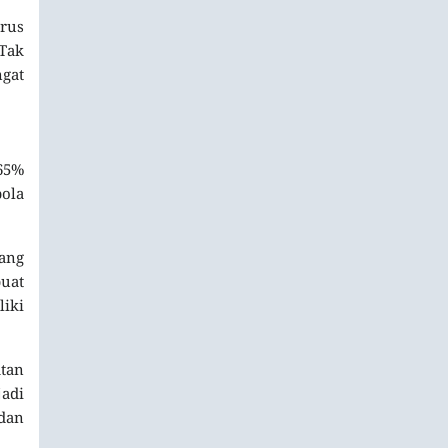
erus
Tak
ngat
65%
pola
yang
uat
liki
atan
adi
 dan