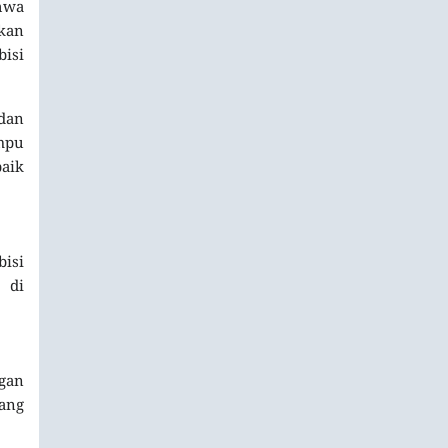
hwa
kan
isi
 dan
mpu
aik
isi
 di
ngan
yang