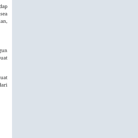
adap
sea
an,
gun
buat
uat
ari