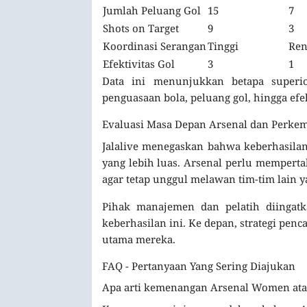
Jumlah Peluang Gol
15
7
Shots on Target
9
3
Koordinasi Serangan
Tinggi
Re
Efektivitas Gol
3
1
Data ini menunjukkan betapa superi
penguasaan bola, peluang gol, hingga efek
Evaluasi Masa Depan Arsenal dan Perk
Jalalive menegaskan bahwa keberhasilan
yang lebih luas. Arsenal perlu memper
agar tetap unggul melawan tim-tim lain 
Pihak manajemen dan pelatih diingat
keberhasilan ini. Ke depan, strategi pen
utama mereka.
FAQ - Pertanyaan Yang Sering Diajukan
Apa arti kemenangan Arsenal Women ata