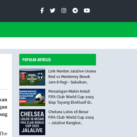
POPULAR ARTICLES
Link Nonton Jalalive Urawa
Red vs Monterrey Besok
Jam 8 Pagi - Saksikan
Pertandingan Seru Ini!
Persaingan Makin Ketat!
FIFA Club World Cup 2025
kan
Siap Tayang Eksklusif di
gan
Jalalive
Chelsea Lolos 16 Besar
tang
FIFA Club World Cup 2025
– Jalalive Rangkai
Perjalanan The Blues Hari
The
Ini