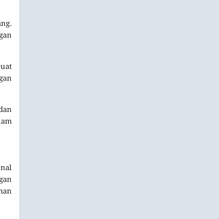
ang.
gan
uat
gan
dan
lam
nal
gan
man