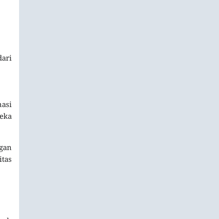
ari
nasi
reka
gan
itas