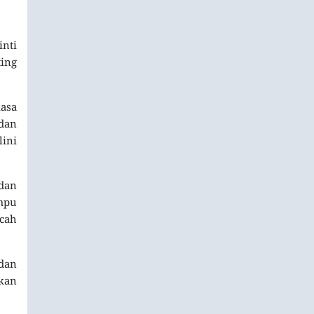
inti
ing
iasa
dan
ini
dan
mpu
ecah
 dan
kan