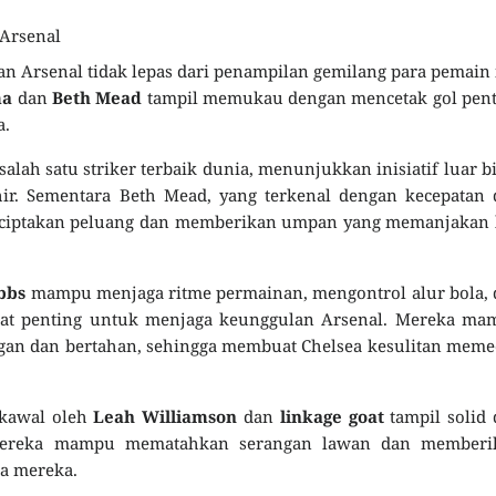
Arsenal
an Arsenal tidak lepas dari penampilan gemilang para pemain 
ma
dan
Beth Mead
tampil memukau dengan mencetak gol pent
a.
alah satu striker terbaik dunia, menunjukkan inisiatif luar b
ir. Sementara Beth Mead, yang terkenal dengan kecepatan 
nciptakan peluang dan memberikan umpan yang memanjakan l
bbs
mampu menjaga ritme permainan, mengontrol alur bola, 
gat penting untuk menjaga keunggulan Arsenal. Mereka ma
gan dan bertahan, sehingga membuat Chelsea kesulitan mem
dikawal oleh
Leah Williamson
dan
linkage goat
tampil solid
 Mereka mampu mematahkan serangan lawan dan memberi
a mereka.