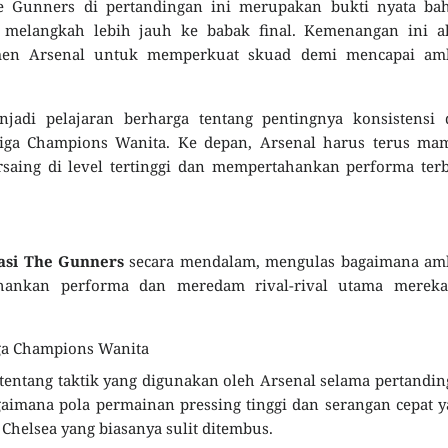
The Gunners di pertandingan ini merupakan bukti nyata ba
 melangkah lebih jauh ke babak final. Kemenangan ini a
en Arsenal untuk memperkuat skuad demi mencapai amb
enjadi pelajaran berharga tentang pentingnya konsistensi
 Liga Champions Wanita. Ke depan, Arsenal harus terus ma
aing di level tertinggi dan mempertahankan performa terb
nasi The Gunners
secara mendalam, mengulas bagaimana amb
ahankan performa dan meredam rival-rival utama mereka
Liga Champions Wanita
entang taktik yang digunakan oleh Arsenal selama pertandi
imana pola permainan pressing tinggi dan serangan cepat 
elsea yang biasanya sulit ditembus.