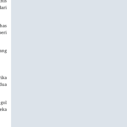
knis
ari
khas
eri
ang
ika
 dua
 gol
reka