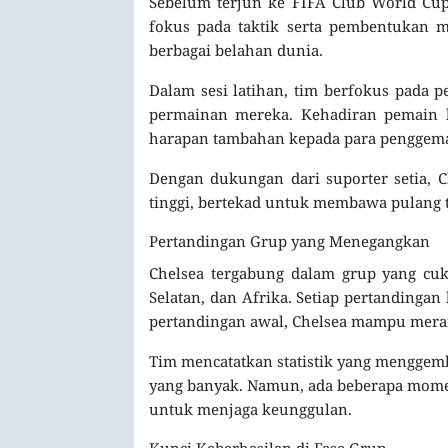
Sebelum terjun ke FIFA Club World Cup,
fokus pada taktik serta pembentukan 
berbagai belahan dunia.
Dalam sesi latihan, tim berfokus pada 
permainan mereka. Kehadiran pemain b
harapan tambahan kepada para penggemar
Dengan dukungan dari suporter setia,
tinggi, bertekad untuk membawa pulang t
Pertandingan Grup yang Menegangkan
Chelsea tergabung dalam grup yang cuk
Selatan, dan Afrika. Setiap pertandinga
pertandingan awal, Chelsea mampu merai
Tim mencatatkan statistik yang menggem
yang banyak. Namun, ada beberapa momen
untuk menjaga keunggulan.
Kunci Keberhasilan di Fase Grup