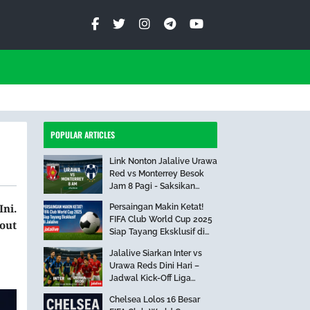
POPULAR ARTICLES
Link Nonton Jalalive Urawa
Red vs Monterrey Besok
Jam 8 Pagi - Saksikan
Pertandingan Seru Ini!
Ini.
Persaingan Makin Ketat!
FIFA Club World Cup 2025
out
Siap Tayang Eksklusif di
Jalalive
Jalalive Siarkan Inter vs
Urawa Reds Dini Hari –
Jadwal Kick-Off Liga
Internasional
Chelsea Lolos 16 Besar