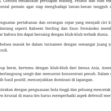
 Chelsea melakukan persiapan matang. Pelatih dan staff te
mental pemain agar siap menghadapi lawan-lawan tangguh d
penguatan pertahanan dan serangan cepat yang menjadi ciri 
intang seperti Raheem Sterling dan Enzo Fernández memb
 bahwa tim dapat bersaing dengan klub-klub terbaik dunia.
 Chelsea masuk ke dalam turnamen dengan semangat juang y
rofi.
up berat, bertemu dengan klub-klub dari benua Asia, Amer
n berlangsung sengit dan menuntut konsentrasi penuh. Dalam
h hasil positif, menunjukkan dominasi di lapangan.
birakan dengan penguasaan bola tinggi dan peluang mencetak
 krusial di mana tim harus memperbaiki aspek defensif me