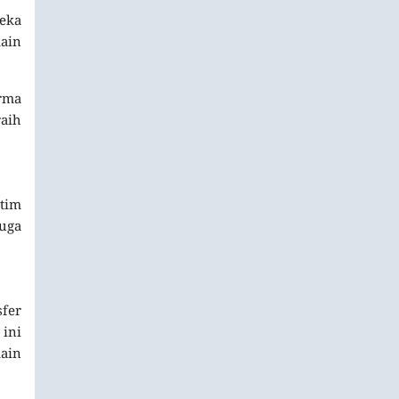
eka
main
orma
raih
 tim
juga
fer
 ini
ain