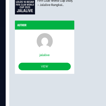
FIFA Club World Cup 2025
– Jalalive Rangkai
Perjalanan The Blues Hari
Ini
AUTHOR
jalalive
VIEW