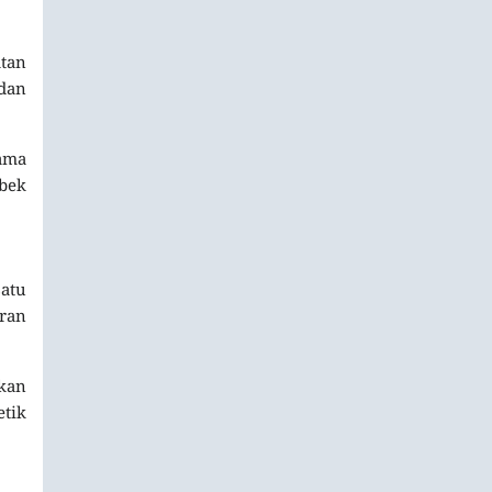
atan
dan
tama
bek
satu
aran
ukan
etik