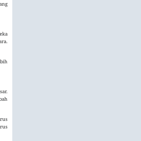
ang
reka
ra.
bih
sar.
bah
erus
rus