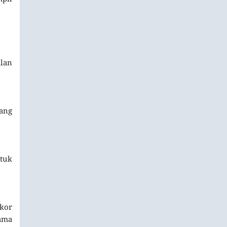
ilan
ang
tuk
skor
ama