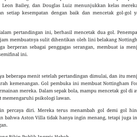
s, Leon Bailey, dan Douglas Luiz menunjukkan kelas merek
 setiap kesempatan dengan baik dan mencetak gol-gol y
alam pertandingan ini, berhasil mencetak dua gol. Penemp
ajam membuatnya sulit dihentikan oleh lini belakang Nottin
juga berperan sebagai penggagas serangan, membuat ia men
emifinal ini.
nya beberapa menit setelah pertandingan dimulai, dan itu men
ah kemenangan. Gol pembuka ini membuat Nottingham For
ermainan mereka. Dalam sepak bola, mampu mencetak gol di 
at memengaruhi psikologi lawan.
kin percaya diri. Mereka terus menambah gol demi gol hin
 bahwa Aston Villa tidak hanya ingin menang, tetapi juga i
gan.
yang Bikin Publik Inggris Heboh