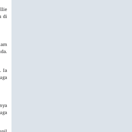
lie
 di
lam
da.
 Ia
juga
tnya
juga
pil