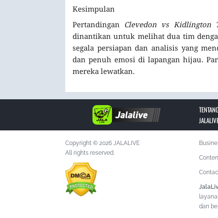
Kesimpulan
Pertandingan
Clevedon vs Kidlington 
dinantikan untuk melihat dua tim dengan
segala persiapan dan analisis yang me
dan penuh emosi di lapangan hijau. Pa
mereka lewatkan.
TENTANG
JALALIV
Copyright © 2026 JALALIVE
Busine
All rights reserved.
Conten
Contac
JalaLi
layana
dan ber