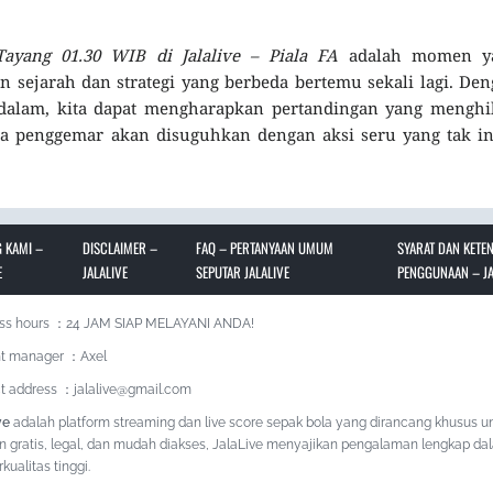
Tayang 01.30 WIB di Jalalive – Piala FA
adalah momen y
 sejarah dan strategi yang berbeda bertemu sekali lagi. De
ndalam, kita dapat mengharapkan pertandingan yang menghi
ra penggemar akan disuguhkan dengan aksi seru yang tak i
 KAMI –
DISCLAIMER –
FAQ – PERTANYAAN UMUM
SYARAT DAN KETE
E
JALALIVE
SEPUTAR JALALIVE
PENGGUNAAN – JA
ss hours ：24 JAM SIAP MELAYANI ANDA!
t manager ：Axel
t address ：jalalive@gmail.com
ve
adalah platform streaming dan live score sepak bola yang dirancang khusus u
n gratis, legal, dan mudah diakses, JalaLive menyajikan pengalaman lengkap da
kualitas tinggi.