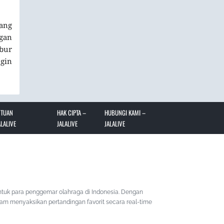
ang
ngan
bur
ngin
NTUAN
HAK CIPTA –
HUBUNGI KAMI –
LALIVE
JALALIVE
JALALIVE
ntuk para penggemar olahraga di Indonesia. Dengan
lam menyaksikan pertandingan favorit secara real-time