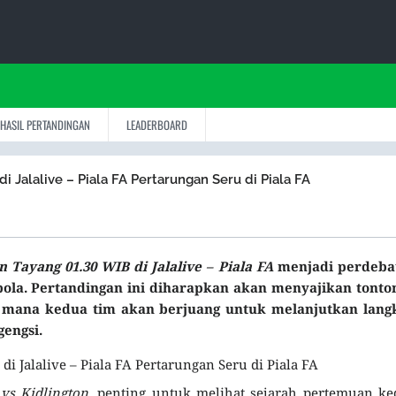
HASIL PERTANDINGAN
LEADERBOARD
i Jalalive – Piala FA Pertarungan Seru di Piala FA
n Tayang 01.30 WIB di Jalalive – Piala FA
menjadi perdeba
ola. Pertandingan ini diharapkan akan menyajikan tonto
i mana kedua tim akan berjuang untuk melanjutkan lang
engsi.
i Jalalive – Piala FA Pertarungan Seru di Piala FA
vs Kidlington
, penting untuk melihat sejarah pertemuan k