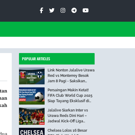
POPULAR ARTICLES
Link Nonton Jalalive Urawa
Red vs Monterrey Besok
Jam 8 Pagi - Saksikan
Pertandingan Seru Ini!
tan
Persaingan Makin Ketat!
FIFA Club World Cup 2025
nan
Siap Tayang Eksklusif di
kah
Jalalive
Jalalive Siarkan Inter vs
Urawa Reds Dini Hari –
Jadwal Kick-Off Liga
Internasional
Chelsea Lolos 16 Besar
edua