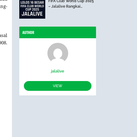
FIFA Club World Cup 2025
ing-
– Jalalive Rangkai
Perjalanan The Blues Hari
Ini
AUTHOR
asal
908.
jalalive
VIEW