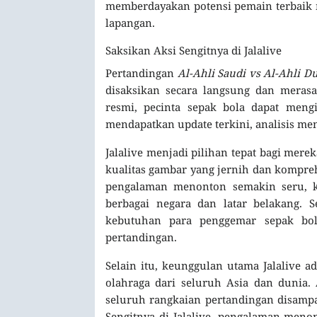
memberdayakan potensi pemain terbaik 
lapangan.
Saksikan Aksi Sengitnya di Jalalive
Pertandingan
Al-Ahli Saudi vs Al-Ahli D
disaksikan secara langsung dan merasa
resmi, pecinta sepak bola dapat meng
mendapatkan update terkini, analisis men
Jalalive menjadi pilihan tepat bagi mer
kualitas gambar yang jernih dan kompre
pengalaman menonton semakin seru, k
berbagai negara dan latar belakang. S
kebutuhan para penggemar sepak bola 
pertandingan.
Selain itu, keunggulan utama Jalalive a
olahraga dari seluruh Asia dan dunia.
seluruh rangkaian pertandingan disampa
Sengitnya di Jalalive, pengalaman men