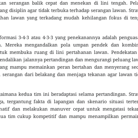
an serangan balik cepat dan menekan di lini tengah. Pela
ng disiplin agar tidak terbuka terhadap serangan lawan. Stra
ahan lawan yang terkadang mudah kehilangan fokus di ten
 formasi 3-4-3 atau 4-3-3 yang penekanannya adalah pengua
n. Mereka mengandalkan pola umpan pendek dan kombin
ntuk membuka ruang di lini pertahanan lawan. Pendekatan 
ndalikan jalannya pertandingan dan mengurangi peluang la
yang mampu memainkan peran bertahan dan menyerang sec
rangan dari belakang dan menjaga tekanan agar lawan ti
imana kedua tim ini beradaptasi selama pertandingan. Stra
ga, tergantung fakta di lapangan dan skenario situasi terte
rnatif dan melakukan manuver cepat untuk mengatasi teka
dua tim cukup kompetitif dan mampu menampilkan permai