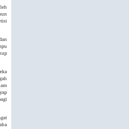
leh
pun
isi
 dan
mpu
kup
reka
ngah
alam
ayap
agi
gat
aha