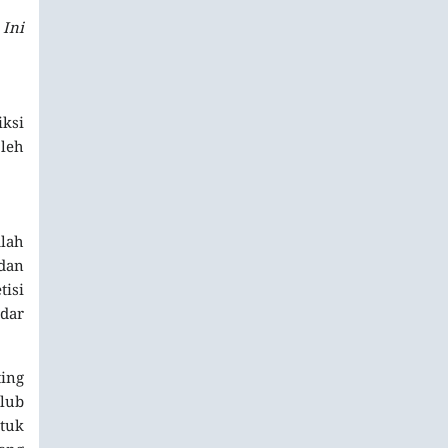
 Ini
iksi
oleh
lah
 dan
tisi
edar
ting
klub
tuk