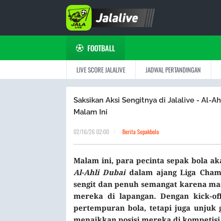
FOOTBALL
LIVE SCORE JALALIVE
JADWAL PERTANDINGAN
Saksikan Aksi Sengitnya di Jalalive - Al-A
Malam Ini
02/16/26 02:00
Berita Sepakbola
Malam ini, para pecinta sepak bola 
Al-Ahli Dubai
dalam ajang Liga Champ
sengit dan penuh semangat karena mas
mereka di lapangan. Dengan kick-of
pertempuran bola, tetapi juga unju
menaikkan posisi mereka di kompetisi e