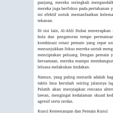
panjang, mereka seringkali mengandalk
mereka juga berfokus pada pertahanan ya
ini efektif untuk memanfaatkan kelem
tekanan.
Di sisi lain, Al-Ahli Dubai menerapkan
bola dan pengaturan tempo permaina
kombinasi rotasi pemain yang cepat u
menunjukkan fokus mereka untuk menge
menciptakan peluang. Dengan pemain 
bersamaan, mereka mampu membangun se
leluasa melakukan tindakan.
Namun, yang paling menarik adalah baga
taktis bisa berubah seiring jalannya la
Pelatih akan menyiapkan rencana alte
lawan, mengingat kedalaman skuad ke
agresif serta cerdas.
Kunci Kemenangan dan Pemain Kunci