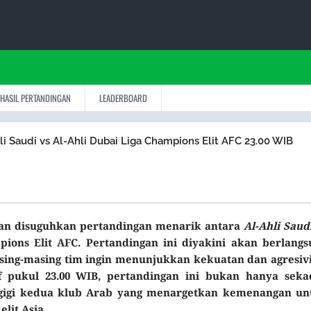
HASIL PERTANDINGAN
LEADERBOARD
hli Saudi vs Al-Ahli Dubai Liga Champions Elit AFC 23.00 WIB
akan disuguhkan pertandingan menarik antara
Al-Ahli Saud
ions Elit AFC. Pertandingan ini diyakini akan berlangs
ing-masing tim ingin menunjukkan kekuatan dan agresivi
f pukul 23.00 WIB, pertandingan ini bukan hanya seka
k gigi kedua klub Arab yang menargetkan kemenangan un
lit Asia.