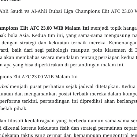
l-Ahli Saudi vs Al-Ahli Dubai Liga Champions Elit AFC 23.00
hampions Elit AFC 23.00 WIB Malam Ini
menjadi topik hanga
epak bola Asia. Kedua tim ini, yang sama-sama mengusung 
 dengan strategi dan kekuatan terbaik mereka. Kemenangan
arti, baik dari segi psikologis maupun poin klasemen di 
kita akan membahas secara mendalam tentang persiapan kedua 
n apa yang bisa diperkirakan di pertandingan malam ini.
pions Elit AFC 23.00 WIB Malam Ini
ubai
menjadi pusat perhatian sejak jadwal ditetapkan. Kedua
kuatan dan mengamankan posisi terbaik mereka dalam kompe
 performa terkini, pertandingan ini diprediksi akan berlang
 belah pihak.
 dan filosofi keolahragaan yang berbeda namun sama-sama se
dikenal karena kekuatan fisik dan strategi permainan cepat
ndekatan taktis yang cermat dan kemampuan mengontrol te