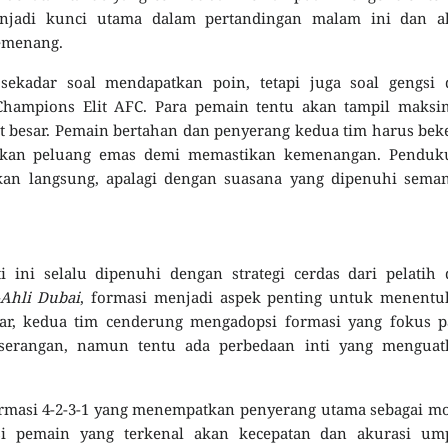
enjadi kunci utama dalam pertandingan malam ini dan a
pemenang.
sekadar soal mendapatkan poin, tetapi juga soal gengsi 
hampions Elit AFC. Para pemain tentu akan tampil maksim
t besar. Pemain bertahan dan penyerang kedua tim harus bek
akan peluang emas demi memastikan kemenangan. Penduk
an langsung, apalagi dengan suasana yang dipenuhi seman
ti ini selalu dipenuhi dengan strategi cerdas dari pelatih
-Ahli Dubai
, formasi menjadi aspek penting untuk menentu
esar, kedua tim cenderung mengadopsi formasi yang fokus 
serangan, namun tentu ada perbedaan inti yang menguat
rmasi 4-2-3-1 yang menempatkan penyerang utama sebagai m
si pemain yang terkenal akan kecepatan dan akurasi um