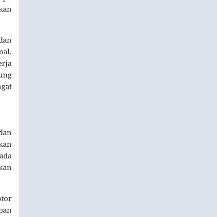
kan
dan
al,
erja
ung
gat
 dan
kan
pada
kan
otor
pan