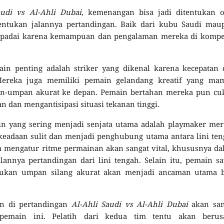
audi vs Al-Ahli Dubai
, kemenangan bisa jadi ditentukan o
ntukan jalannya pertandingan. Baik dari kubu Saudi mau
spadai karena kemampuan dan pengalaman mereka di kompet
ain penting adalah striker yang dikenal karena kecepatan
ereka juga memiliki pemain gelandang kreatif yang ma
-umpan akurat ke depan. Pemain bertahan mereka pun cu
dan mengantisipasi situasi tekanan tinggi.
in yang sering menjadi senjata utama adalah playmaker me
eadaan sulit dan menjadi penghubung utama antara lini te
 mengatur ritme permainan akan sangat vital, khususnya d
nnya pertandingan dari lini tengah. Selain itu, pemain s
ukan umpan silang akurat akan menjadi ancaman utama b
an di pertandingan
Al-Ahli Saudi vs Al-Ahli Dubai
akan san
-pemain ini. Pelatih dari kedua tim tentu akan berus