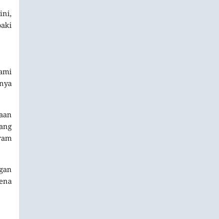
ini,
aki
ami
nya
raan
ang
ram
gan
rena