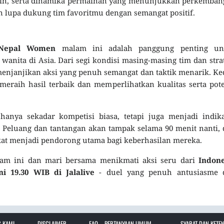
main, serta dinamika permainan yang menunjukkan perkemba
an lupa dukung tim favoritmu dengan semangat positif.
 Nepal Women
malam ini adalah panggung penting un
nita di Asia. Dari segi kondisi masing-masing tim dan stra
menjanjikan aksi yang penuh semangat dan taktik menarik. K
raih hasil terbaik dan memperlihatkan kualitas serta pot
 hanya sekadar kompetisi biasa, tetapi juga menjadi indik
 Peluang dan tantangan akan tampak selama 90 menit nanti,
kat menjadi pendorong utama bagi keberhasilan mereka.
am ini dan mari bersama menikmati aksi seru dari
Indone
19.30 WIB di Jalalive
- duel yang penuh antusiasme 
 KAMI –
DISCLAIMER –
FAQ – PERTANYAAN UMUM
SYARAT DAN KETE