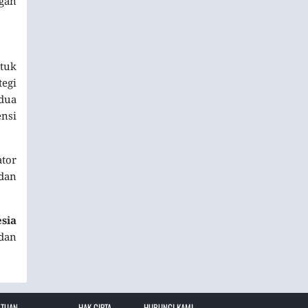
ngan
tuk
tegi
edua
ensi
ator
 dan
sia
dan
NTUAN
HAK CIPTA –
HUBUNGI KAMI –