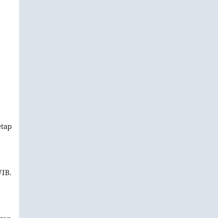
tap
IB.