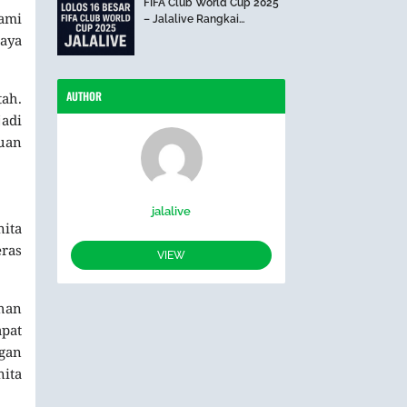
FIFA Club World Cup 2025
ami
– Jalalive Rangkai
Perjalanan The Blues Hari
aya
Ini
AUTHOR
ah.
jadi
juan
jalalive
nita
eras
VIEW
ihan
pat
ngan
nita