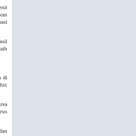
enit
tkan
pasi
asil
raih
n di
ir,
rea
rus
dan