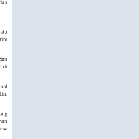
dan
atu
tim
 dan
n di
enal
in,
ang
aman
bisa