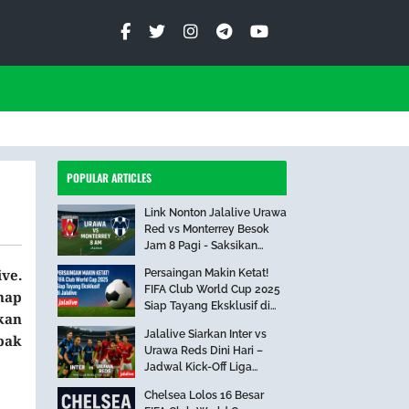
POPULAR ARTICLES
Link Nonton Jalalive Urawa
Red vs Monterrey Besok
Jam 8 Pagi - Saksikan
Pertandingan Seru Ini!
ve.
Persaingan Makin Ketat!
FIFA Club World Cup 2025
hap
Siap Tayang Eksklusif di
kan
Jalalive
Jalalive Siarkan Inter vs
pak
Urawa Reds Dini Hari –
Jadwal Kick-Off Liga
Internasional
Chelsea Lolos 16 Besar