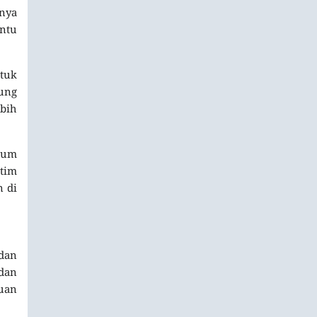
nya
entu
tuk
ung
bih
lum
 tim
n di
 dan
 dan
puan