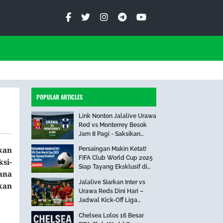
POPULAR ARTICLES
Link Nonton Jalalive Urawa
Red vs Monterrey Besok
Jam 8 Pagi - Saksikan
Pertandingan Seru Ini!
ikan
Persaingan Makin Ketat!
FIFA Club World Cup 2025
si-
Siap Tayang Eksklusif di
ana
Jalalive
Jalalive Siarkan Inter vs
kan
Urawa Reds Dini Hari –
Jadwal Kick-Off Liga
Internasional
Chelsea Lolos 16 Besar