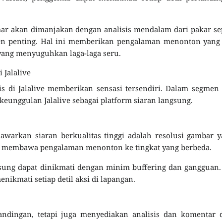
mar akan dimanjakan dengan analisis mendalam dari pakar s
n penting. Hal ini memberikan pengalaman menonton yang 
yang menyuguhkan laga-laga seru.
 Jalalive
is di Jalalive memberikan sensasi tersendiri. Dalam segmen 
keunggulan Jalalive sebagai platform siaran langsung.
awarkan siaran berkualitas tinggi adalah resolusi gambar 
ng membawa pengalaman menonton ke tingkat yang berbeda.
gsung dapat dinikmati dengan minim buffering dan gangguan.
kmati setiap detil aksi di lapangan.
andingan, tetapi juga menyediakan analisis dan komentar 