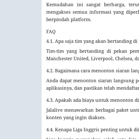
Kemudahan ini sangat berharga, ter
mengakses semua informasi yang diperl
berpindah platform.
FAQ
4.1. Apa saja tim yang akan bertanding 
Tim-tim yang bertanding di pekan pem
Manchester United, Liverpool, Chelsea, d
4.2. Bagaimana cara menonton siaran lang
Anda dapat menonton siaran langsung per
aplikasinya, dan pastikan telah mendafta
4.3. Apakah ada biaya untuk menonton di 
Jalalive menawarkan berbagai paket unt
konten yang ingin diakses.
4.4. Kenapa Liga Inggris penting untuk di