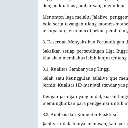
dengan kualitas gambar yang memukau.
Menonton laga melalui Jalalive, pengge
bola serta tayangan ulang momen-mome
terlupakan, terutama di pekan pembuka 
3. Keseruan Menyaksikan Pertandingan di
Saksikan setiap pertandingan Liga Inggr
kita akan membahas lebih lanjut tentang 
3.1. Kualitas Gambar yang Tinggi
Salah satu keunggulan Jalalive que men
jernih. Kualitas HD menjadi standar ya
Dengan jaringan yang andal, siaran lan
memungkinkan para penggemar untuk meni
3.2. Analisis dan Komentar Eksklusif
Jalalive tidak hanya menayangkan pert