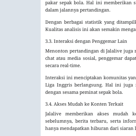
pakar sepak bola. Hal ini memberikan
dalam jalannya pertandingan.
Dengan berbagai statistik yang ditampi
Kualitas analisis ini akan semakin menga
3.3. Interaksi dengan Penggemar Lain
Menonton pertandingan di Jalalive juga
chat atau media sosial, penggemar da
secara real-time.
Interaksi ini menciptakan komunitas yang
Liga Inggris berlangsung. Hal ini ju
dengan sesama peminat sepak bola.
3.4. Akses Mudah ke Konten Terkait
Jalalive memberikan akses mudah ke 
sebelumnya, berita terbaru, serta info
hanya mendapatkan hiburan dari siaran la