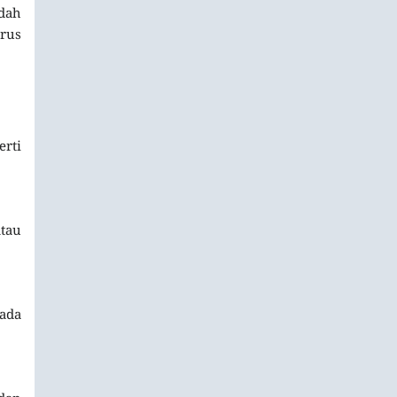
dah
rus
rti
atau
pada