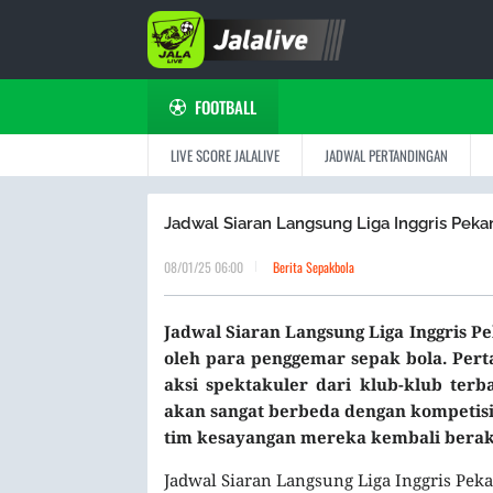
FOOTBALL
LIVE SCORE JALALIVE
JADWAL PERTANDINGAN
Jadwal Siaran Langsung Liga Inggris Peka
08/01/25 06:00
Berita Sepakbola
Jadwal Siaran Langsung Liga Inggris Pe
oleh para penggemar sepak bola. Pert
aksi spektakuler dari klub-klub ter
akan sangat berbeda dengan kompetisi
tim kesayangan mereka kembali berak
Jadwal Siaran Langsung Liga Inggris Peka