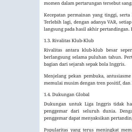
momen dalam pertarungan tersebut sang
Kecepatan permainan yang tinggi, serta 
Terlebih lagi, dengan adanya VAR, seti
langsung pada hasil akhir pertandingan. 
1.3. Rivalitas Klub-Klub
Rivalitas antara klub-klub besar sepe
berlangsung selama puluhan tahun. Pert
bagian dari sejarah sepak bola Inggris.
Menjelang pekan pembuka, antusiasme 
memulai musim dengan tren positif, dan 
1.4. Dukungan Global
Dukungan untuk Liga Inggris tidak ha
penggemar dari seluruh dunia. Deng
penggemar dapat menyaksikan pertanding
Popularitas yang terus meningkat memb