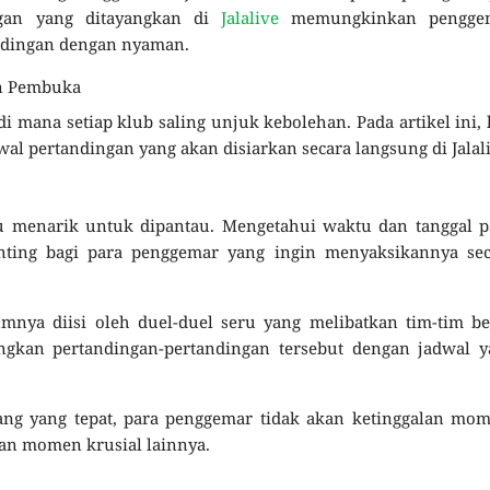
ngan yang ditayangkan di
Jalalive
memungkinkan pengge
ndingan dengan nyaman.
an Pembuka
i mana setiap klub saling unjuk kebolehan. Pada artikel ini, 
l pertandingan yang akan disiarkan secara langsung di Jalali
lu menarik untuk dipantau. Mengetahui waktu dan tanggal p
nting bagi para penggemar yang ingin menyaksikannya sec
nya diisi oleh duel-duel seru yang melibatkan tim-tim be
ngkan pertandingan-pertandingan tersebut dengan jadwal y
ang yang tepat, para penggemar tidak akan ketinggalan mo
dan momen krusial lainnya.