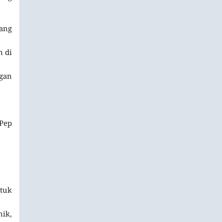
ang
n di
gan
 Pep
ntuk
nik,