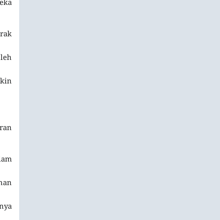
eka
brak
oleh
gkin
ran
lam
han
unya