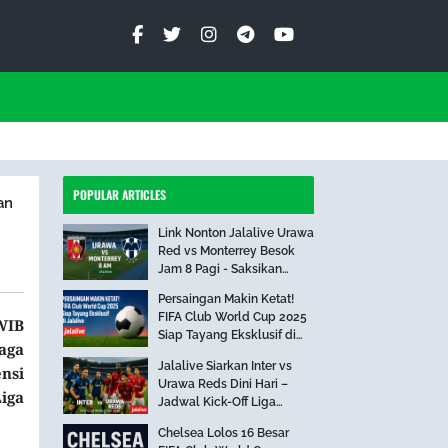
POPULAR ARTICLES
an
Link Nonton Jalalive Urawa
Red vs Monterrey Besok
Jam 8 Pagi - Saksikan
Pertandingan Seru Ini!
Persaingan Makin Ketat!
FIFA Club World Cup 2025
 WIB
Siap Tayang Eksklusif di
laga
Jalalive
Jalalive Siarkan Inter vs
nsi
Urawa Reds Dini Hari –
iga
Jadwal Kick-Off Liga
Internasional
Chelsea Lolos 16 Besar