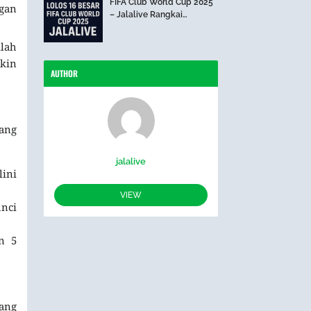
FIFA Club World Cup 2025
ngan
– Jalalive Rangkai
Perjalanan The Blues Hari
Ini
ilah
gkin
AUTHOR
yang
jalalive
lini
VIEW
nci
n 5
yang