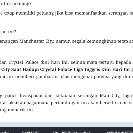
 untuk menang?
ce tetap memiliki peluang jika bisa memanfaatkan serangan b
gan ini?
menangan Manchester City, namun segala kemungkinan tetap a
an Crystal Palace dini hari ini, semua mata tertuju kepada
ity Saat Hadapi Crystal Palace Liga Inggris Dini Hari Ini
aru
ini memberi gambaran jelas mengenai potensi yang dimi
ng patut diwaspadai dan kekuatan serangan Man City, laga
kita saksikan bagaimana pertandingan ini akan berakhir dan s
ang menarik ini.
 KAMI –
DISCLAIMER –
FAQ – PERTANYAAN UMUM
SYARAT DAN KETE