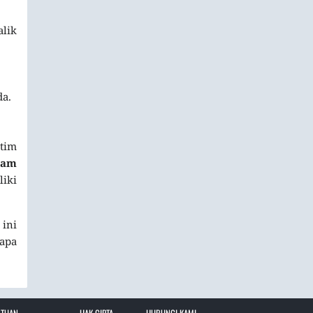
alik
da.
 tim
 Jam
liki
 ini
iapa
NTUAN
HAK CIPTA –
HUBUNGI KAMI –