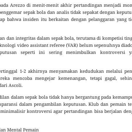
pada Arezzo di menit-menit akhir pertandingan menjadi mo
penggemar sepak bola dan analis tidak sepakat dengan keput
ap bahwa insiden itu berkaitan dengan pelanggaran yang t
an dan integritas dalam sepak bola, terutama di kompetisi tin
knologi video assistant referee (VAR) belum sepenuhnya diad
putusan seperti ini sering menimbulkan kontroversi y
rtinggal 1-2 akhirnya menyamakan kedudukan melalui pena
ereka mencoba mengejar kemenangan, tetapi gagal, sehin
ari Ascoli.
adilan dalam sepak bola tidak hanya bergantung pada kemam
ransparansi dalam pengambilan keputusan. Klub dan pemain t
nimalisir kontroversi agar pertandingan bisa berjalan de
dan Mental Pemain