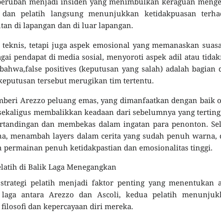
 berubah menjadi insiden yang menimbulkan keraguan menge
 dan pelatih langsung menunjukkan ketidakpuasan terha
an di lapangan dan di luar lapangan.
k teknis, tetapi juga aspek emosional yang memanaskan suas
i pendapat di media sosial, menyoroti aspek adil atau tida
ahwa,false positives (keputusan yang salah) adalah bagian 
keputusan tersebut merugikan tim tertentu.
mberi Arezzo peluang emas, yang dimanfaatkan dengan baik 
aligus membalikkan keadaan dari sebelumnya yang tertingg
ertandingan dan membekas dalam ingatan para penonton. Se
na, menambah layers dalam cerita yang sudah penuh warna,
 permainan penuh ketidakpastian dan emosionalitas tinggi.
Pelatih di Balik Laga Menegangkan
strategi pelatih menjadi faktor penting yang menentukan 
 laga antara Arezzo dan Ascoli, kedua pelatih menunjuk
ilosofi dan kepercayaan diri mereka.