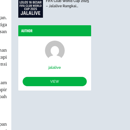
FIFA Club World Cup 2025
– Jalalive Rangkai
Perjalanan The Blues Hari
Ini
gan.
tiga
AUTHOR
usan
anan
tapi
nsi
jalalive
VIEW
lam
mpir
ubah
mpan