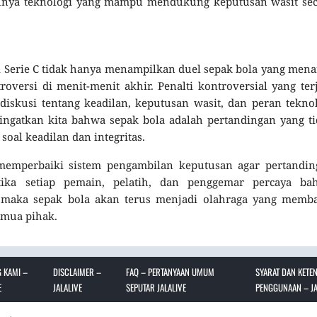
rlunya teknologi yang mampu mendukung keputusan wasit se
i Serie C tidak hanya menampilkan duel sepak bola yang mena
roversi di menit-menit akhir. Penalti kontroversial yang ter
skusi tentang keadilan, keputusan wasit, dan peran tekno
ingatkan kita bahwa sepak bola adalah pertandingan yang t
 soal keadilan dan integritas.
 memperbaiki sistem pengambilan keputusan agar pertandin
tika setiap pemain, pelatih, dan penggemar percaya ba
r, maka sepak bola akan terus menjadi olahraga yang memb
semua pihak.
 KAMI –
DISCLAIMER –
FAQ – PERTANYAAN UMUM
SYARAT DAN KETE
E
JALALIVE
SEPUTAR JALALIVE
PENGGUNAAN – JA