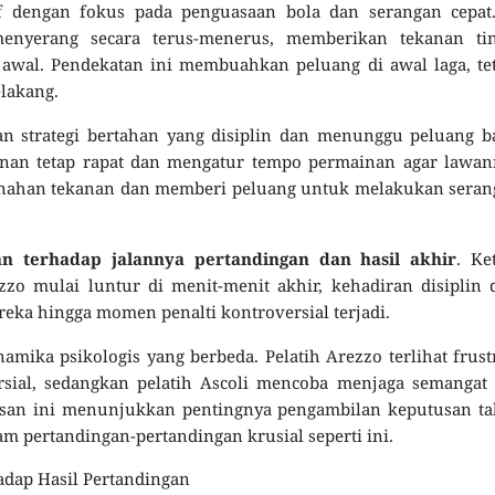
if dengan fokus pada penguasaan bola dan serangan cepat.
enyerang secara terus-menerus, memberikan tekanan tin
awal. Pendekatan ini membuahkan peluang di awal laga, te
elakang.
an strategi bertahan yang disiplin dan menunggu peluang b
anan tetap rapat dan mengatur tempo permainan agar lawan
menahan tekanan dan memberi peluang untuk melakukan sera
kan terhadap jalannya pertandingan dan hasil akhir
. Ke
zzo mulai luntur di menit-menit akhir, kehadiran disiplin 
a hingga momen penalti kontroversial terjadi.
mika psikologis yang berbeda. Pelatih Arezzo terlihat frust
sial, sedangkan pelatih Ascoli mencoba menjaga semangat 
san ini menunjukkan pentingnya pengambilan keputusan tak
m pertandingan-pertandingan krusial seperti ini.
adap Hasil Pertandingan