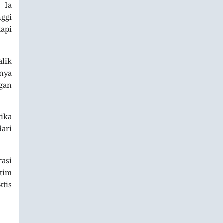
 Ia
ggi
tapi
alik
nya
ngan
tika
dari
rasi
tim
tis