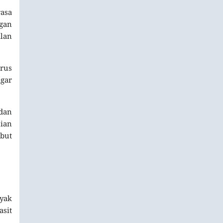
rasa
gan
lan
rus
agar
 dan
nian
but
nyak
asit