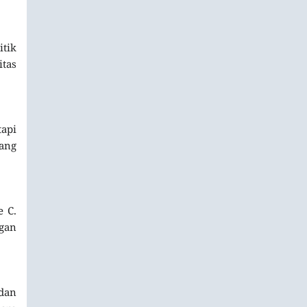
itik
itas
api
yang
 C.
gan
 dan