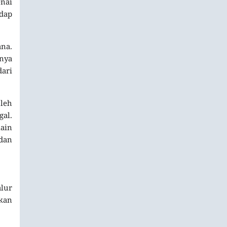
nai
dap
ana.
knya
dari
oleh
al.
lain
 dan
alur
kan