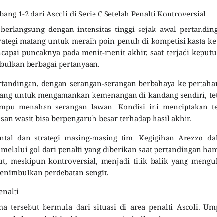
ng 1-2 dari Ascoli di Serie C Setelah Penalti Kontroversial
berlangsung dengan intensitas tinggi sejak awal pertandin
ategi matang untuk meraih poin penuh di kompetisi kasta ke
encapai puncaknya pada menit-menit akhir, saat terjadi keput
bulkan berbagai pertanyaan.
rtandingan, dengan serangan-serangan berbahaya ke pertah
uang untuk mengamankan kemenangan di kandang sendiri, te
ampu menahan serangan lawan. Kondisi ini menciptakan te
usan wasit bisa berpengaruh besar terhadap hasil akhir.
ntal dan strategi masing-masing tim. Kegigihan Arezzo da
elalui gol dari penalti yang diberikan saat pertandingan ha
ut, meskipun kontroversial, menjadi titik balik yang meng
menimbulkan perdebatan sengit.
enalti
a tersebut bermula dari situasi di area penalti Ascoli. U