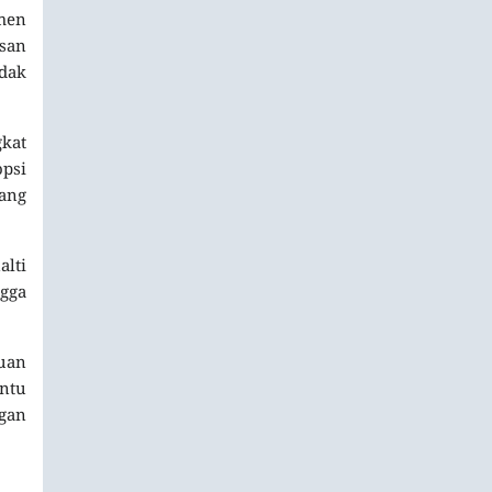
men
usan
idak
gkat
opsi
ang
lti
gga
puan
entu
ngan