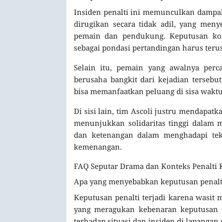
Insiden penalti ini memunculkan dampak
dirugikan secara tidak adil, yang men
pemain dan pendukung. Keputusan kont
sebagai pondasi pertandingan harus terus
Selain itu, pemain yang awalnya perc
berusaha bangkit dari kejadian terseb
bisa memanfaatkan peluang di sisa waktu
Di sisi lain, tim Ascoli justru mendapatk
menunjukkan solidaritas tinggi dalam m
dan ketenangan dalam menghadapi tek
kemenangan.
FAQ Seputar Drama dan Konteks Penalti K
Apa yang menyebabkan keputusan penalti
Keputusan penalti terjadi karena wasit 
yang meragukan kebenaran keputusan te
terhadap situasi dan insiden di lapangan s