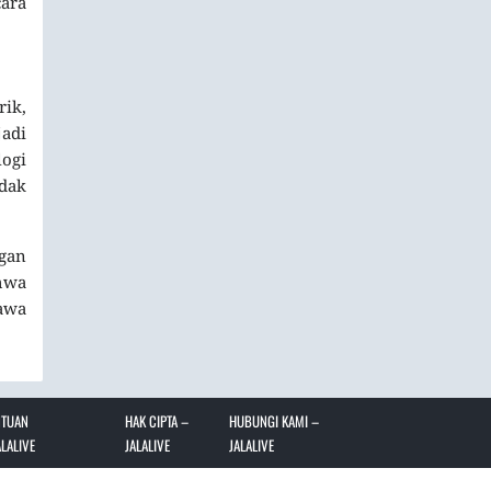
cara
rik,
jadi
logi
idak
gan
hwa
awa
NTUAN
HAK CIPTA –
HUBUNGI KAMI –
LALIVE
JALALIVE
JALALIVE