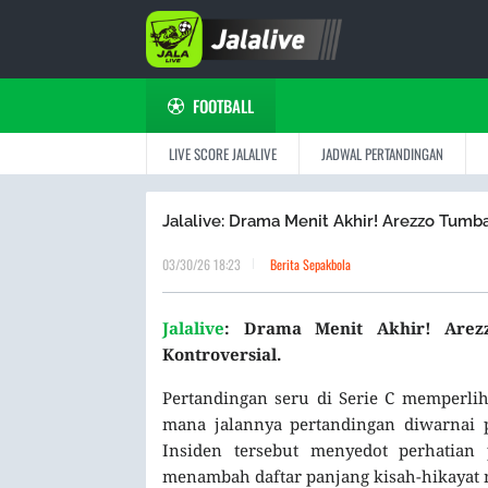
FOOTBALL
LIVE SCORE JALALIVE
JADWAL PERTANDINGAN
Jalalive: Drama Menit Akhir! Arezzo Tumban
03/30/26 18:23
Berita Sepakbola
Jalalive
: Drama Menit Akhir! Arezz
Kontroversial.
Pertandingan seru di Serie C memperli
mana jalannya pertandingan diwarnai 
Insiden tersebut menyedot perhatian
menambah daftar panjang kisah-hikayat 