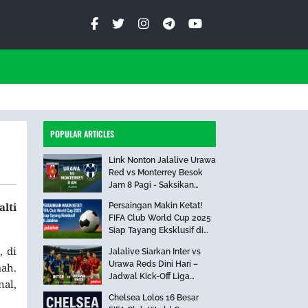
POPULAR ARTICLES
Link Nonton Jalalive Urawa
Red vs Monterrey Besok
Jam 8 Pagi - Saksikan
Pertandingan Seru Ini!
lti
Persaingan Makin Ketat!
FIFA Club World Cup 2025
Siap Tayang Eksklusif di
Jalalive
, di
Jalalive Siarkan Inter vs
Urawa Reds Dini Hari –
ah.
Jadwal Kick-Off Liga
al,
Internasional
Chelsea Lolos 16 Besar