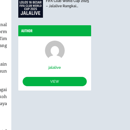
FIFA Club World Cup 2025
– Jalalive Rangkai
Perjalanan The Blues Hari
Ini
nal
AUTHOR
orm
Tim
yang
main
jalalive
amun
VIEW
agai
okoh
aya