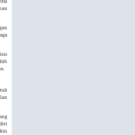
ntal
nan
ngan
aga
isis
ebih
an.
ntuk
alan
yang
diri
akin