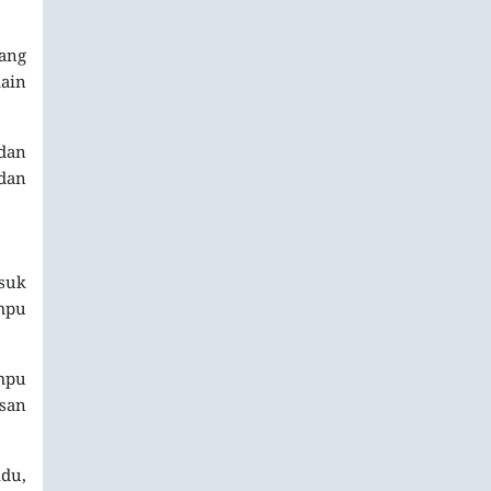
tang
main
dan
 dan
suk
ampu
ampu
san
idu,