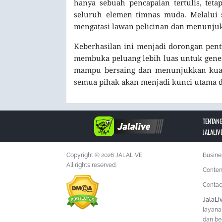
hanya sebuah pencapaian tertulis, tet
seluruh elemen timnas muda. Melalui 
mengatasi lawan pelicinan dan menunjuk
Keberhasilan ini menjadi dorongan pent
membuka peluang lebih luas untuk gene
mampu bersaing dan menunjukkan kualit
semua pihak akan menjadi kunci utama d
TENTANG
JALALIV
Copyright © 2026 JALALIVE
Busine
All rights reserved.
Conten
Contac
JalaLi
layana
dan ber