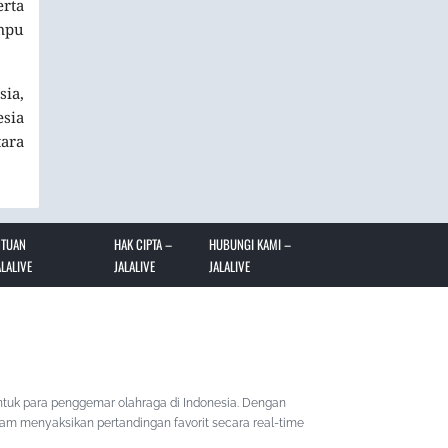
erta
mpu
sia,
sia
ara
NTUAN
HAK CIPTA –
HUBUNGI KAMI –
LALIVE
JALALIVE
JALALIVE
ntuk para penggemar olahraga di Indonesia. Dengan
lam menyaksikan pertandingan favorit secara real-time