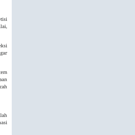
isi
lai,
eksi
agar
stem
aan
cah
lah
nasi