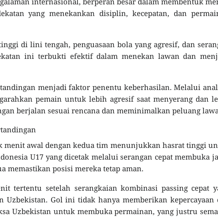
engalaman internasional, berperan besar dalam membentuk me
ekatan yang menekankan disiplin, kecepatan, dan permai
tinggi di lini tengah, penguasaan bola yang agresif, dan sera
ekatan ini terbukti efektif dalam menekan lawan dan menj
rtandingan menjadi faktor penentu keberhasilan. Melalui anal
garahkan pemain untuk lebih agresif saat menyerang dan l
dingan berjalan sesuai rencana dan meminimalkan peluang law
rtandingan
ak menit awal dengan kedua tim menunjukkan hasrat tinggi u
onesia U17 yang dicetak melalui serangan cepat membuka j
a memastikan posisi mereka tetap aman.
enit tertentu setelah serangkaian kombinasi passing cepat 
 Uzbekistan. Gol ini tidak hanya memberikan kepercayaan 
aksa Uzbekistan untuk membuka permainan, yang justru sem