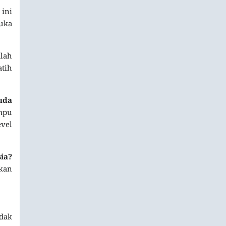
ini
uka
lah
atih
uda
mpu
vel
ia?
kan
dak