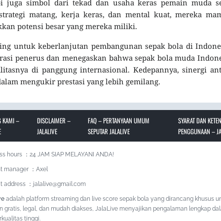
api juga simbol dari tekad dan usaha keras pemain muda s
strategi matang, kerja keras, dan mental kuat, mereka ma
kan potensi besar yang mereka miliki.
ing untuk keberlanjutan pembangunan sepak bola di Indone
rasi penerus dan menegaskan bahwa sepak bola muda Indone
asnya di panggung internasional. Kedepannya, sinergi ant
alam mengukir prestasi yang lebih gemilang.
 KAMI –
DISCLAIMER –
FAQ – PERTANYAAN UMUM
SYARAT DAN KETE
E
JALALIVE
SEPUTAR JALALIVE
PENGGUNAAN – JA
ss hours ：24 JAM SIAP MELAYANI ANDA!
t manager ：Axel
t address ：jalalive@gmail.com
ve
adalah platform streaming dan live score sepak bola yang dirancang khusus u
n gratis, legal, dan mudah diakses, JalaLive menyajikan pengalaman lengkap da
kualitas tinggi.