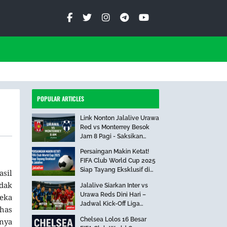
POPULAR ARTICLES
Link Nonton Jalalive Urawa
Red vs Monterrey Besok
Jam 8 Pagi - Saksikan
Pertandingan Seru Ini!
Persaingan Makin Ketat!
FIFA Club World Cup 2025
Siap Tayang Eksklusif di
asil
Jalalive
dak
Jalalive Siarkan Inter vs
Urawa Reds Dini Hari –
eka
Jadwal Kick-Off Liga
ahas
Internasional
Chelsea Lolos 16 Besar
knya