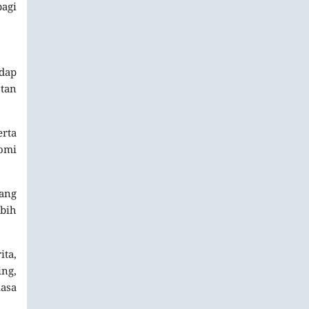
agi
dap
stan
rta
omi
yang
bih
ita,
ing,
masa