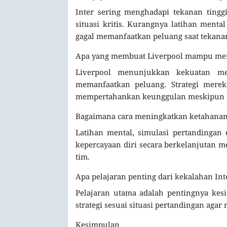
Inter sering menghadapi tekanan ting
situasi kritis. Kurangnya latihan ment
gagal memanfaatkan peluang saat tekana
Apa yang membuat Liverpool mampu mena
Liverpool menunjukkan kekuatan men
memanfaatkan peluang. Strategi mer
mempertahankan keunggulan meskipun d
Bagaimana cara meningkatkan ketahanan 
Latihan mental, simulasi pertandingan
kepercayaan diri secara berkelanjutan
tim.
Apa pelajaran penting dari kekalahan In
Pelajaran utama adalah pentingnya kes
strategi sesuai situasi pertandingan aga
Kesimpulan