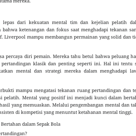
 utama mereka.
k lepas dari kekuatan mental tim dan kejelian pelatih da
n bahwa ketenangan dan fokus saat menghadapi tekanan san
if. Liverpool mampu membangun permainan yang solid dan t
asa percaya diri pemain. Mereka tahu betul bahwa peluang h
 pertandingan klasik dan penting seperti ini. Hal ini tentu 
katkan mental dan strategi mereka dalam menghadapi la
 terbukti mampu mengatasi tekanan ruang pertandingan dan t
i pelatih. Mental yang positif ini menjadi kunci dalam bert
 hasil yang memuaskan. Melalui pengembangan mental dan ta
sisten di kompetisi yang menuntut ketahanan mental tinggi.
gi Bertahan dalam Sepak Bola
ertandingan?