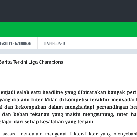
HASIL PERTANDINGAN
LEADERBOARD
 Berita Terkini Liga Champions
njadi salah satu headline yang dibicarakan banyak peci
 yang dialami Inter Milan di kompetisi terakhir menyadar
al dan kekompakan dalam menghadapi pertandingan ber
l dan beban tekanan yang makin menggunung, Inter ha
ajar dari setiap kesalahan yang terjadi.
s secara mendalam mengenai faktor-faktor yang menyebab