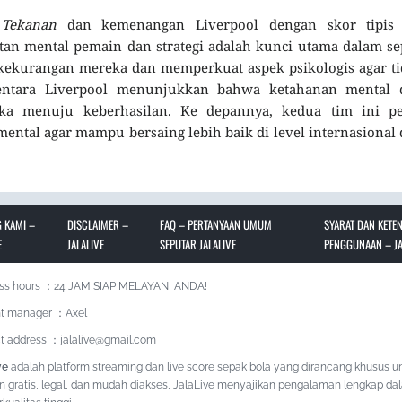
 Tekanan
dan kemenangan Liverpool dengan skor tipis 
n mental pemain dan strategi adalah kunci utama dalam se
kekurangan mereka dan memperkuat aspek psikologis agar t
ementara Liverpool menunjukkan bahwa ketahanan mental 
 menuju keberhasilan. Ke depannya, kedua tim ini pe
ntal agar mampu bersaing lebih baik di level internasional
 KAMI –
DISCLAIMER –
FAQ – PERTANYAAN UMUM
SYARAT DAN KETE
E
JALALIVE
SEPUTAR JALALIVE
PENGGUNAAN – JA
ss hours ：24 JAM SIAP MELAYANI ANDA!
t manager ：Axel
t address ：jalalive@gmail.com
ve
adalah platform streaming dan live score sepak bola yang dirancang khusus u
n gratis, legal, dan mudah diakses, JalaLive menyajikan pengalaman lengkap da