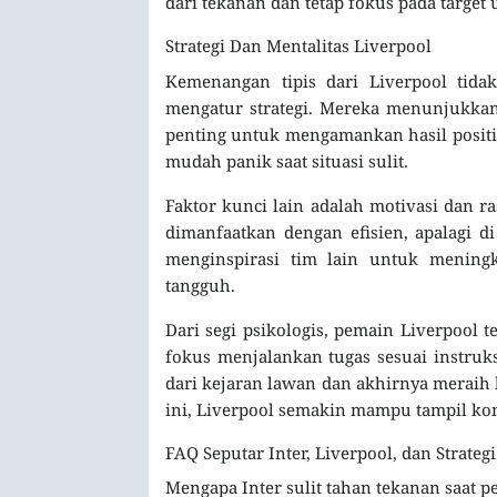
dari tekanan dan tetap fokus pada target
Strategi Dan Mentalitas Liverpool
Kemenangan tipis dari Liverpool tida
mengatur strategi. Mereka menunjukka
penting untuk mengamankan hasil posit
mudah panik saat situasi sulit.
Faktor kunci lain adalah motivasi dan r
dimanfaatkan dengan efisien, apalagi di
menginspirasi tim lain untuk mening
tangguh.
Dari segi psikologis, pemain Liverpool
fokus menjalankan tugas sesuai instruks
dari kejaran lawan dan akhirnya meraih
ini, Liverpool semakin mampu tampil kon
FAQ Seputar Inter, Liverpool, dan Strate
Mengapa Inter sulit tahan tekanan saat p