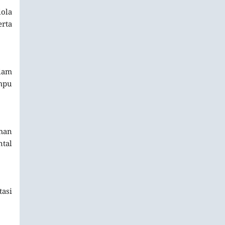
ola
erta
lam
mpu
aman
ntal
tasi