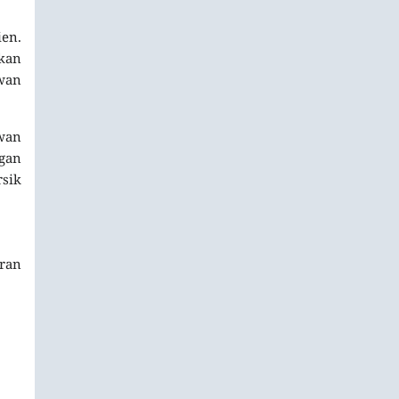
en.
kan
awan
wan
gan
rsik
aran