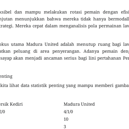
ksibel dan mampu melakukan rotasi pemain dengan efisi
njutan menunjukkan bahwa mereka tidak hanya bermodal
strategi. Mereka cepat dalam menganalisis pola permainan l
fokus utama Madura United adalah menutup ruang bagi la
atkan peluang di area penyerangan. Adanya pemain den
ayap akan menjadi ancaman serius bagi lini pertahanan Pe
enting
kita lihat data statistik penting yang mampu memberi gamb
rsik Kediri
Madura United
2/0
4/1/0
10
3