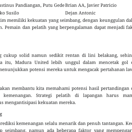
ustinus Pandiangan, Putu Gede
Brian AA, Javier Patricio
ko Susilo
Dejan Antonic
tim memiliki kekuatan yang seimbang, dengan keunggulan d
an. Pemain dan pelatih yang berpengalaman dapat menjadi fa
 cukup solid namun sedikit rentan di lini belakang, sehi
ra itu, Madura United lebih unggul dalam mencetak gol 
i, menunjukkan potensi mereka untuk mengacak pertahanan l
a akan membantu kita memahami potensi hasil pertandingan
h kemenangan. Strategi pelatih di lapangan harus ma
s mengantisipasi kekuatan mereka.
g
prediksi kemenangan selalu menarik dan penuh tantangan. K
p seimbang, namun ada beberapa faktor yang mempengar