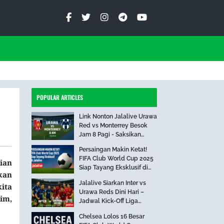
POPULAR ARTICLES
Link Nonton Jalalive Urawa
Red vs Monterrey Besok
Jam 8 Pagi - Saksikan
Pertandingan Seru Ini!
Persaingan Makin Ketat!
FIFA Club World Cup 2025
ian
Siap Tayang Eksklusif di
kan
Jalalive
Jalalive Siarkan Inter vs
ita
Urawa Reds Dini Hari –
im,
Jadwal Kick-Off Liga
Internasional
Chelsea Lolos 16 Besar