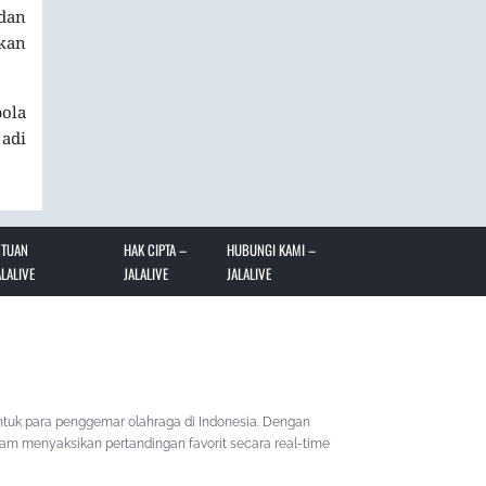
dan
kan
ola
jadi
NTUAN
HAK CIPTA –
HUBUNGI KAMI –
LALIVE
JALALIVE
JALALIVE
ntuk para penggemar olahraga di Indonesia. Dengan
lam menyaksikan pertandingan favorit secara real-time