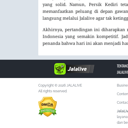
yang solid. Namun, Persik Kediri t
memanfaatkan peluang di depan gawang
langsung melalui Jalalive agar tak ketin
Akhirnya, pertandingan ini diharapka
Indonesia yang semakin kompetitif. Jad
penanda bahwa hari ini akan menjadi har
TENTANG
JALALIV
Copyright © 2026 JALALIVE
Busine
All rights reserved.
Conten
Contac
JalaLi
layana
dan ber