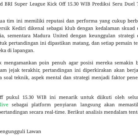
ted BRI Super League Kick Off 15.30 WIB Prediksi Seru Duel
ua tim ini memiliki reputasi dan performa yang cukup ber
rsik Kediri dikenal sebagai klub dengan kedalaman skuad 
sia, sementara Madura United dengan keunggulan strategi 
uk pertandingan ini dipastikan matang, dan setiap pemain t
ka di lapangan.
uk mengamankan poin penuh agar posisi mereka semakin b
m jejak terakhir, pertandingan ini diperkirakan akan berj
a soal teknik, aspek mental dan strategi menjadi faktor pen
ff pukul 15.30 WIB ini menarik untuk diikuti oleh selu
alive
sebagai platform penyiaran langsung akan memasti
ertandingan secara real-time. Berikut analisis mendalam ten
Mengungguli Lawan