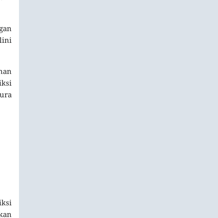
ngan
ini
nan
iksi
ura
ksi
kan