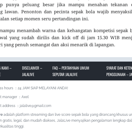
etap punya peluang besar jika mampu menahan tekanan 
 lawan. Penonton dan pecinta sepak bola wajib menyaksi
ggalan setiap momen seru pertandingan ini.
n mampu menambah warna dan kehangatan kompetisi sepak b
wal yang sudah dirilis dan kick off di jam 15.30 WIB men
i yang penuh semangat dan aksi menarik di lapangan.
 KAMI –
DISCLAIMER –
FAQ – PERTANYAAN UMUM
SYARAT DAN KETE
E
JALALIVE
SEPUTAR JALALIVE
PENGGUNAAN – JA
ss hours ：24 JAM SIAP MELAYANI ANDA!
t manager ：Axel
t address ：jalalive@gmail.com
ve
adalah platform streaming dan live score sepak bola yang dirancang khusus u
n gratis, legal, dan mudah diakses, JalaLive menyajikan pengalaman lengkap da
kualitas tinggi.