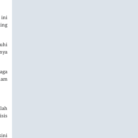
 ini
ming
uhi
nya
aga
lam
alah
isis
kini