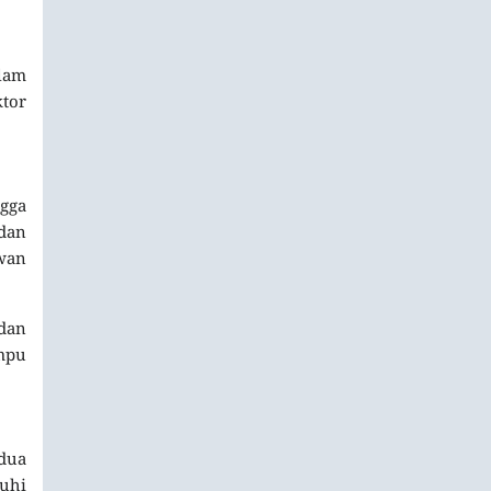
alam
ktor
ngga
dan
awan
 dan
mpu
edua
uhi