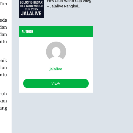
FIFA Club World Cup 2025
 Tim
– Jalalive Rangkai
Perjalanan The Blues Hari
Ini
beda
dan
AUTHOR
dan
entu
aik
alan
jalalive
entu
VIEW
ruh
kan
tang