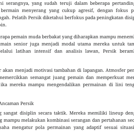
ni serangnya, yang sudah teruji dalam beberapa pertandin
i bermain menyerang yang cukup agresif, dengan fokus p
gah. Pelatih Persik diketahui berfokus pada peningkatan disi
in.
eberapa pemain muda berbakat yang diharapkan mampu menem
emain senior juga menjadi modal utama mereka untuk tam
alui latihan intensif dan analisis lawan, Persik beramb
ar akan menjadi motivasi tambahan di lapangan. Atmosfer p
 memercikkan semangat juang pemain dan memperkuat men
, jika mereka mampu mengendalikan permainan di lini teng
 Ancaman Persik
 sangat disiplin secara taktik. Mereka memiliki lineup de
yang mampu melakukan kombinasi serangan dan pertahanan se
saha mengatur pola permainan yang adaptif sesuai situasi