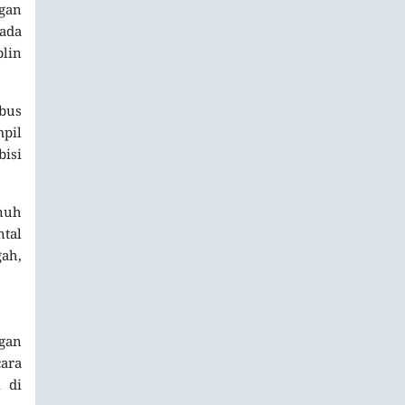
gan
ada
plin
bus
pil
isi
enuh
tal
ah,
ngan
cara
 di