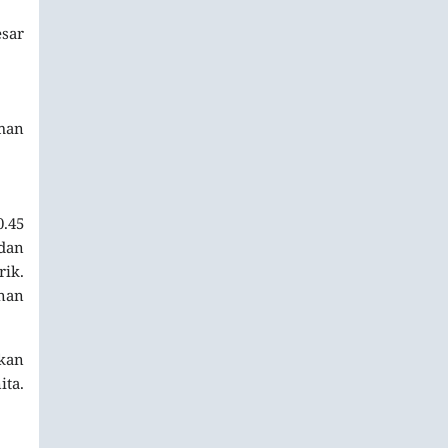
esar
man
0.45
dan
rik.
onan
kan
ta.