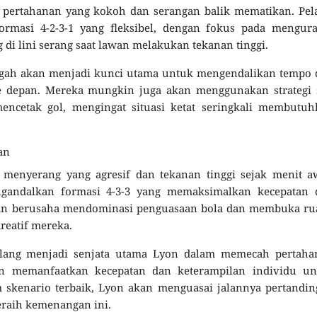
 pertahanan yang kokoh dan serangan balik mematikan. Pel
masi 4-2-3-1 yang fleksibel, dengan fokus pada mengura
i lini serang saat lawan melakukan tekanan tinggi.
tengah akan menjadi kunci utama untuk mengendalikan tempo
depan. Mereka mungkin juga akan menggunakan strategi s
encetak gol, mengingat situasi ketat seringkali membutuh
an
enyerang yang agresif dan tekanan tinggi sejak menit aw
ngandalkan formasi 4-3-3 yang memaksimalkan kecepatan 
 akan berusaha mendominasi penguasaan bola dan membuka r
eatif mereka.
ilang menjadi senjata utama Lyon dalam memecah pertaha
n memanfaatkan kecepatan dan keterampilan individu un
 skenario terbaik, Lyon akan menguasai jalannya pertandi
raih kemenangan ini.