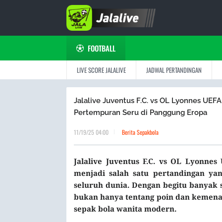
FOOTBALL
LIVE SCORE JALALIVE
JADWAL PERTANDINGAN
Jalalive Juventus F.C. vs OL Lyonnes UEF
Pertempuran Seru di Panggung Eropa
11/19/25 04:00
Berita Sepakbola
Jalalive Juventus F.C. vs OL Lyonne
menjadi salah satu pertandingan ya
seluruh dunia. Dengan begitu banyak se
bukan hanya tentang poin dan kemena
sepak bola wanita modern.