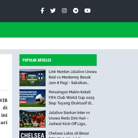
POPULAR ARTICLES
Link Nonton Jalalive Urawa
Red vs Monterrey Besok
Jam 8 Pagi - Saksikan
Pertandingan Seru Ini!
Persaingan Makin Ketat!
FIFA Club World Cup 2025
WIB
Siap Tayang Eksklusif di
 di
Jalalive
Jalalive Siarkan Inter vs
 ini
Urawa Reds Dini Hari –
ari
Jadwal Kick-Off Liga
Internasional
Chelsea Lolos 16 Besar