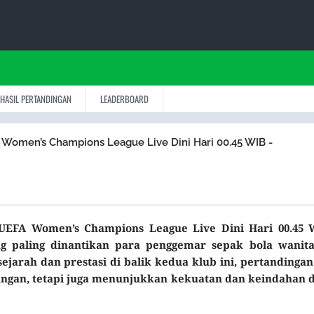
HASIL PERTANDINGAN
LEADERBOARD
A Women’s Champions League Live Dini Hari 00.45 WIB -
s UEFA Women’s Champions League Live Dini Hari 00.45 
ng paling dinantikan para penggemar sepak bola wanita
jarah dan prestasi di balik kedua klub ini, pertandingan
ngan, tetapi juga menunjukkan kekuatan dan keindahan d