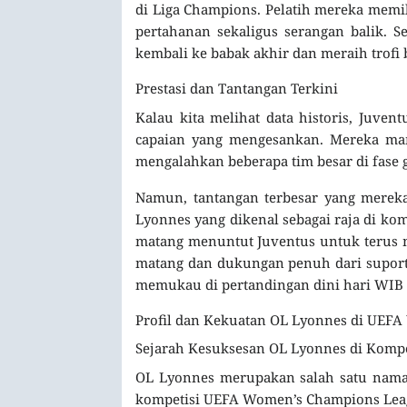
di Liga Champions. Pelatih mereka memil
pertahanan sekaligus serangan balik. 
kembali ke babak akhir dan meraih trofi b
Prestasi dan Tantangan Terkini
Kalau kita melihat data historis, Juve
capaian yang mengesankan. Mereka ma
mengalahkan beberapa tim besar di fase 
Namun, tantangan terbesar yang merek
Lyonnes yang dikenal sebagai raja di kom
matang menuntut Juventus untuk terus 
matang dan dukungan penuh dari suport
memukau di pertandingan dini hari WIB 
Profil dan Kekuatan OL Lyonnes di UEF
Sejarah Kesuksesan OL Lyonnes di Kompe
OL Lyonnes merupakan salah satu nama b
kompetisi UEFA Women’s Champions League