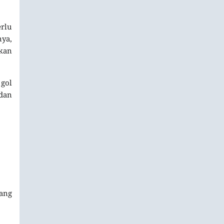
rlu
nya,
kan
gol
dan
yang