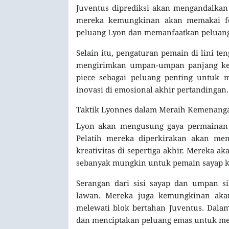
Juventus diprediksi akan mengandalkan
mereka kemungkinan akan memakai for
peluang Lyon dan memanfaatkan peluang d
Selain itu, pengaturan pemain di lini 
mengirimkan umpan-umpan panjang ke 
piece sebagai peluang penting untuk m
inovasi di emosional akhir pertandingan.
Taktik Lyonnes dalam Meraih Kemenang
Lyon akan mengusung gaya permainan m
Pelatih mereka diperkirakan akan me
kreativitas di sepertiga akhir. Mereka
sebanyak mungkin untuk pemain sayap kr
Serangan dari sisi sayap dan umpan s
lawan. Mereka juga kemungkinan aka
melewati blok bertahan Juventus. Dalam
dan menciptakan peluang emas untuk me