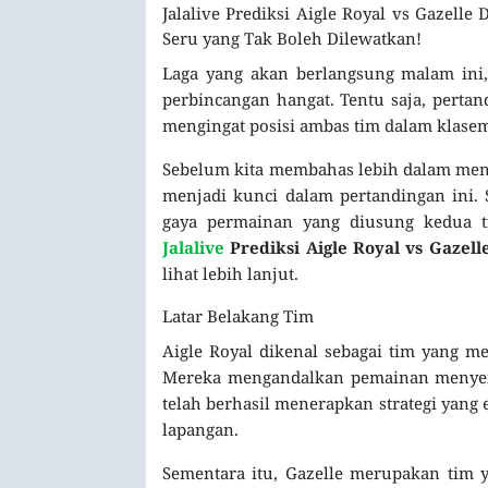
Jalalive Prediksi Aigle Royal vs Gazell
Seru yang Tak Boleh Dilewatkan!
Laga yang akan berlangsung malam ini, 
perbincangan hangat. Tentu saja, pertan
mengingat posisi ambas tim dalam klase
Sebelum kita membahas lebih dalam meng
menjadi kunci dalam pertandingan ini.
gaya permainan yang diusung kedua 
Jalalive
Prediksi Aigle Royal vs Gazel
lihat lebih lanjut.
Latar Belakang Tim
Aigle Royal dikenal sebagai tim yang mem
Mereka mengandalkan pemainan menyera
telah berhasil menerapkan strategi yang
lapangan.
Sementara itu, Gazelle merupakan tim y