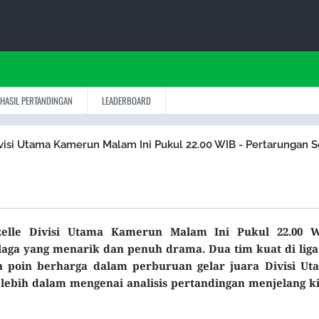
HASIL PERTANDINGAN
LEADERBOARD
Divisi Utama Kamerun Malam Ini Pukul 22.00 WIB - Pertarungan 
azelle Divisi Utama Kamerun Malam Ini Pukul 22.00 W
laga yang menarik dan penuh drama. Dua tim kuat di liga 
poin berharga dalam perburuan gelar juara Divisi Ut
 lebih dalam mengenai analisis pertandingan menjelang ki