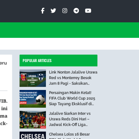
POPULAR ARTICLES
Seru
Link Nonton Jalalive Urawa
Red vs Monterrey Besok
Jam 8 Pagi - Saksikan
Pertandingan Seru Ini!
Persaingan Makin Ketat!
FIFA Club World Cup 2025
IB.
Siap Tayang Eksklusif di
ini
Jalalive
Jalalive Siarkan Inter vs
ama
Urawa Reds Dini Hari –
ck-
Jadwal Kick-Off Liga
Internasional
Chelsea Lolos 16 Besar