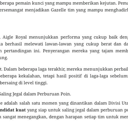
i beberapa pemain kunci yang mampu memberikan kejutan. Pem
ersemangat menjadikan Gazelle tim yang mampu menghadir
ir, Aigle Royal menunjukkan performa yang cukup baik den
 berhasil melewati lawan-lawan yang cukup berat dan da
am pertandingan ini. Penyerangan mereka yang tajam memb
ung.
ebat. Dalam beberapa laga terakhir, mereka menunjukkan perba
berapa kekalahan, tetapi hasil positif di laga-laga sebelu
saing di level tinggi.
aling Jegal dalam Perburuan Poin.
le adalah salah satu momen yang dinantikan dalam Divisi U
ndidat kuat
yang siap untuk saling jegal dalam perburuan p
n sangat menegangkan, dengan harapan setiap tim untuk me