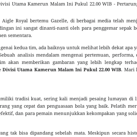
e Divisi Utama Kamerun Malam Ini Pukul 22.00 WIB - Pertaru
Aigle Royal bertemu Gazelle, di berbagai media telah men
dingan ini sangat dinanti-nanti oleh para penggemar sepak b
men sementara.
enai kedua tim, ada baiknya untuk melihat lebih dekat apa 
 Sebuah analisis mendalam mengenai pertemuan, performa, 
tim akan memberikan gambaran yang lebih lengkap terha
le Divisi Utama Kamerun Malam Ini Pukul 22.00 WIB
. Mari 
iliki tradisi kuat, sering kali menjadi pesaing lumayan di l
ng yang cepat dan penguasaan bola yang baik. Pelatih mer
 efektif, dan para pemain menunjukkan kekompakan yang soli
ang tak bisa dipandang sebelah mata. Meskipun secara hist