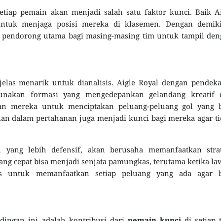
setiap pemain akan menjadi salah satu faktor kunci. Baik A
ntuk menjaga posisi mereka di klasemen. Dengan demiki
 pendorong utama bagi masing-masing tim untuk tampil den
elas menarik untuk dianalisis. Aigle Royal dengan pendek
nakan formasi yang mengedepankan gelandang kreatif 
an mereka untuk menciptakan peluang-peluang gol yang b
nan dalam pertahanan juga menjadi kunci bagi mereka agar t
 yang lebih defensif, akan berusaha memanfaatkan strat
ng cepat bisa menjadi senjata pamungkas, terutama ketika l
s untuk memanfaatkan setiap peluang yang ada agar b
dingan ini adalah kontribusi dari
pemain kunci
di setiap 