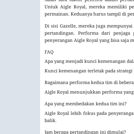
Untuk Aigle Royal, mereka memiliki pe
permainan. Keduanya harus tampil di pe
Di sisi Gazelle, mereka juga mempuny
pertandingan. Performa dari penjaga
penyerangan Aigle Royal yang bisa saja 
FAQ
Apa yang menjadi kunci kemenangan dal
Kunci kemenangan terletak pada strategi
Bagaimana performa kedua tim di beberap
Aigle Royal menunjukkan performa yang p
Apa yang membedakan kedua tim ini?
Aigle Royal lebih fokus pada penyerang
balik.
Jam berapa pertandingan ini dimulai?