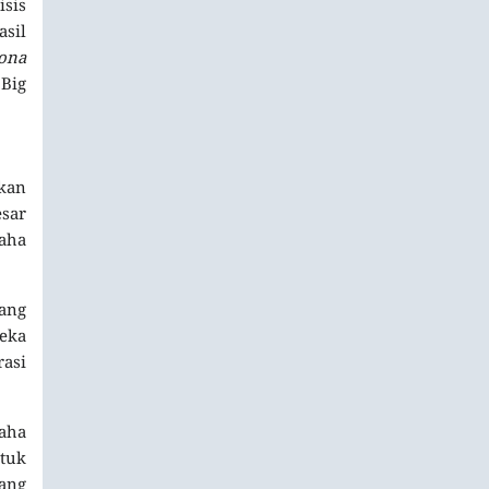
isis
asil
rona
 Big
akan
esar
aha
yang
eka
asi
aha
tuk
ang