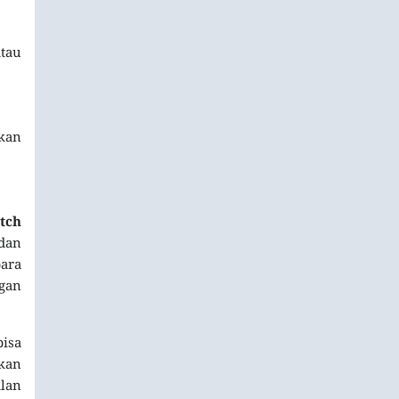
tau
kan
tch
 dan
para
gan
isa
akan
alan