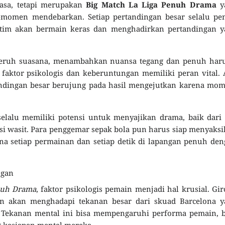
iasa, tetapi merupakan
Big Match La Liga Penuh Drama
y
momen mendebarkan. Setiap pertandingan besar selalu pe
tim akan bermain keras dan menghadirkan pertandingan y
keruh suasana, menambahkan nuansa tegang dan penuh haru
, faktor psikologis dan keberuntungan memiliki peran vital.
andingan besar berujung pada hasil mengejutkan karena mo
elalu memiliki potensi untuk menyajikan drama, baik dari 
rsi wasit. Para penggemar sepak bola pun harus siap menyaks
na setiap permainan dan setiap detik di lapangan penuh de
ngan
nuh Drama
, faktor psikologis pemain menjadi hal krusial. Gi
n akan menghadapi tekanan besar dari skuad Barcelona y
 Tekanan mental ini bisa mempengaruhi performa pemain, b
g kesiapan mental mereka.