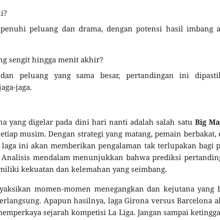
i?
penuhi peluang dan drama, dengan potensi hasil imbang a
g sengit hingga menit akhir?
dan peluang yang sama besar, pertandingan ini dipasti
aga-jaga.
a yang digelar pada dini hari nanti adalah salah satu
Big Ma
etiap musim. Dengan strategi yang matang, pemain berbakat,
laga ini akan memberikan pengalaman tak terlupakan bagi 
. Analisis mendalam menunjukkan bahwa prediksi pertandin
memiliki kekuatan dan kelemahan yang seimbang.
enyaksikan momen-momen menegangkan dan kejutana yang b
berlangsung. Apapun hasilnya, laga Girona versus Barcelona 
emperkaya sejarah kompetisi La Liga. Jangan sampai ketingg