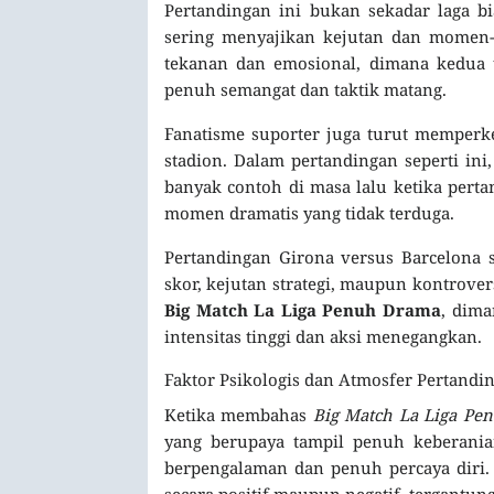
Pertandingan ini bukan sekadar laga b
sering menyajikan kejutan dan momen-
tekanan dan emosional, dimana kedua 
penuh semangat dan taktik matang.
Fanatisme suporter juga turut memper
stadion. Dalam pertandingan seperti ini
banyak contoh di masa lalu ketika pert
momen dramatis yang tidak terduga.
Pertandingan Girona versus Barcelona s
skor, kejutan strategi, maupun kontrove
Big Match La Liga Penuh Drama
, dima
intensitas tinggi dan aksi menegangkan.
Faktor Psikologis dan Atmosfer Pertandi
Ketika membahas
Big Match La Liga Pe
yang berupaya tampil penuh keberania
berpengalaman dan penuh percaya diri.
secara positif maupun negatif, tergantun