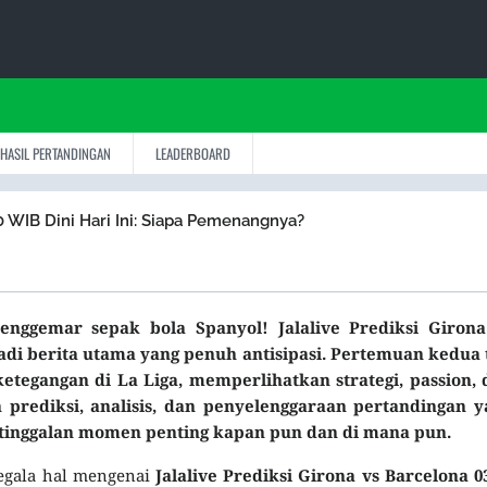
HASIL PERTANDINGAN
LEADERBOARD
00 WIB Dini Hari Ini: Siapa Pemenangnya?
 penggemar sepak bola Spanyol!
Jalalive Prediksi Girona
di berita utama yang penuh antisipasi. Pertemuan kedua 
etegangan di La Liga, memperlihatkan strategi, passion, 
n prediksi, analisis, dan penyelenggaraan pertandingan y
etinggalan momen penting kapan pun dan di mana pun.
segala hal mengenai
Jalalive Prediksi Girona vs Barcelona 0