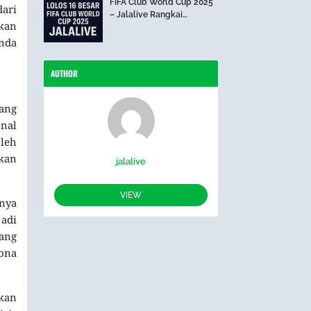
FIFA Club World Cup 2025
ari
– Jalalive Rangkai
kan
Perjalanan The Blues Hari
Ini
Anda
AUTHOR
yang
enal
oleh
pkan
jalalive
VIEW
anya
jadi
yang
ona
kan