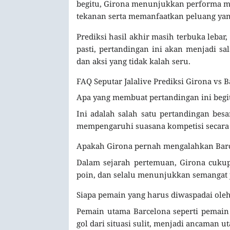
begitu, Girona menunjukkan performa m
tekanan serta memanfaatkan peluang yan
Prediksi hasil akhir masih terbuka leba
pasti, pertandingan ini akan menjadi s
dan aksi yang tidak kalah seru.
FAQ Seputar Jalalive Prediksi Girona vs B
Apa yang membuat pertandingan ini begi
Ini adalah salah satu pertandingan bes
mempengaruhi suasana kompetisi secara
Apakah Girona pernah mengalahkan Bar
Dalam sejarah pertemuan, Girona cuku
poin, dan selalu menunjukkan semangat j
Siapa pemain yang harus diwaspadai ole
Pemain utama Barcelona seperti pemai
gol dari situasi sulit, menjadi ancaman u