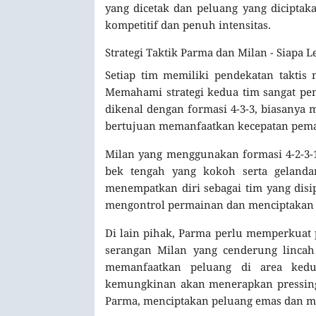
yang dicetak dan peluang yang dicipta
kompetitif dan penuh intensitas.
Strategi Taktik Parma dan Milan - Siapa 
Setiap tim memiliki pendekatan taktis 
Memahami strategi kedua tim sangat pe
dikenal dengan formasi 4-3-3, biasanya 
bertujuan memanfaatkan kecepatan pemain
Milan yang menggunakan formasi 4-2-3-1
bek tengah yang kokoh serta geland
menempatkan diri sebagai tim yang disi
mengontrol permainan dan menciptakan p
Di lain pihak, Parma perlu memperkuat
serangan Milan yang cenderung linc
memanfaatkan peluang di area ked
kemungkinan akan menerapkan pressing
Parma, menciptakan peluang emas dan 