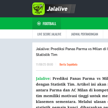
FOOTBALL
LIVE SCORE JALALIVE
JADWAL PERTANDINGAN
Jalalive: Prediksi Panas Parma vs Milan di 
Statistik Tim
11/08/25 00:00
Berita Sepakbola
Jalalive
: Prediksi Panas Parma vs Mil
dengan Statistik Tim. Artikel ini ak
antara Parma dan AC Milan di kompeti
tim memiliki motivasi tinggi untuk m
klasemen sementara. Melalui ulasan d
statistik pemain kunci, diharapkan