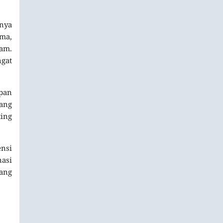
nnya
ama,
jam.
gat
epan
yang
ing
ensi
asi
ang