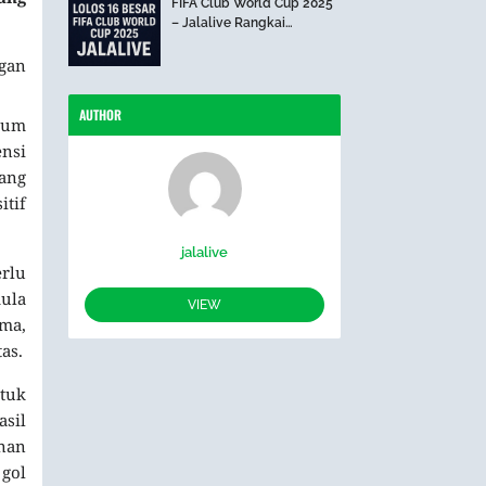
FIFA Club World Cup 2025
– Jalalive Rangkai
Perjalanan The Blues Hari
Ini
ngan
AUTHOR
lum
nsi
yang
itif
jalalive
rlu
mula
VIEW
ma,
as.
tuk
asil
nan
 gol