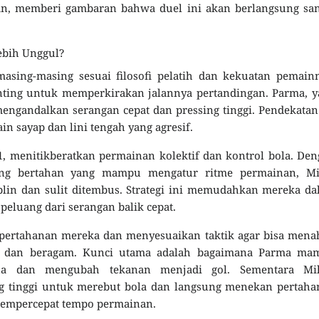
kan, memberi gambaran bahwa duel ini akan berlangsung sa
Lebih Unggul?
masing-masing sesuai filosofi pelatih dan kekuatan pemain
nting untuk memperkirakan jalannya pertandingan. Parma, 
mengandalkan serangan cepat dan pressing tinggi. Pendekatan
 sayap dan lini tengah yang agresif.
, menitikberatkan permainan kolektif dan kontrol bola. De
ang bertahan yang mampu mengatur ritme permainan, Mi
plin dan sulit ditembus. Strategi ini memudahkan mereka d
eluang dari serangan balik cepat.
 pertahanan mereka dan menyesuaikan taktik agar bisa men
ah dan beragam. Kunci utama adalah bagaimana Parma ma
ua dan mengubah tekanan menjadi gol. Sementara Mil
 tinggi untuk merebut bola dan langsung menekan pertaha
mempercepat tempo permainan.