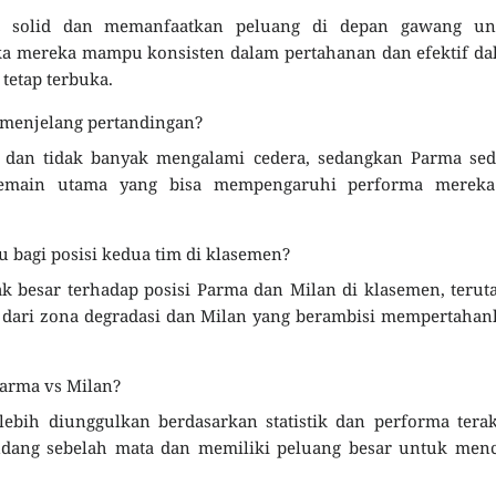
i solid dan memanfaatkan peluang di depan gawang un
ka mereka mampu konsisten dalam pertahanan dan efektif d
etap terbuka.
 menjelang pertandingan?
 dan tidak banyak mengalami cedera, sedangkan Parma sedi
pemain utama yang bisa mempengaruhi performa mereka
 bagi posisi kedua tim di klasemen?
ak besar terhadap posisi Parma dan Milan di klasemen, teru
 dari zona degradasi dan Milan yang berambisi mempertaha
Parma vs Milan?
lebih diunggulkan berdasarkan statistik dan performa tera
ndang sebelah mata dan memiliki peluang besar untuk menc