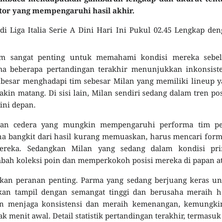
ktor yang mempengaruhi hasil akhir.
 di Liga Italia Serie A Dini Hari Ini Pukul 02.45 Lengkap de
im sangat penting untuk memahami kondisi mereka sebe
ma beberapa pertandingan terakhir menunjukkan inkonsiste
besar menghadapi tim sebesar Milan yang memiliki lineup 
in matang. Di sisi lain, Milan sendiri sedang dalam tren pos
ini depan.
 dan cedera yang mungkin mempengaruhi performa tim pe
ha bangkit dari hasil kurang memuaskan, harus mencari for
ereka. Sedangkan Milan yang sedang dalam kondisi pri
ah koleksi poin dan memperkokoh posisi mereka di papan at
kan peranan penting. Parma yang sedang berjuang keras un
akan tampil dengan semangat tinggi dan berusaha meraih h
juan menjaga konsistensi dan meraih kemenangan, kemungki
 menit awal. Detail statistik pertandingan terakhir, termasuk