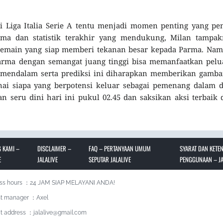
i Liga Italia Serie A tentu menjadi momen penting yang p
orma dan statistik terakhir yang mendukung, Milan tampak
 pemain yang siap memberi tekanan besar kepada Parma. Na
Parma dengan semangat juang tinggi bisa memanfaatkan pel
sis mendalam serta prediksi ini diharapkan memberikan gamb
nai siapa yang berpotensi keluar sebagai pemenang dalam 
an seru dini hari ini pukul 02.45 dan saksikan aksi terbaik 
 KAMI –
DISCLAIMER –
FAQ – PERTANYAAN UMUM
SYARAT DAN KETE
E
JALALIVE
SEPUTAR JALALIVE
PENGGUNAAN – JA
ss hours ：24 JAM SIAP MELAYANI ANDA!
t manager ：Axel
t address ：jalalive@gmail.com