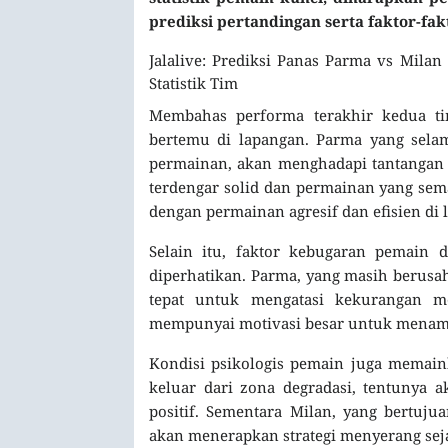
prediksi pertandingan serta faktor-fa
Jalalive: Prediksi Panas Parma vs Milan
Statistik Tim
Membahas performa terakhir kedua t
bertemu di lapangan. Parma yang sela
permainan, akan menghadapi tantangan 
terdengar solid dan permainan yang semak
dengan permainan agresif dan efisien di l
Selain itu, faktor kebugaran pemain
diperhatikan. Parma, yang masih berusa
tepat untuk mengatasi kekurangan m
mempunyai motivasi besar untuk menamb
Kondisi psikologis pemain juga memain
keluar dari zona degradasi, tentunya 
positif. Sementara Milan, yang bertu
akan menerapkan strategi menyerang sejak