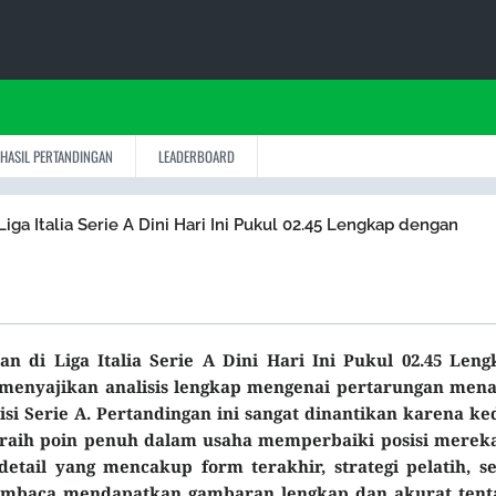
HASIL PERTANDINGAN
LEADERBOARD
Liga Italia Serie A Dini Hari Ini Pukul 02.45 Lengkap dengan
an di Liga Italia Serie A Dini Hari Ini Pukul 02.45 Leng
an menyajikan analisis lengkap mengenai pertarungan mena
si Serie A. Pertandingan ini sangat dinantikan karena ke
eraih poin penuh dalam usaha memperbaiki posisi mereka
etail yang mencakup form terakhir, strategi pelatih, se
 pembaca mendapatkan gambaran lengkap dan akurat tent