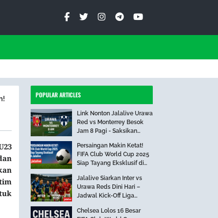
POPULAR ARTICLES
n!
Link Nonton Jalalive Urawa
Red vs Monterrey Besok
Jam 8 Pagi - Saksikan
Pertandingan Seru Ini!
U23
Persaingan Makin Ketat!
FIFA Club World Cup 2025
dan
Siap Tayang Eksklusif di
kan
Jalalive
Jalalive Siarkan Inter vs
tim
Urawa Reds Dini Hari –
tuk
Jadwal Kick-Off Liga
Internasional
Chelsea Lolos 16 Besar