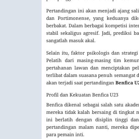
Pertandingan ini akan menjadi ajang sal
dan Portimonense, yang keduanya di
berbakat. Dalam berbagai kompetisi int
stabil sekaligus agresif. Jadi, prediks
sangatlah masuk akal.
Selain itu, faktor psikologis dan strat
Pelatih dari masing-masing tim kem
pertahanan lawan dan menciptakan pel
terlibat dalam suasana penuh semangat d
akan terjadi saat pertandingan
Benfica U
Profil dan Kekuatan Benfica U23
Benfica dikenal sebagai salah satu akad
mereka tidak kalah bersaing di tingkat
ini berlatih dengan disiplin tinggi d
pertandingan malam nanti, mereka dipe
para pemain inti.