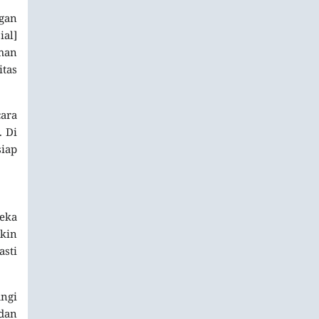
gan
al]
man
tas
cara
. Di
iap
eka
gkin
asti
ngi
 dan