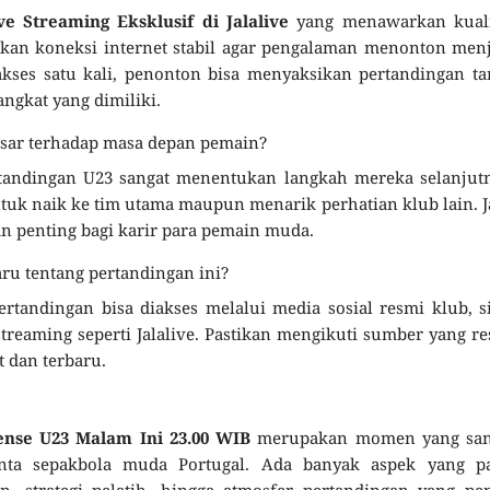
ve Streaming Eksklusif di Jalalive
yang menawarkan kuali
kan koneksi internet stabil agar pengalaman menonton men
kses satu kali, penonton bisa menyaksikan pertandingan t
ngkat yang dimiliki.
esar terhadap masa depan pemain?
rtandingan U23 sangat menentukan langkah mereka selanjut
k naik ke tim utama maupun menarik perhatian klub lain. J
n penting bagi karir para pemain muda.
ru tentang pertandingan ini?
rtandingan bisa diakses melalui media sosial resmi klub, s
streaming seperti Jalalive. Pastikan mengikuti sumber yang r
 dan terbaru.
ense U23 Malam Ini 23.00 WIB
merupakan momen yang san
nta sepakbola muda Portugal. Ada banyak aspek yang pa
n, strategi pelatih, hingga atmosfer pertandingan yang p