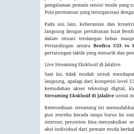
pengalaman pemain senior muda yang su
Pola permainan yang terorganisasi dengan
Pada sisi lain, keberanian dan kreati
langsung dengan pertahanan kuat Benf
dalam situasi tendangan bebas maup
Pertandingan antara
Benfica U23 vs 
pertarungan taktik yang menarik dan pen
Live Streaming Eksklusif di Jalalive
Saat ini, tidak mudah untuk mendapat
langsung, apalagi dari kompetisi level 
kemudahan akses teknologi digital, k
Streaming Eksklusif di Jalalive
untuk me
Ketersediaan streaming ini memudahkan
pun mereka berada tanpa harus ke sta
internet, penonton bisa menyaksikan set
aksi individual dari pemain muda berbak