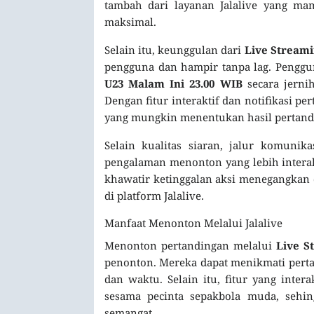
tambah dari layanan Jalalive yang 
maksimal.
Selain itu, keunggulan dari
Live Streamin
pengguna dan hampir tanpa lag. Pengg
U23 Malam Ini 23.00 WIB
secara jerni
Dengan fitur interaktif dan notifikasi 
yang mungkin menentukan hasil pertand
Selain kualitas siaran, jalur komunik
pengalaman menonton yang lebih interak
khawatir ketinggalan aksi menegangkan d
di platform Jalalive.
Manfaat Menonton Melalui Jalalive
Menonton pertandingan melalui
Live St
penonton. Mereka dapat menikmati perta
dan waktu. Selain itu, fitur yang int
sesama pecinta sepakbola muda, sehi
semangat.