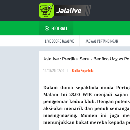
FOOTBALL
LIVE SCORE JALALIVE
JADWAL PERTANDINGAN
Jalalive : Prediksi Seru - Benfica U23 vs
12/05/25 02:00
Berita Sepakbola
Dalam dunia sepakbola muda Portug
Malam Ini 23.00 WIB
menjadi sajian 
penggemar kedua klub. Dengan potensi
aksi-aksi menarik dan penuh semang
masing-masing. Momen ini juga m
menunjukkan bakat mereka kepada pel