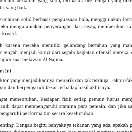
emain bertahan yang solid, termasuk bek tengah yang dike
is yang baik.
 permainan solid berbasis penguasaan bola, menggunakan for
ereka mengutamakan penyerangan dari sayap, memberikan ru
kreatif.
lebih karena mereka memiliki gelandang bertahan yang ma
 tengah menjadi kunci dari segala kegiatan ofensif mereka,
 ampuh saat melawan Al Najma.
m Ini
aktor yang menjadikannya menarik dan tak terduga. Faktor-fa
an dan berpengaruh besar terhadap hasil akhirnya.
ngat menentukan. Kesiapan fisik setiap pemain harus menj
Saudi dapat mempengaruhi stamina para pemain, dan jika s
mpengaruhi performa tim secara keseluruhan.
 penting. Dengan begitu banyaknya tekanan yang ada, apakah 
danya dukungan suporter juga bisa menjadi motivasi tamba