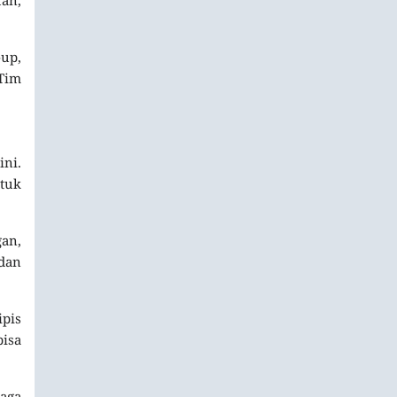
up,
 Tim
ini.
tuk
an,
 dan
ipis
bisa
aga