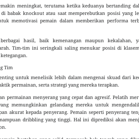
semakin meningkat, terutama ketika keduanya bertanding d
 di babak knockout atau saat memperebutkan posisi yang l
untuk memotivasi pemain dalam memberikan performa terb
n berbagai hasil, baik kemenangan maupun kekalahan, y
rah. Tim-tim ini seringkali saling menukar posisi di klase
 ketegangan.
ng Tim
enting untuk menelisik lebih dalam mengenai skuad dari k
taktik permainan, serta strategi yang mereka terapkan.
gan permainan menyerang yang cepat dan agresif. Pelatih me
, yang memungkinkan gelandang mereka untuk mengendali
 akurat kepada penyerang. Pemain seperti penyerang ten
mampuan dribbling yang tinggi. Hal ini diprediksi akan men
on.