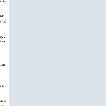
nal
masi
ang
mpu
 dan
ktor
adi
alah
para
han,