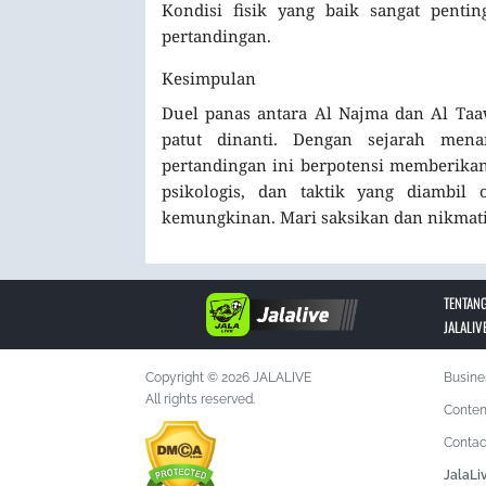
Kondisi fisik yang baik sangat pent
pertandingan.
Kesimpulan
Duel panas antara Al Najma dan Al Taa
patut dinanti. Dengan sejarah mena
pertandingan ini berpotensi memberikan 
psikologis, dan taktik yang diambil 
kemungkinan. Mari saksikan dan nikmati
TENTANG
JALALIV
Copyright © 2026 JALALIVE
Busine
All rights reserved.
Conten
Contac
JalaLi