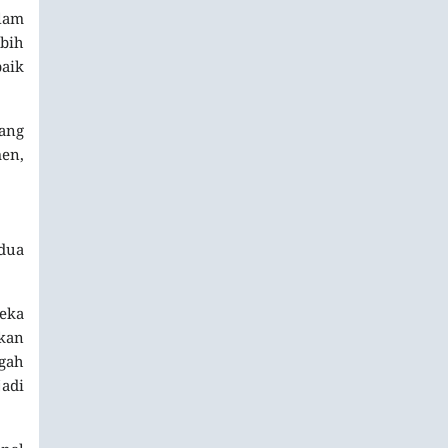
alam
ebih
aik
ang
men,
edua
reka
kan
gah
jadi