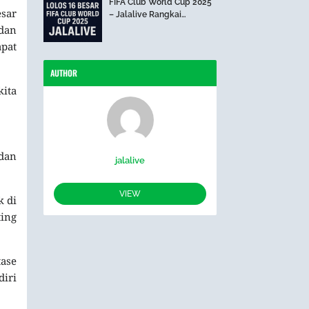
FIFA Club World Cup 2025
esar
– Jalalive Rangkai
Perjalanan The Blues Hari
 dan
Ini
apat
AUTHOR
kita
dan
jalalive
VIEW
k di
ing
ase
diri