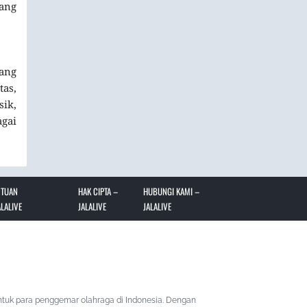
ang
yang
as,
sik,
gai
NTUAN
HAK CIPTA –
HUBUNGI KAMI –
LALIVE
JALALIVE
JALALIVE
ntuk para penggemar olahraga di Indonesia. Dengan