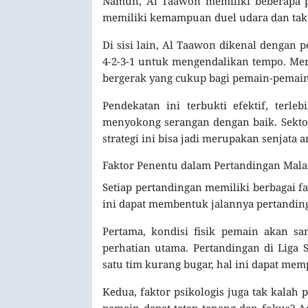
Namun, Al Taawon memiliki beberapa p
memiliki kemampuan duel udara dan takt
Di sisi lain, Al Taawon dikenal dengan
4-2-3-1 untuk mengendalikan tempo. M
bergerak yang cukup bagi pemain-pemain 
Pendekatan ini terbukti efektif, ter
menyokong serangan dengan baik. Sektor
strategi ini bisa jadi merupakan senjata
Faktor Penentu dalam Pertandingan Mala
Setiap pertandingan memiliki berbagai f
ini dapat membentuk jalannya pertanding
Pertama, kondisi fisik pemain akan sa
perhatian utama. Pertandingan di Liga 
satu tim kurang bugar, hal ini dapat me
Kedua, faktor psikologis juga tak kalah
pemain dapat tetap tenang dan fokus? A