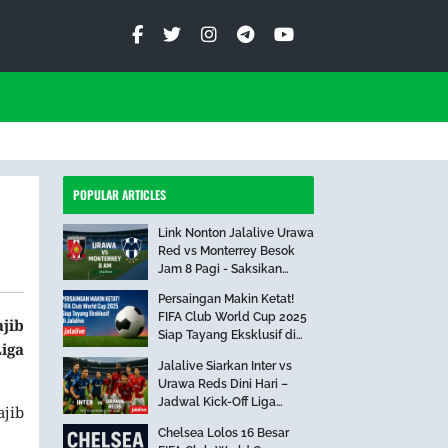
POPULAR ARTICLES
Link Nonton Jalalive Urawa
Red vs Monterrey Besok
Jam 8 Pagi - Saksikan
Pertandingan Seru Ini!
Persaingan Makin Ketat!
FIFA Club World Cup 2025
jib
Siap Tayang Eksklusif di
iga
Jalalive
Jalalive Siarkan Inter vs
Urawa Reds Dini Hari –
Jadwal Kick-Off Liga
ajib
Internasional
Chelsea Lolos 16 Besar