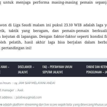
ing untuk menjaga performa masing-masing pemain sepanj
won di Liga Saudi malam ini pukul 23.10 WIB adalah laga 
rik, taktik yang beragam, dan pemain-pemain berkualit
kejutan di lapangan. Dengan faktor-faktor seperti kondisi fi
oleh pelatih, hasil akhir laga bisa berjalan dalam berba
 pertandingan ini!
 KAMI –
DISCLAIMER –
FAQ – PERTANYAAN UMUM
SYARAT DAN KETE
E
JALALIVE
SEPUTAR JALALIVE
PENGGUNAAN – JA
ss hours ：24 JAM SIAP MELAYANI ANDA!
t manager ：Axel
t address ：jalalive@gmail.com
ve
adalah platform streaming dan live score sepak bola yang dirancang khusus u