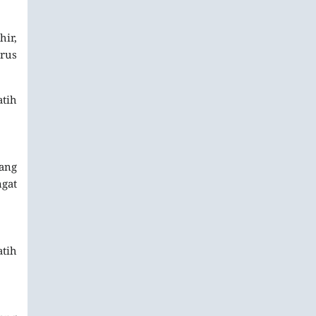
hir,
rus
atih
yang
ngat
atih