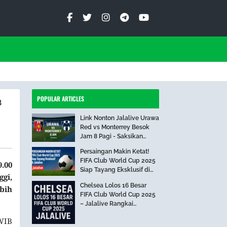
POPULAR ARTICLES
B
Link Nonton Jalalive Urawa
Red vs Monterrey Besok
Jam 8 Pagi - Saksikan
Pertandingan Seru Ini!
Persaingan Makin Ketat!
FIFA Club World Cup 2025
9.00
Siap Tayang Eksklusif di
gi,
Jalalive
Chelsea Lolos 16 Besar
ebih
FIFA Club World Cup 2025
– Jalalive Rangkai
Perjalanan The Blues Hari
 WIB
Ini