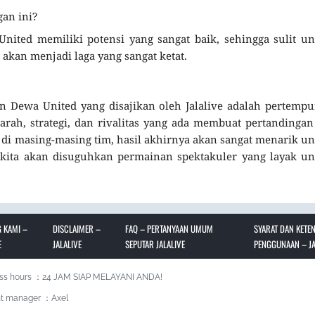
an ini?
ted memiliki potensi yang sangat baik, sehingga sulit un
akan menjadi laga yang sangat ketat.
 Dewa United yang disajikan oleh Jalalive adalah pertemp
arah, strategi, dan rivalitas yang ada membuat pertandingan
a di masing-masing tim, hasil akhirnya akan sangat menarik u
i kita akan disuguhkan permainan spektakuler yang layak u
 KAMI –
DISCLAIMER –
FAQ – PERTANYAAN UMUM
SYARAT DAN KETE
E
JALALIVE
SEPUTAR JALALIVE
PENGGUNAAN – JA
ss hours ：24 JAM SIAP MELAYANI ANDA!
t manager ：Axel