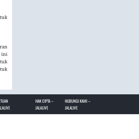
tuk
uran
 ini
ntuk
ntuk
NTUAN
HAK CIPTA –
HUBUNGI KAMI –
LALIVE
JALALIVE
JALALIVE