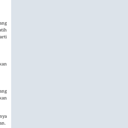
yang
atih
arti
akan
yang
kan
nya
an.