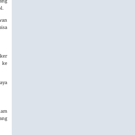
ang
l.
awan
bisa
iker
n ke
daya
lam
yang