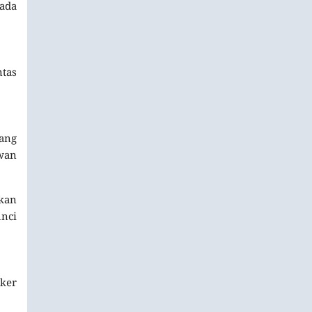
ada
tas
ang
wan
ikan
nci
iker