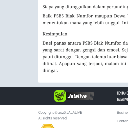
Siapa yang diunggulkan dalam pertanding
Baik PSBS Biak Numfor maupun Dewa Uni
menentukan mana yang lebih unggul. Ini 
Kesimpulan
Duel panas antara PSBS Biak Numfor dan
yang sarat dengan gengsi dan emosi. Sej
patut ditunggu. Dengan talenta luar bias
dilihat. Apapun yang terjadi, malam in
diingat.
TENTANG
JALALIV
Copyright © 2026 JALALIVE
Busine
All rights reserved.
Conten