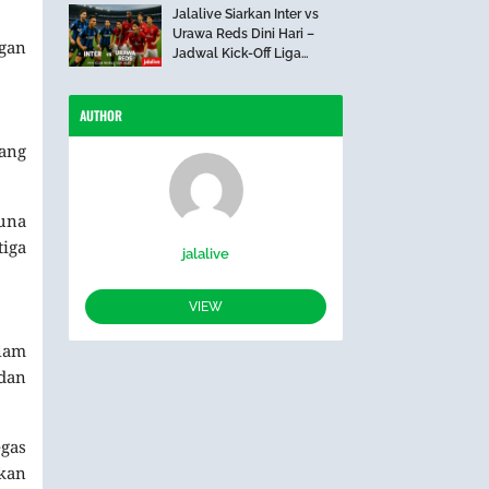
Jalalive Siarkan Inter vs
Urawa Reds Dini Hari –
gan
Jadwal Kick-Off Liga
Internasional
AUTHOR
ang
una
iga
jalalive
VIEW
lam
dan
gas
skan