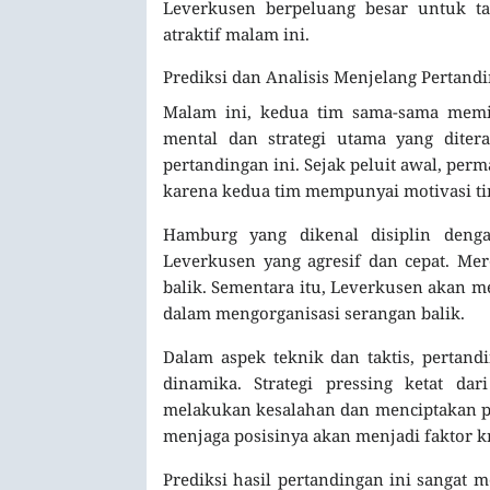
Leverkusen berpeluang besar untuk 
atraktif malam ini.
Prediksi dan Analisis Menjelang Pertand
Malam ini, kedua tim sama-sama memi
mental dan strategi utama yang dite
pertandingan ini. Sejak peluit awal, pe
karena kedua tim mempunyai motivasi tin
Hamburg yang dikenal disiplin deng
Leverkusen yang agresif dan cepat. M
balik. Sementara itu, Leverkusen akan
dalam mengorganisasi serangan balik.
Dalam aspek teknik dan taktis, pertan
dinamika. Strategi pressing ketat 
melakukan kesalahan dan menciptakan pe
menjaga posisinya akan menjadi faktor 
Prediksi hasil pertandingan ini sangat