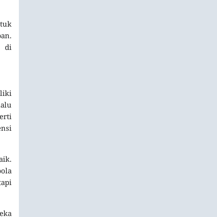
ntuk
pan.
 di
iki
lalu
rti
nsi
aik.
ola
tapi
reka