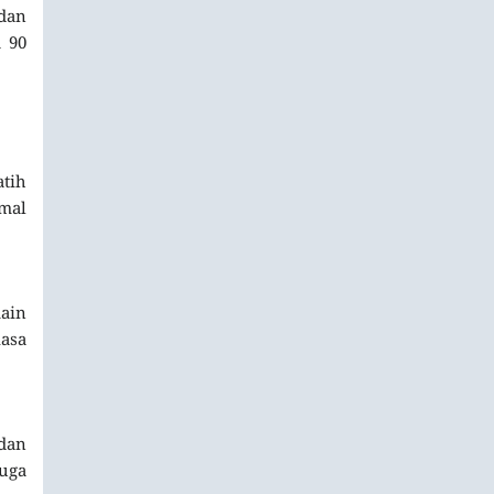
dan
 90
atih
mal
ain
asa
 dan
juga