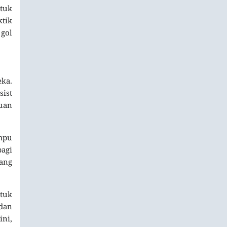
tuk
ktik
gol
eka.
ist
uan
ampu
agi
yang
tuk
dan
ni,