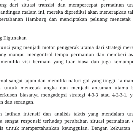
ng dari situasi transisi dan mempercepat permainan un
andingan malam ini, mereka diprediksi akan menerapkan ta
 pertahanan Hamburg dan menciptakan peluang mencetak 
ng Digunakan
nci yang menjadi motor penggerak utama dari strategi mer
yang mampu mengontrol tempo permainan dan memberi ass
 memiliki visi bermain yang luar biasa dan juga kemamp
nal sangat tajam dan memiliki naluri gol yang tinggi. Ia m
un untuk mencetak angka dan menjadi ancaman utama b
rkusen biasanya mengadopsi strategi 4-3-3 atau 4-2-3-1, 
n dan serangan.
 latihan intensif dan analisis taktis yang mendalam un
 sangat responsif terhadap perubahan situasi permainan 
gis untuk mempertahankan keunggulan. Dengan kekuatan i