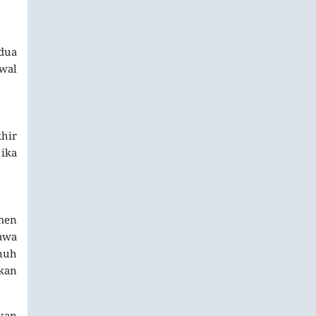
dua
awal
khir
jika
men
awa
enuh
kan
kan