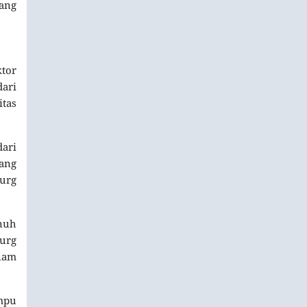
ang
tor
ari
itas
ari
ang
urg
nuh
urg
alam
ampu