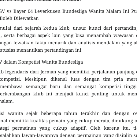
 SV vs Bayer 04 Leverkusen Bundesliga Wanita Malam Ini P
 Boleh Dilewatkan
mulai dari sejarah kedua klub, unsur kunci dari pertandi
gi, serta berbagai aspek lain yang bisa menambah wawasan
Jangan lewatkan fakta menarik dan analisis mendalam yang 
tusias menantikan pertandingan ini.
 dalam Kompetisi Wanita Bundesliga
 legendaris dari Jerman yang memiliki perjalanan panjang
kompetisi. Meskipun dikenal luas dengan tim pria mere
membawa semangat baru dan semangat kompetisi tinggi
perkembangan klub ini menjadi kunci penting untuk meni
malam.
si wanita sejak beberapa tahun terakhir dan dengan ce
nal memiliki kualitas pemain yang cukup merata, didukung 
ategi permainan yang cukup adaptif. Oleh karena itu, ti
lahkan lawan-lawannya dengan permainan yang disiplin se