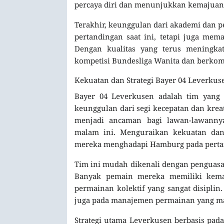
percaya diri dan menunjukkan kemajuan 
Terakhir, keunggulan dari akademi dan 
pertandingan saat ini, tetapi juga mem
Dengan kualitas yang terus meningka
kompetisi Bundesliga Wanita dan berkompe
Kekuatan dan Strategi Bayer 04 Leverku
Bayer 04 Leverkusen adalah tim yang 
keunggulan dari segi kecepatan dan krea
menjadi ancaman bagi lawan-lawannya,
malam ini. Menguraikan kekuatan dan
mereka menghadapi Hamburg pada pertand
Tim ini mudah dikenali dengan penguasaa
Banyak pemain mereka memiliki kem
permainan kolektif yang sangat disiplin
juga pada manajemen permainan yang mat
Strategi utama Leverkusen berbasis pada