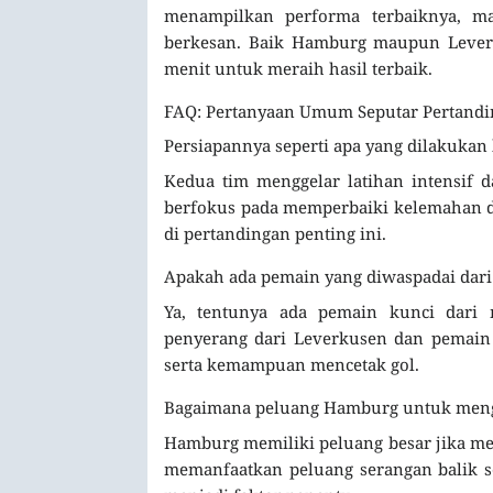
menampilkan performa terbaiknya, ma
berkesan. Baik Hamburg maupun Lever
menit untuk meraih hasil terbaik.
FAQ: Pertanyaan Umum Seputar Pertand
Persiapannya seperti apa yang dilakukan
Kedua tim menggelar latihan intensif d
berfokus pada memperbaiki kelemahan d
di pertandingan penting ini.
Apakah ada pemain yang diwaspadai dari
Ya, tentunya ada pemain kunci dari 
penyerang dari Leverkusen dan pemain 
serta kemampuan mencetak gol.
Bagaimana peluang Hamburg untuk meng
Hamburg memiliki peluang besar jika me
memanfaatkan peluang serangan balik se