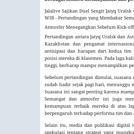
Jalalive Sajikan Duel Sengit Jaiyq Uralsk
WIB - Pertandingan yang Membakar Sema
Atmosfer Menegangkan Sebelum Kick-off
Pertandingan antara Jaiyq Uralsk dan As
Kazakhstan dan pengamat internasion
antisipasi dan harapan dari kedua ti
posisi mereka di klasemen. Pada laga ka
tinggi, berharap mampu menampilkan pe
Sebelum pertandingan dimulai, suasana 
sudah hadir sejak pagi hari, menunggu 
Suasana ini sangat penting karena mam
Semangat dan atmosfer ini juga me
kemampuan terbaik mereka di atas lap
berpengaruh terhadap performa tim dan 
Selain itu, media dan publikasi digita
spekulasi tentang strategi yang mungk