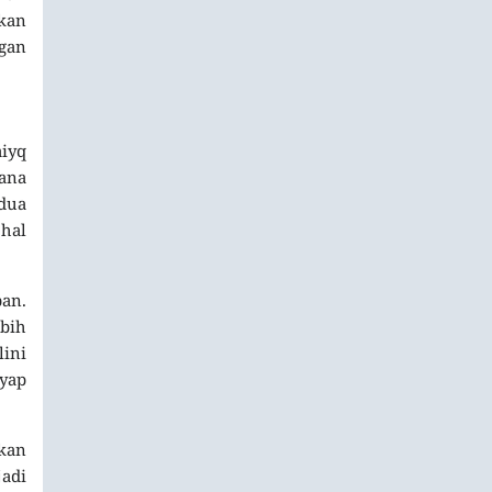
akan
ngan
aiyq
ana
dua
 hal
pan.
bih
lini
ayap
ikan
jadi