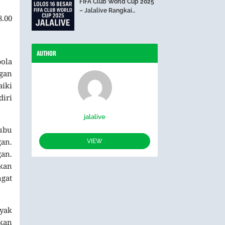
FIFA Club World Cup 2025
– Jalalive Rangkai
8.00
Perjalanan The Blues Hari
Ini
AUTHOR
bola
gan
iki
diri
jalalive
kubu
gan.
VIEW
gan.
kan
gat
nyak
kan