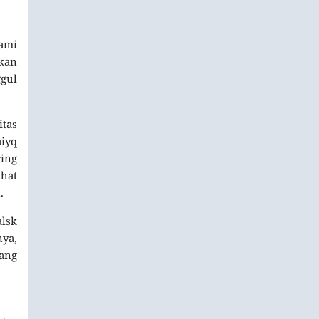
ami
kan
ggul
itas
aiyq
ring
hat
.
alsk
ya,
uang