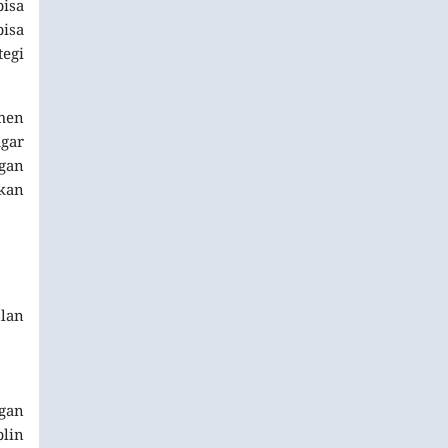
bisa
bisa
tegi
omen
agar
ngan
akan
lan
ngan
plin