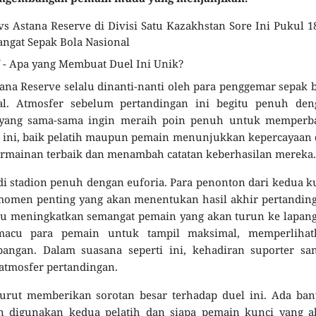
 vs Astana Reserve di Divisi Satu Kazakhstan Sore Ini Pukul 1
ngat Sepak Bola Nasional
 - Apa yang Membuat Duel Ini Unik?
tana Reserve selalu dinanti-nanti oleh para penggemar sepak 
al. Atmosfer sebelum pertandingan ini begitu penuh den
m yang sama-sama ingin meraih poin penuh untuk memperba
li ini, baik pelatih maupun pemain menunjukkan kepercayaan 
rmainan terbaik dan menambah catatan keberhasilan mereka.
di stadion penuh dengan euforia. Para penonton dari kedua 
momen penting yang akan menentukan hasil akhir pertandin
pu meningkatkan semangat pemain yang akan turun ke lapan
macu para pemain untuk tampil maksimal, memperlihat
angan. Dalam suasana seperti ini, kehadiran suporter san
atmosfer pertandingan.
l turut memberikan sorotan besar terhadap duel ini. Ada ba
in digunakan kedua pelatih dan siapa pemain kunci yang a