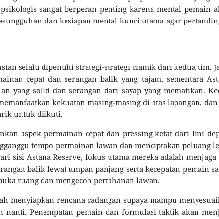
psikologis sangat berperan penting karena mental pemain 
 Kesungguhan dan kesiapan mental kunci utama agar pertandi
stan selalu dipenuhi strategi-strategi ciamik dari kedua tim. J
ainan cepat dan serangan balik yang tajam, sementara Ast
an yang solid dan serangan dari sayap yang mematikan. Ke
 memanfaatkan kekuatan masing-masing di atas lapangan, dan
ik untuk diikuti.
nkan aspek permainan cepat dan pressing ketat dari lini de
gganggu tempo permainan lawan dan menciptakan peluang le
ri sisi Astana Reserve, fokus utama mereka adalah menjaga 
erangan balik lewat umpan panjang serta kecepatan pemain s
mbuka ruang dan mengecoh pertahanan lawan.
 telah menyiapkan rencana cadangan supaya mampu menyesua
an nanti. Penempatan pemain dan formulasi taktik akan men