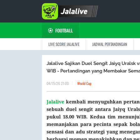
FOOTBALL
LIVE SCORE JALALIVE
JADWAL PERTANDINGAN
Jalalive Sajikan Duel Sengit Jaiyq Uralsk 
WIB - Pertandingan yang Membakar Sema
04/15/26 21:00
World Cup
Jalalive
kembali menyuguhkan pertandi
sebuah duel sengit antara Jaiyq Ura
pukul 18.00 WIB. Kedua tim menunj
memanjakan para pecinta sepak bola 
sensasi dan adu strategi yang menega
berbagai momen menakjubkan dan pe