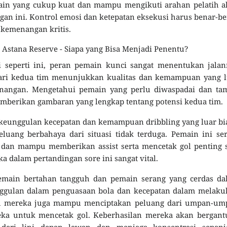
ain yang cukup kuat dan mampu mengikuti arahan pelatih a
gan ini. Kontrol emosi dan ketepatan eksekusi harus benar-b
 kemenangan kritis.
n Astana Reserve - Siapa yang Bisa Menjadi Penentu?
i seperti ini, peran pemain kunci sangat menentukan jala
dari kedua tim menunjukkan kualitas dan kemampuan yang l
enangan. Mengetahui pemain yang perlu diwaspadai dan tam
emberikan gambaran yang lengkap tentang potensi kedua tim.
 keunggulan kecepatan dan kemampuan dribbling yang luar bi
ang berbahaya dari situasi tidak terduga. Pemain ini ser
dan mampu memberikan assist serta mencetak gol penting s
a dalam pertandingan sore ini sangat vital.
 pemain bertahan tangguh dan pemain serang yang cerdas d
nggulan dalam penguasaan bola dan kecepatan dalam melaku
ah mereka juga mampu menciptakan peluang dari umpan-um
a untuk mencetak gol. Keberhasilan mereka akan bergant
ari lini depan lawan dan menjaga konsentrasi sepanj