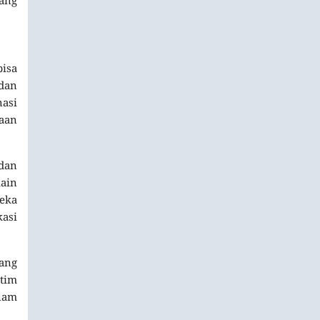
isa
dan
asi
aan
 dan
main
reka
kasi
uang
tim
lam