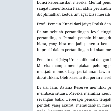
kunci keberhasilan mereka. Mental pem
sangat menentukan hasil akhir pertandin
dioptimalkan kedua tim agar bisa meraih
Profil Pemain Kunci dari Jaiyq Uralsk da
Dalam sebuah pertandingan level tingg
pertandingan. Pemain-pemain bintang 
biasa, yang bisa menjadi penentu kem
impresif dalam pertandingan ini akan m
Pemain dari Jaiyq Uralsk dikenal dengan
Mereka mampu menciptakan peluang-pelu
menjadi momok bagi pertahanan lawan 
dibutuhkan. Oleh karena itu, peran merek
Di sisi lain, Astana Reserve memiliki
membaca situasi. Mereka memiliki keu
serangan balik. Beberapa pemain teng
pendek yang akurat, memudahkan merek
pada kemampuan mengatasi tekanan d