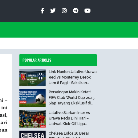
POPULAR ARTICLES
Link Nonton Jalalive Urawa
Red vs Monterrey Besok
Jam 8 Pagi - Saksikan
Pertandingan Seru Ini!
Persaingan Makin Ketat!
FIFA Club World Cup 2025
i –
Siap Tayang Eksklusif di
ini
Jalalive
Jalalive Siarkan Inter vs
si,
Urawa Reds Dini Hari –
ari
Jadwal Kick-Off Liga
pan
Internasional
Chelsea Lolos 16 Besar