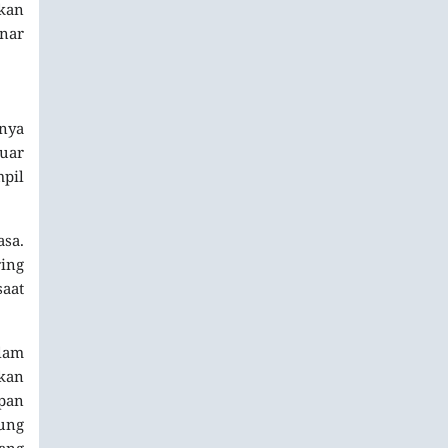
kan
enar
nnya
uar
pil
asa.
ing
aat
alam
kan
pan
ung
ang