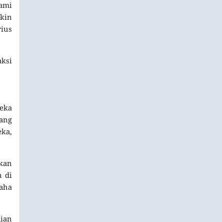
lami
kin
rius
ksi
eka
ang
ka,
kan
 di
saha
aian