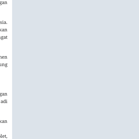
ngan
ia.
akan
ngat
men
ung
ngan
jadi
rkan
let,