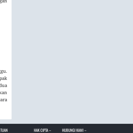
gan
ggu.
epak
edua
akan
cara
NTUAN
HAK CIPTA –
HUBUNGI KAMI –