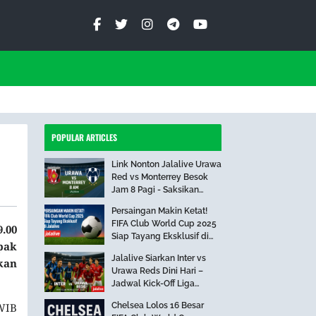
POPULAR ARTICLES
Link Nonton Jalalive Urawa
Red vs Monterrey Besok
Jam 8 Pagi - Saksikan
Pertandingan Seru Ini!
Persaingan Makin Ketat!
FIFA Club World Cup 2025
.00
Siap Tayang Eksklusif di
pak
Jalalive
Jalalive Siarkan Inter vs
kan
Urawa Reds Dini Hari –
Jadwal Kick-Off Liga
Internasional
Chelsea Lolos 16 Besar
 WIB