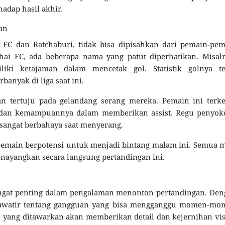
adap hasil akhir.
an
i FC dan Ratchaburi, tidak bisa dipisahkan dari pemain-pe
hai FC, ada beberapa nama yang patut diperhatikan. Misal
ki ketajaman dalam mencetak gol. Statistik golnya te
banyak di liga saat ini.
an tertuju pada gelandang serang mereka. Pemain ini terk
a dan kemampuannya dalam memberikan assist. Regu penyok
 sangat berbahaya saat menyerang.
emain berpotensi untuk menjadi bintang malam ini. Semua 
enayangkan secara langsung pertandingan ini.
angat penting dalam pengalaman menonton pertandingan. De
 khawatir tentang gangguan yang bisa mengganggu momen-mo
D yang ditawarkan akan memberikan detail dan kejernihan vi