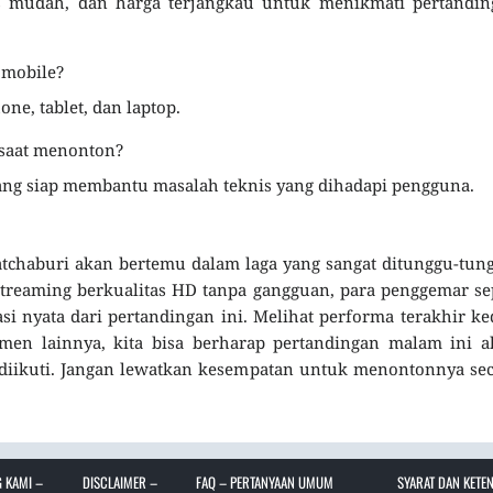
es mudah, dan harga terjangkau untuk menikmati pertandin
 mobile?
one, tablet, dan laptop.
 saat menonton?
yang siap membantu masalah teknis yang dihadapi pengguna.
tchaburi akan bertemu dalam laga yang sangat ditunggu-tun
streaming berkualitas HD tanpa gangguan, para penggemar s
si nyata dari pertandingan ini. Melihat performa terakhir k
emen lainnya, kita bisa berharap pertandingan malam ini 
diikuti. Jangan lewatkan kesempatan untuk menontonnya se
 KAMI –
DISCLAIMER –
FAQ – PERTANYAAN UMUM
SYARAT DAN KETE