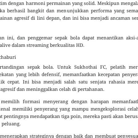
atu tim dengan harmoni permainan yang solid. Meskipun menga
ka berhasil bangkit dan menunjukkan performa yang sema
inan agresif di lini depan, dan ini bisa menjadi ancaman se
an ini, dan penggemar sepak bola dapat menantikan aksi-a
alive dalam streaming berkualitas HD.
chaburi
ertandingan sepak bola. Untuk Sukhothai FC, pelatih mer
katan yang lebih defensif, memanfaatkan kecepatan penyer
 cepat. Ini bisa menjadi salah satu senjata rahasia mere
 agresif dan meninggalkan celah di pertahanan.
n memilih formasi menyerang dengan harapan memanfaat
kenal memiliki penyerang yang mampu mengeksplorasi celah
t pentingnya mendapatkan tiga poin, mereka pasti akan beru
 peluang.
a menerapkan strateginya dengan baik dan membuat penyesu