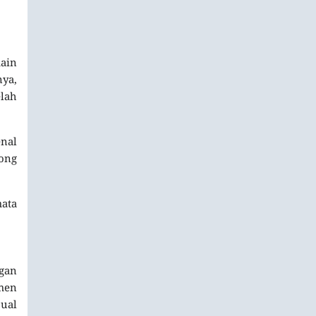
main
nya,
lah
enal
ong
mata
ngan
men
sual