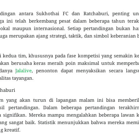
ndingan antara Sukhothai FC dan Ratchaburi, penting un
a ini telah berkembang pesat dalam beberapa tahun terakh
okal maupun internasional. Setiap pertandingan bukan ha
juga merupakan ajang strategi, taktik, dan simbol keberanian 
gi kedua tim, khususnya pada fase kompetisi yang semakin ke
akan berusaha keras meraih poin maksimal untuk memperba
adanya
Jalalive
, penonton dapat menyaksikan secara langs
litas tayangan.
chaburi
im yang akan turun di lapangan malam ini bisa memberi
l pertandingan. Dalam beberapa pertandingan terakhirn
 signifikan. Mereka mampu mengalahkan beberapa lawan k
ng sangat baik. Statistik menunjukkan bahwa mereka memil
g kreatif.