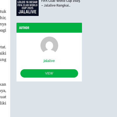
FIFA Club World Cup 2025
– Jalalive Rangkai
Perjalanan The Blues Hari
tuk
Ini
ir,
nya
AUTHOR
bagi
tat.
iki
ung
jalalive
VIEW
kan
ya,
uat
iki