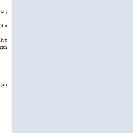
at,
edia
live
ngan
ngan