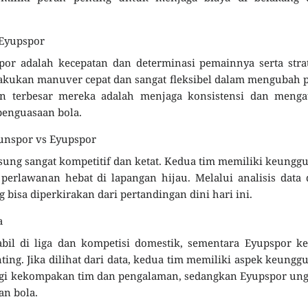
 Eyupspor
or adalah kecepatan dan determinasi pemainnya serta stra
kukan manuver cepat dan sangat fleksibel dalam mengubah 
n terbesar mereka adalah menjaga konsistensi dan mengat
penguasaan bola.
sunspor vs Eyupspor
gsung sangat kompetitif dan ketat. Kedua tim memiliki keungg
rlawanan hebat di lapangan hijau. Melalui analisis data 
g bisa diperkirakan dari pertandingan dini hari ini.
a
il di liga dan kompetisi domestik, sementara Eyupspor ke
ing. Jika dilihat dari data, kedua tim memiliki aspek keungg
 segi kekompakan tim dan pengalaman, sedangkan Eyupspor un
an bola.