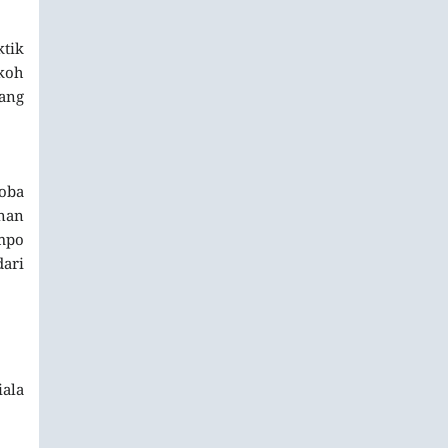
ktik
okoh
yang
oba
nan
mpo
dari
iala