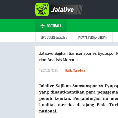
FOOTBALL
LIVE SCORE JALALIVE
JADWAL PERTANDINGAN
Jalalive Sajikan Samsunspor vs Eyupspor P
dan Analisis Menarik
12/24/25 05:00
Berita Sepakbola
Jalalive Sajikan Samsunspor vs Eyupsp
yang dinanti-nantikan para penggema
penuh kejutan. Pertandingan ini m
kualitas mereka di ajang Piala T
nasional.