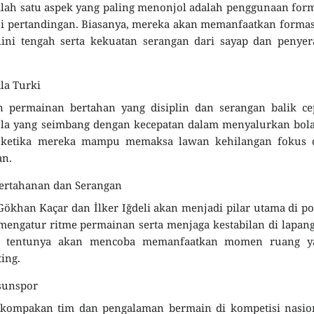
alah satu aspek yang paling menonjol adalah penggunaan for
uasi pertandingan. Biasanya, mereka akan memanfaatkan formas
lini tengah serta kekuatan serangan dari sayap dan penye
la Turki
 permainan bertahan yang disiplin dan serangan balik cep
ola yang seimbang dengan kecepatan dalam menyalurkan bol
ktif ketika mereka mampu memaksa lawan kehilangan fokus 
an.
ertahanan dan Serangan
Gökhan Kaçar dan İlker Iğdeli akan menjadi pilar utama di po
engatur ritme permainan serta menjaga kestabilan di lapan
eka tentunya akan mencoba memanfaatkan momen ruang y
ing.
sunspor
kompakan tim dan pengalaman bermain di kompetisi nasion