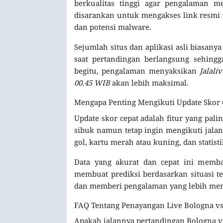
berkualitas tinggi agar pengalaman m
disarankan untuk mengakses link resmi 
dan potensi malware.
Sejumlah situs dan aplikasi asli biasan
saat pertandingan berlangsung sehing
begitu, pengalaman menyaksikan
Jalali
00.45 WIB
akan lebih maksimal.
Mengapa Penting Mengikuti Update Skor 
Update skor cepat adalah fitur yang pali
sibuk namun tetap ingin mengikuti jalann
gol, kartu merah atau kuning, dan statis
Data yang akurat dan cepat ini memba
membuat prediksi berdasarkan situasi te
dan memberi pengalaman yang lebih mend
FAQ Tentang Penayangan Live Bologna vs 
Apakah jalannya pertandingan Bologna vs 