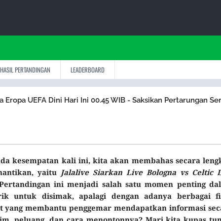
HASIL PERTANDINGAN
LEADERBOARD
ga Eropa UEFA Dini Hari Ini 00.45 WIB - Saksikan Pertarungan Se
ada kesempatan kali ini, kita akan membahas secara leng
nantikan, yaitu
Jalalive Siarkan Live Bologna vs Celtic 
 Pertandingan ini menjadi salah satu momen penting da
k untuk disimak, apalagi dengan adanya berbagai fi
pat yang membantu penggemar mendapatkan informasi sec
 tim, peluang, dan cara menontonnya? Mari kita kupas tun