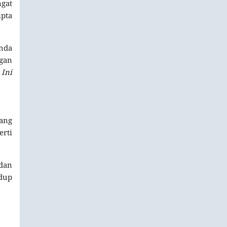
gat
ipta
Anda
gan
 Ini
dang
erti
dan
idup