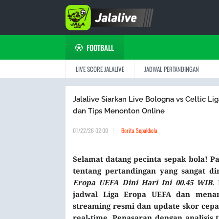
FOOTBALL
LIVE SCORE JALALIVE
JADWAL PERTANDINGAN
Jalalive Siarkan Live Bologna vs Celtic Li
dan Tips Menonton Online
01/22/26 02:00
Berita Sepakbola
Selamat datang pecinta sepak bola! P
tentang pertandingan yang sangat di
Eropa UEFA Dini Hari Ini 00.45 WIB
.
jadwal Liga Eropa UEFA dan menari
streaming resmi dan update skor ce
real-time. Penasaran dengan analisis