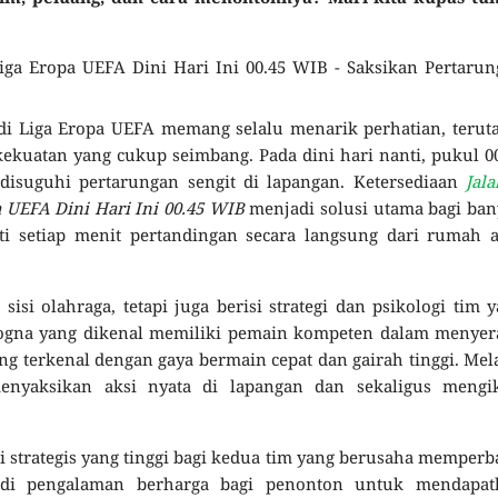
 Liga Eropa UEFA Dini Hari Ini 00.45 WIB - Saksikan Pertaru
 di Liga Eropa UEFA memang selalu menarik perhatian, teru
ekuatan yang cukup seimbang. Pada dini hari nanti, pukul 0
isuguhi pertarungan sengit di lapangan. Ketersediaan
Jala
a UEFA Dini Hari Ini 00.45 WIB
menjadi solusi utama bagi ba
ti setiap menit pertandingan secara langsung dari rumah 
sisi olahraga, tetapi juga berisi strategi dan psikologi tim 
logna yang dikenal memiliki pemain kompeten dalam menyer
ng terkenal dengan gaya bermain cepat dan gairah tinggi. Mel
enyaksikan aksi nyata di lapangan dan sekaligus mengik
ai strategis yang tinggi bagi kedua tim yang berusaha memperb
jadi pengalaman berharga bagi penonton untuk mendapat