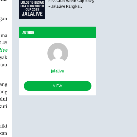
FIFA Club World Cup 2025
– Jalalive Rangkai
Perjalanan The Blues Hari
Ini
ngan
AUTHOR
tama
0.45
live
nyak
atau
jalalive
yang
VIEW
ang
alui
uti
aiki
kan