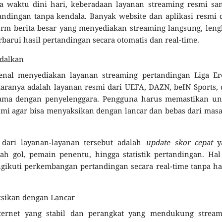
a waktu dini hari, keberadaan layanan streaming resmi sa
ndingan tanpa kendala. Banyak website dan aplikasi resmi 
form berita besar yang menyediakan streaming langsung, len
barui hasil pertandingan secara otomatis dan real-time.
ndalkan
enal menyediakan layanan streaming pertandingan Liga Er
taranya adalah layanan resmi dari UEFA, DAZN, beIN Sports,
 sama dengan penyelenggara. Pengguna harus memastikan un
smi agar bisa menyaksikan dengan lancar dan bebas dari mas
g dari layanan-layanan tersebut adalah
update skor cepat
y
h gol, pemain penentu, hingga statistik pertandingan. Hal
kuti perkembangan pertandingan secara real-time tanpa ha
ksikan dengan Lancar
ternet yang stabil dan perangkat yang mendukung stream