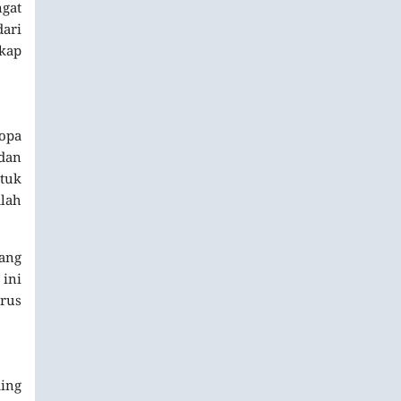
ngat
dari
gkap
opa
 dan
tuk
alah
ang
 ini
rus
ing