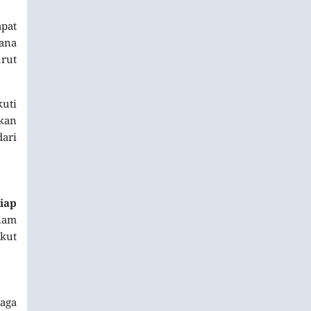
pat
sana
rut
kuti
akan
dari
siap
alam
ikut
jaga