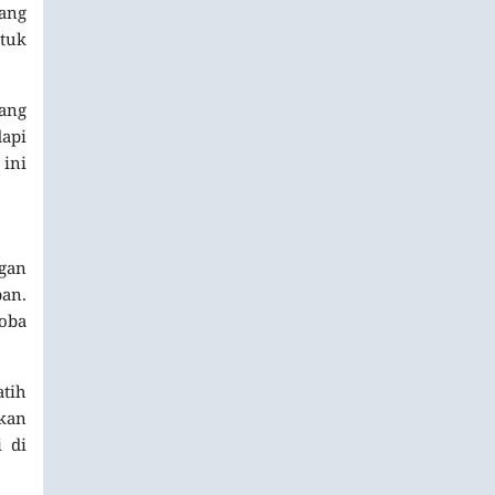
yang
tuk
kang
dapi
 ini
gan
an.
oba
atih
kan
 di