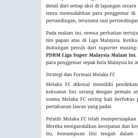
detail dari setiap aksi di lapangan secar
tentu memudahkan para penggemar di s
pertandingan, terutama saat pertandingan
Pada malam ini, semua perhatian tertuj
tim papan atas di Liga Malaysia. Keti
dukungan penuh dari suporter masing
PDRM Liga Super Malaysia Malam Ini
,
para penggemar sepak bola Malaysia ke 
Strategi dan Formasi Melaka FC
Melaka FC dikenal memiliki pendekat
kekuatan lini serang dengan pemain an
utama Melaka FC sering kali berfokus p
pertahanan lawan yang padat.
Pelatih Melaka FC telah mempersiapkan 
Mereka mengandalkan kecepatan dan krea
itu, kemampuan lini tengah dalam m