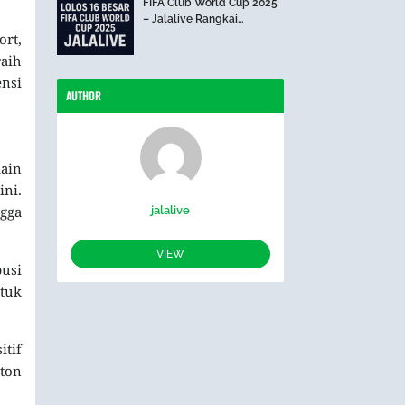
FIFA Club World Cup 2025
– Jalalive Rangkai
Perjalanan The Blues Hari
ort,
Ini
raih
nsi
AUTHOR
ain
ni.
gga
jalalive
VIEW
usi
ntuk
itif
nton