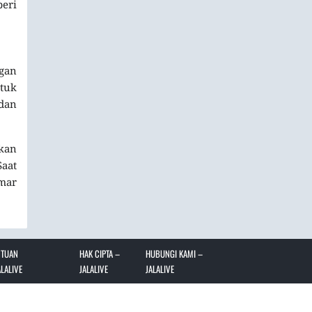
eri
ngan
ntuk
dan
kan
aat
mar
NTUAN
HAK CIPTA –
HUBUNGI KAMI –
LALIVE
JALALIVE
JALALIVE