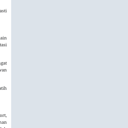
asti
ain
tasi
ngat
awan
atih
rt,
nan