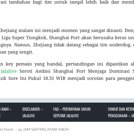
asi tambahan bagi tim untuk tampil lebih baik dan memb
Zhejiang malam ini menjadi momen yang sangat dinanti. De
 Liga Super Tiongkok, Shanghai Port akan berusaha keras u
nya. Namun, Zhejiang tidak datang sebagai tim underdog, 
an yang sengit.
an key pemain yang handal, pertandingan ini dipastikan a
.
Jalalive
Soroti Ambisi Shanghai Port Menjaga Dominasi S
kok Sore Ini Pukul 18.35 WIB menjadi sorotan para pengge
 KAMI –
DISCLAIMER –
FAQ – PERTANYAAN UMUM
SYARAT DAN KETE
E
JALALIVE
SEPUTAR JALALIVE
PENGGUNAAN – JA
ss hours ：24 JAM SIAP MELAYANI ANDA!