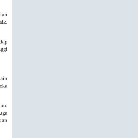
inan
ik,
dap
ggi
ain
eka
an.
juga
uan