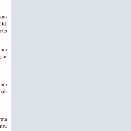
kan
id.
rus
alam
agar
lam
bah
rma
entu