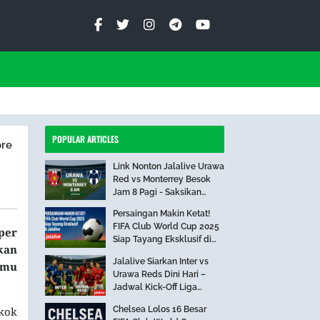
POPULAR ARTICLES
ore
Link Nonton Jalalive Urawa
Red vs Monterrey Besok
Jam 8 Pagi - Saksikan
Pertandingan Seru Ini!
Persaingan Makin Ketat!
FIFA Club World Cup 2025
per
Siap Tayang Eksklusif di
kan
Jalalive
Jalalive Siarkan Inter vs
amu
Urawa Reds Dini Hari –
Jadwal Kick-Off Liga
Internasional
Chelsea Lolos 16 Besar
gkok