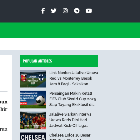
POPULAR ARTICLES
Link Nonton Jalalive Urawa
Red vs Monterrey Besok
Jam 8 Pagi - Saksikan
Pertandingan Seru Ini!
Persaingan Makin Ketat!
FIFA Club World Cup 2025
pun
Siap Tayang Eksklusif di
hir
Jalalive
Jalalive Siarkan Inter vs
Urawa Reds Dini Hari –
Jadwal Kick-Off Liga
aran
Internasional
Chelsea Lolos 16 Besar