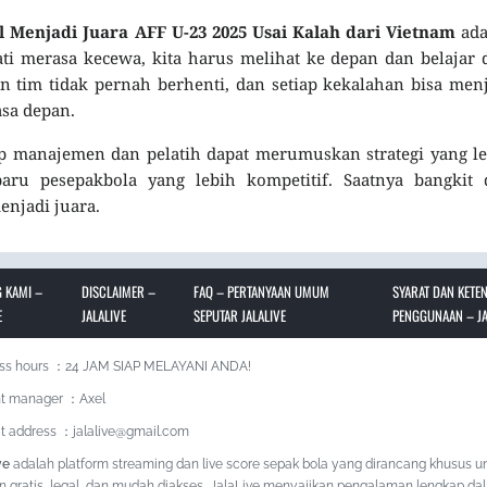
l Menjadi Juara AFF U-23 2025 Usai Kalah dari Vietnam
ada
ti merasa kecewa, kita harus melihat ke depan dan belajar 
 tim tidak pernah berhenti, dan setiap kekalahan bisa men
sa depan.
p manajemen dan pelatih dapat merumuskan strategi yang l
ru pesepakbola yang lebih kompetitif. Saatnya bangkit 
njadi juara.
 KAMI –
DISCLAIMER –
FAQ – PERTANYAAN UMUM
SYARAT DAN KETE
E
JALALIVE
SEPUTAR JALALIVE
PENGGUNAAN – JA
ss hours ：24 JAM SIAP MELAYANI ANDA!
t manager ：Axel
t address ：jalalive@gmail.com
ve
adalah platform streaming dan live score sepak bola yang dirancang khusus u
n gratis, legal, dan mudah diakses, JalaLive menyajikan pengalaman lengkap da