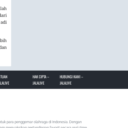
lah
dari
jadi
ebih
dan
NTUAN
HAK CIPTA –
HUBUNGI KAMI –
LALIVE
JALALIVE
JALALIVE
ntuk para penggemar olahraga di Indonesia. Dengan
lam menyaksikan pertandingan favorit secara real-time