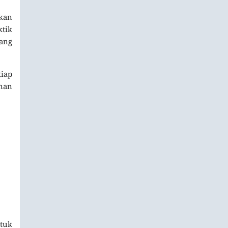
kan
tik
yang
tiap
nan
ntuk