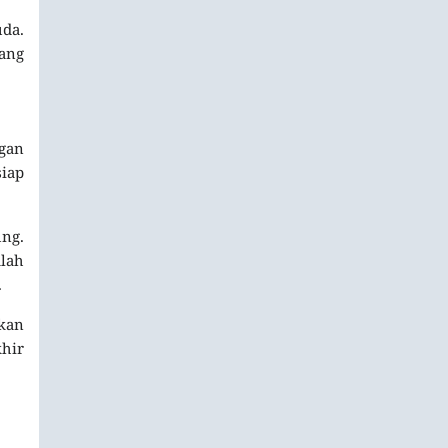
da.
ang
gan
siap
ung.
alah
.
kan
khir