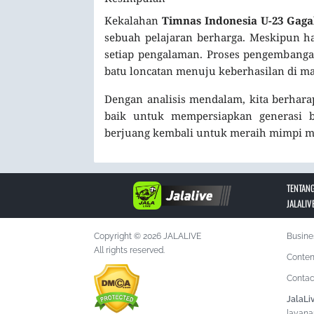
Kekalahan
Timnas Indonesia U-23 Gaga
sebuah pelajaran berharga. Meskipun ha
setiap pengalaman. Proses pengembangan
batu loncatan menuju keberhasilan di ma
Dengan analisis mendalam, kita berhara
baik untuk mempersiapkan generasi ba
berjuang kembali untuk meraih mimpi me
TENTANG
JALALIV
Copyright © 2026 JALALIVE
Busine
All rights reserved.
Conten
Contac
JalaLi
layana