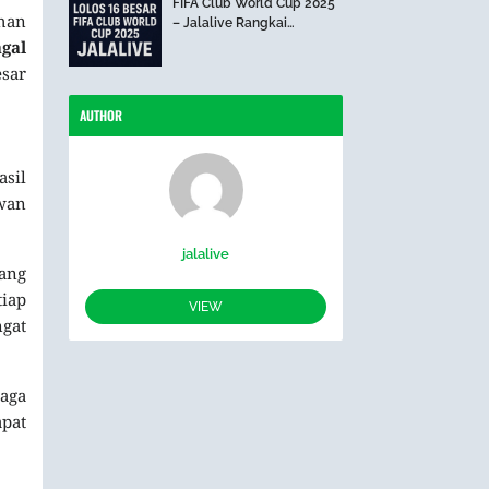
FIFA Club World Cup 2025
ahan
– Jalalive Rangkai
Perjalanan The Blues Hari
gal
Ini
esar
AUTHOR
sil
wan
jalalive
ang
tiap
VIEW
ngat
laga
apat