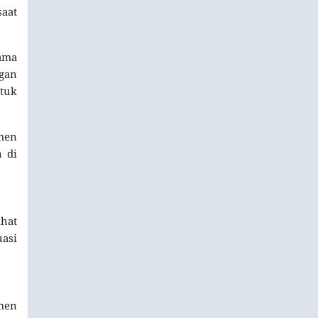
saat
sama
gan
tuk
men
n di
ihat
uasi
men