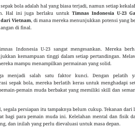
sepak bola adalah hal yang biasa terjadi, namun setiap kekal
m. Hal ini juga berlaku untuk
Timnas Indonesia U-23 Ga
h dari Vietnam
, di mana mereka menunjukkan potensi yang b
angan di final.
Timnas Indonesia U-23 sangat mengesankan. Mereka berha
njukkan kemampuan tinggi dalam setiap pertandingan. Mela
l, mereka mampu menampilkan permainan yang solid.
a menjadi salah satu faktor kunci. Dengan pelatih y
si sepak bola, mereka berlatih keras untuk menghadapi se
i pemain-pemain muda berbakat yang memiliki skill dan sema
, segala persiapan itu tampaknya belum cukup. Tekanan dari 
at bagi para pemain muda ini. Kelelahan mental dan fisik d
ung, dan inilah yang perlu dievaluasi untuk masa depan.