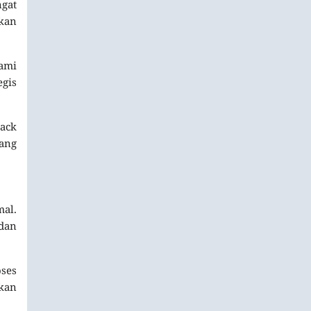
gat
ukan
ami
egis
ack
yang
al.
 dan
oses
kan