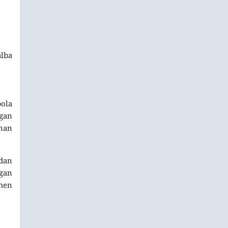
alba
bola
gan
anan
dan
gan
men