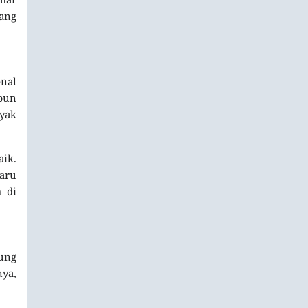
yang
enal
pun
yak
aik.
baru
 di
sung
ya,