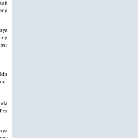
ntuk
ang
anya
ing
asr
gkin
ka.
muda
 Pro
nya
mar