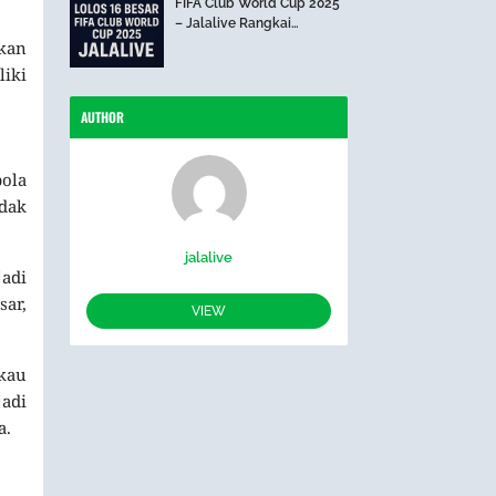
FIFA Club World Cup 2025
– Jalalive Rangkai
Perjalanan The Blues Hari
akan
Ini
liki
AUTHOR
bola
idak
jalalive
jadi
ar,
VIEW
kau
adi
a.