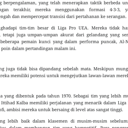
yang berpengalaman, yang telah menerapkan taktik berbeda u
ngan terakhir, mereka menggunakan formasi 4-3-3, y
gah dan mempercepat transisi dari pertahanan ke serangan.
menghadapi tim-tim besar di Liga Pro UEA. Mereka tidak h
 tetapi juga umpan-umpan akurat dari gelandang yang ser
beberapa pemain kunci yang dalam performa puncak, Al-N
poin dalam pertandingan malam ini.
 yang juga tidak bisa dipandang sebelah mata. Meskipun mun
ereka memiliki potensi untuk mengejutkan lawan-lawan mere
a yang dibentuk pada tahun 1970. Sebagai tim yang lebih 
 Ittihad Kalba memiliki perjalanan yang menarik dalam Liga
i, ambisi mereka untuk bersaing di level atas sangat tinggi.
yang lebih baik dalam klasemen di musim-musim sebelum
rius dalam membangun tim yang kompetitif. Para pengge