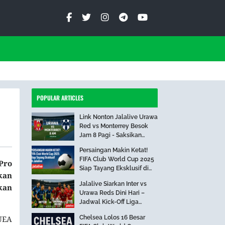
POPULAR ARTICLES
Link Nonton Jalalive Urawa
Red vs Monterrey Besok
Jam 8 Pagi - Saksikan
Pertandingan Seru Ini!
Persaingan Makin Ketat!
FIFA Club World Cup 2025
 Pro
Siap Tayang Eksklusif di
kan
Jalalive
Jalalive Siarkan Inter vs
kan
Urawa Reds Dini Hari –
Jadwal Kick-Off Liga
Internasional
Chelsea Lolos 16 Besar
 UEA