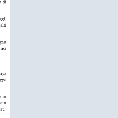
m di
ggi,
alti
ngan
nci
nya
ngga
akan
ain
at.