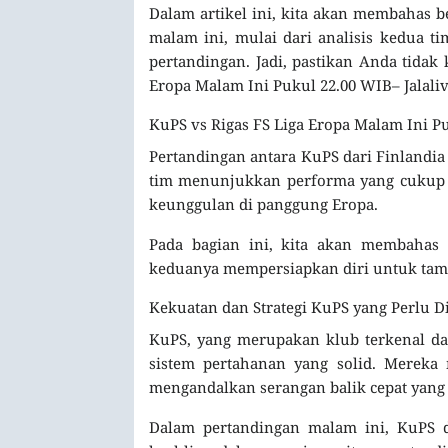
Dalam artikel ini, kita akan membahas 
malam ini, mulai dari analisis kedua ti
pertandingan. Jadi, pastikan Anda tidak
Eropa Malam Ini Pukul 22.00 WIB– Jalaliv
KuPS vs Rigas FS Liga Eropa Malam Ini Pu
Pertandingan antara KuPS dari Finlandia
tim menunjukkan performa yang cukup 
keunggulan di panggung Eropa.
Pada bagian ini, kita akan membahas
keduanya mempersiapkan diri untuk tamp
Kekuatan dan Strategi KuPS yang Perlu D
KuPS, yang merupakan klub terkenal dar
sistem pertahanan yang solid. Mereka m
mengandalkan serangan balik cepat yan
Dalam pertandingan malam ini, KuPS 