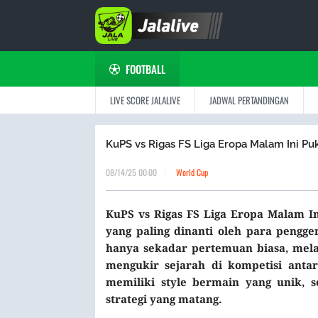
FOOTBALL
LIVE SCORE JALALIVE
JADWAL PERTANDINGAN
KuPS vs Rigas FS Liga Eropa Malam Ini Puk
08/14/25 00:00
World Cup
KuPS vs Rigas FS Liga Eropa Malam In
yang paling dinanti oleh para pengge
hanya sekadar pertemuan biasa, mela
mengukir sejarah di kompetisi anta
memiliki style bermain yang unik, 
strategi yang matang.