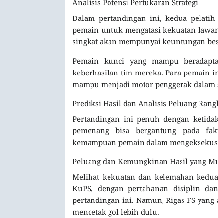
Analisis Potensi Pertukaran Strategi
Dalam pertandingan ini, kedua pelatih
pemain untuk mengatasi kekuatan lawan.
singkat akan mempunyai keuntungan bes
Pemain kunci yang mampu beradaptas
keberhasilan tim mereka. Para pemain in
mampu menjadi motor penggerak dalam 
Prediksi Hasil dan Analisis Peluang Rang
Pertandingan ini penuh dengan ketida
pemenang bisa bergantung pada fakt
kemampuan pemain dalam mengeksekusi s
Peluang dan Kemungkinan Hasil yang Mu
Melihat kekuatan dan kelemahan kedua t
KuPS, dengan pertahanan disiplin dan
pertandingan ini. Namun, Rigas FS yang
mencetak gol lebih dulu.