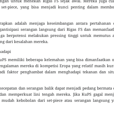
ingan untuk menekan Rigas FS sejak awal. Mereka juga cu
 set-piece, yang bisa menjadi kunci penting dalam membo
erapkan adalah menjaga keseimbangan antara pertahanan 
antisipasi serangan langsung dari Rigas FS dan memanfaat
uga berpotensi melakukan pressing tinggi untuk memutus a
ng dari kesalahan mereka.
hadapi
uPS memiliki beberapa kelemahan yang bisa dimanfaatkan o
pengalaman mereka di kompetisi Eropa yang relatif masih ku
jadi faktor penghambat dalam menghadapi tekanan dan situ
 kecepatan dan serangan balik dapat menjadi pedang bermata
an memperkuat lini tengah mereka. Jika KuPS gagal menj
a mudah kebobolan dari set-piece atau serangan langsung 