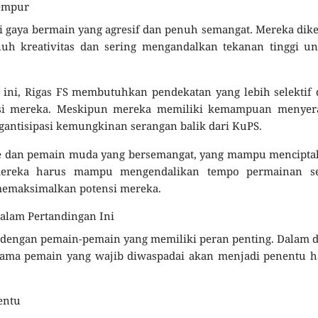
Tempur
iki gaya bermain yang agresif dan penuh semangat. Mereka dik
h kreativitas dan sering mengandalkan tekanan tinggi un
ni, Rigas FS membutuhkan pendekatan yang lebih selektif 
asi mereka. Meskipun mereka memiliki kemampuan menyer
gantisipasi kemungkinan serangan balik dari KuPS.
ce dan pemain muda yang bersemangat, yang mampu mencipta
, mereka harus mampu mengendalikan tempo permainan se
memaksimalkan potensi mereka.
alam Pertandingan Ini
i dengan pemain-pemain yang memiliki peran penting. Dalam 
nama pemain yang wajib diwaspadai akan menjadi penentu h
entu