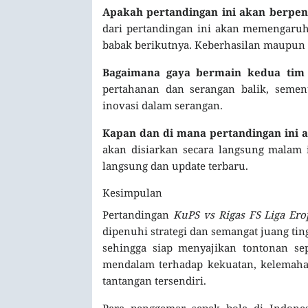
Apakah pertandingan ini akan berpen
dari pertandingan ini akan memengaruh
babak berikutnya. Keberhasilan maupun
Bagaimana gaya bermain kedua tim 
pertahanan dan serangan balik, semen
inovasi dalam serangan.
Kapan dan di mana pertandingan ini a
akan disiarkan secara langsung malam
langsung dan update terbaru.
Kesimpulan
Pertandingan
KuPS vs Rigas FS Liga Ero
dipenuhi strategi dan semangat juang ti
sehingga siap menyajikan tontonan se
mendalam terhadap kekuatan, kelemahan
tantangan tersendiri.
Para penggemar sepak bola di Indones