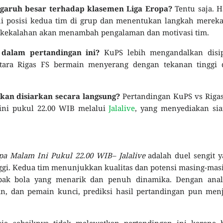
garuh besar terhadap klasemen Liga Eropa?
Tentu saja. H
i posisi kedua tim di grup dan menentukan langkah mereka
 kekalahan akan menambah pengalaman dan motivasi tim.
dalam pertandingan ini?
KuPS lebih mengandalkan disip
tara Rigas FS bermain menyerang dengan tekanan tinggi 
kan disiarkan secara langsung?
Pertandingan KuPS vs Riga
 ini pukul 22.00 WIB melalui
Jalalive
, yang menyediakan sia
pa Malam Ini Pukul 22.00 WIB– Jalalive
adalah duel sengit 
nggi. Kedua tim menunjukkan kualitas dan potensi masing-mas
pak bola yang menarik dan penuh dinamika. Dengan anali
, dan pemain kunci, prediksi hasil pertandingan pun menj
ia sebaiknya tidak melewatkan pertandingan ini karena b