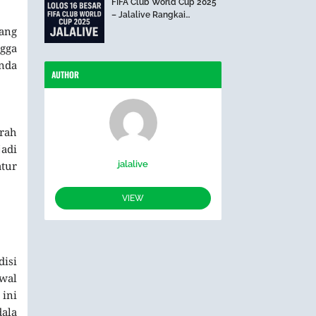
FIFA Club World Cup 2025
– Jalalive Rangkai
Perjalanan The Blues Hari
yang
Ini
ngga
nda
AUTHOR
arah
adi
jalalive
atur
VIEW
disi
dwal
ini
dala