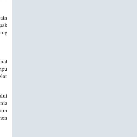
ain
epak
sung
nal
mpu
lar
lui
unia
pun
men