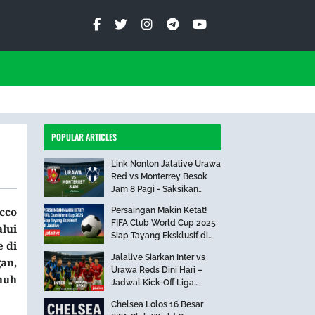
POPULAR ARTICLES
Link Nonton Jalalive Urawa
Red vs Monterrey Besok
Jam 8 Pagi - Saksikan
Pertandingan Seru Ini!
cco
Persaingan Makin Ketat!
FIFA Club World Cup 2025
lui
Siap Tayang Eksklusif di
e di
Jalalive
Jalalive Siarkan Inter vs
an,
Urawa Reds Dini Hari –
nuh
Jadwal Kick-Off Liga
Internasional
Chelsea Lolos 16 Besar