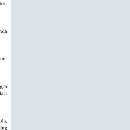
aktu
nda
akan
gga
ari
ola,
ing