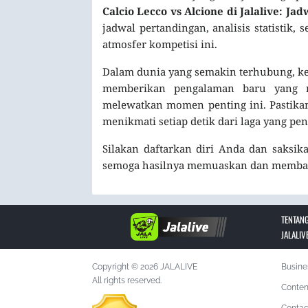
Calcio Lecco vs Alcione di Jalalive: J
jadwal pertandingan, analisis statistik
atmosfer kompetisi ini.
Dalam dunia yang semakin terhubung, k
memberikan pengalaman baru yang m
melewatkan momen penting ini. Pastika
menikmati setiap detik dari laga yang pe
Silakan daftarkan diri Anda dan saksik
semoga hasilnya memuaskan dan membawa
TENTANG
JALALIV
Copyright © 2026 JALALIVE
Busine
All rights reserved.
Conten
Contac