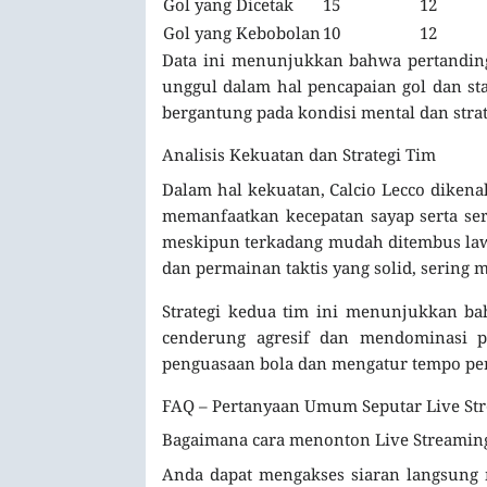
Gol yang Dicetak
15
12
Gol yang Kebobolan
10
12
Data ini menunjukkan bahwa pertanding
unggul dalam hal pencapaian gol dan sta
bergantung pada kondisi mental dan strat
Analisis Kekuatan dan Strategi Tim
Dalam hal kekuatan, Calcio Lecco diken
memanfaatkan kecepatan sayap serta ser
meskipun terkadang mudah ditembus lawan
dan permainan taktis yang solid, sering
Strategi kedua tim ini menunjukkan ba
cenderung agresif dan mendominasi pe
penguasaan bola dan mengatur tempo pe
FAQ – Pertanyaan Umum Seputar Live Strea
Bagaimana cara menonton Live Streaming C
Anda dapat mengakses siaran langsung m