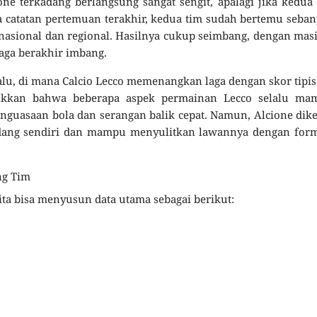
ne terkadang berlangsung sangat sengit, apalagi jika kedua
a catatan pertemuan terakhir, kedua tim sudah bertemu seba
t nasional dan regional. Hasilnya cukup seimbang, dengan mas
aga berakhir imbang.
alu, di mana Calcio Lecco memenangkan laga dengan skor tipis
jukkan bahwa beberapa aspek permainan Lecco selalu ma
nguasaan bola dan serangan balik cepat. Namun, Alcione dik
ndang sendiri dan mampu menyulitkan lawannya dengan form
ng Tim
kita bisa menyusun data utama sebagai berikut: