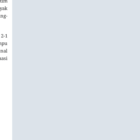
 tim
nyak
ing-
 2-1
mpu
enal
asi