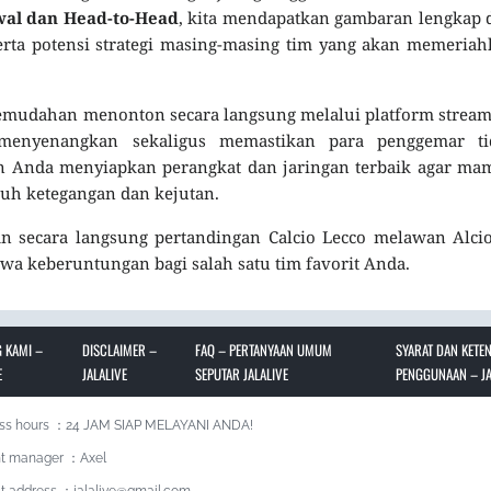
adwal dan Head-to-Head
, kita mendapatkan gambaran lengkap 
, serta potensi strategi masing-masing tim yang akan memeria
emudahan menonton secara langsung melalui platform strea
enyenangkan sekaligus memastikan para penggemar ti
n Anda menyiapkan perangkat dan jaringan terbaik agar ma
nuh ketegangan dan kejutan.
an secara langsung pertandingan Calcio Lecco melawan Alci
 keberuntungan bagi salah satu tim favorit Anda.
 KAMI –
DISCLAIMER –
FAQ – PERTANYAAN UMUM
SYARAT DAN KETE
E
JALALIVE
SEPUTAR JALALIVE
PENGGUNAAN – JA
ss hours ：24 JAM SIAP MELAYANI ANDA!
t manager ：Axel
t address ：jalalive@gmail.com