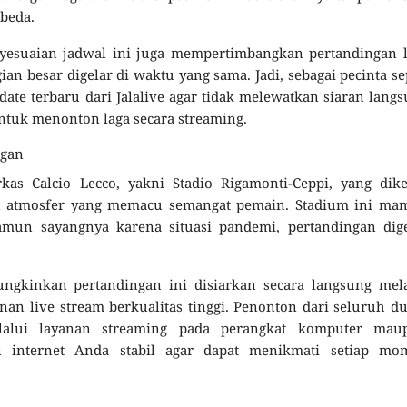
beda.
yesuaian jadwal ini juga mempertimbangkan pertandingan l
ian besar digelar di waktu yang sama. Jadi, sebagai pecinta s
ate terbaru dari Jalalive agar tidak melewatkan siaran lang
ntuk menonton laga secara streaming.
ngan
as Calcio Lecco, yakni Stadio Rigamonti-Ceppi, yang dike
n atmosfer yang memacu semangat pemain. Stadium ini ma
un sayangnya karena situasi pandemi, pertandingan dige
gkinkan pertandingan ini disiarkan secara langsung mela
nan live stream berkualitas tinggi. Penonton dari seluruh d
lalui layanan streaming pada perangkat komputer mau
n internet Anda stabil agar dapat menikmati setiap mo