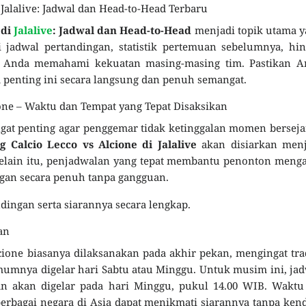
 Jalalive: Jadwal dan Head-to-Head Terbaru
 di
Jalalive
: Jadwal dan Head-to-Head
menjadi topik utama 
i jadwal pertandingan, statistik pertemuan sebelumnya, hi
tu Anda memahami kekuatan masing-masing tim. Pastikan A
 penting ini secara langsung dan penuh semangat.
ione – Waktu dan Tempat yang Tepat Disaksikan
at penting agar penggemar tidak ketinggalan momen bersej
g Calcio Lecco vs Alcione di Jalalive
akan disiarkan menj
Selain itu, penjadwalan yang tepat membantu penonton meng
gan secara penuh tanpa gangguan.
ndingan serta siarannya secara lengkap.
an
cione biasanya dilaksanakan pada akhir pekan, mengingat tra
umumnya digelar hari Sabtu atau Minggu. Untuk musim ini, ja
 akan digelar pada hari Minggu, pukul 14.00 WIB. Waktu 
berbagai negara di Asia dapat menikmati siarannya tanpa ken