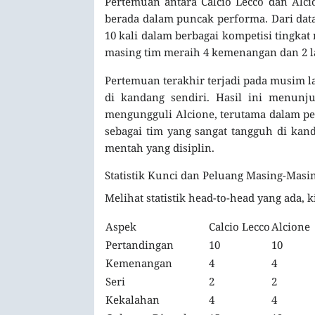
Pertemuan antara Calcio Lecco dan Alcio
berada dalam puncak performa. Dari dat
10 kali dalam berbagai kompetisi tingka
masing tim meraih 4 kemenangan dan 2 l
Pertemuan terakhir terjadi pada musim l
di kandang sendiri. Hasil ini menun
mengungguli Alcione, terutama dalam pe
sebagai tim yang sangat tangguh di ka
mentah yang disiplin.
Statistik Kunci dan Peluang Masing-Masi
Melihat statistik head-to-head yang ada, 
Aspek
Calcio Lecco
Alcione
Pertandingan
10
10
Kemenangan
4
4
Seri
2
2
Kekalahan
4
4