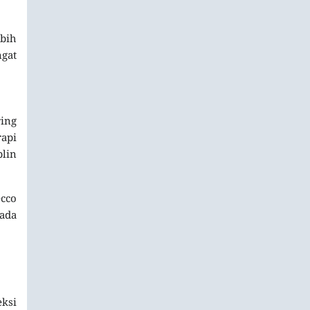
bih
ngat
ring
rapi
plin
cco
ada
eksi