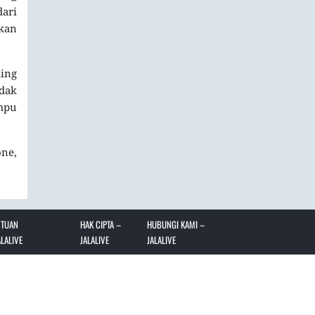
dari
hkan
ming
dak
mpu
one,
NTUAN
HAK CIPTA –
HUBUNGI KAMI –
LALIVE
JALALIVE
JALALIVE