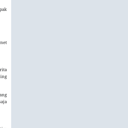
epak
rnet
rita
ing
yang
aja