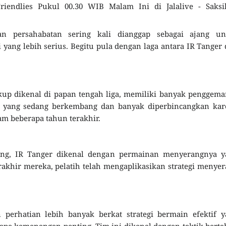
iendlies Pukul 00.30 WIB Malam Ini di Jalalive - Saksi
an persahabatan sering kali dianggap sebagai ajang un
ang lebih serius. Begitu pula dengan laga antara IR Tanger
kup dikenal di papan tengah liga, memiliki banyak penggema
 yang sedang berkembang dan banyak diperbincangkan kar
m beberapa tahun terakhir.
ang, IR Tanger dikenal dengan permainan menyerangnya y
rakhir mereka, pelatih telah mengaplikasikan strategi menye
perhatian lebih banyak berkat strategi bermain efektif y
a kemenangan penting. Tim ini dikenal dengan taktik bert