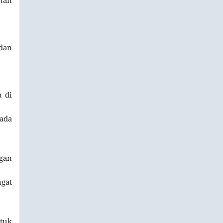
 dan
n di
ada
ngan
gat
ntuk