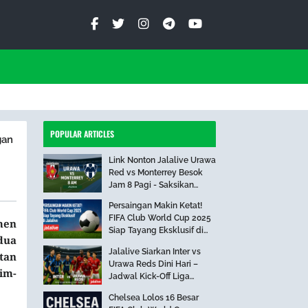
POPULAR ARTICLES
gan
Link Nonton Jalalive Urawa
Red vs Monterrey Besok
Jam 8 Pagi - Saksikan
Pertandingan Seru Ini!
Persaingan Makin Ketat!
FIFA Club World Cup 2025
men
Siap Tayang Eksklusif di
dua
Jalalive
Jalalive Siarkan Inter vs
tan
Urawa Reds Dini Hari –
tim-
Jadwal Kick-Off Liga
Internasional
Chelsea Lolos 16 Besar