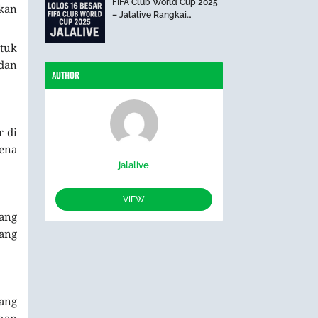
FIFA Club World Cup 2025
kan
– Jalalive Rangkai
Perjalanan The Blues Hari
Ini
tuk
 dan
AUTHOR
r di
ena
jalalive
VIEW
ang
rang
ang
ahan