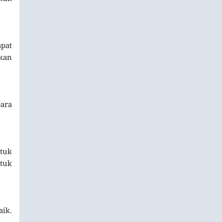
apat
pkan
para
tuk
tuk
aik.