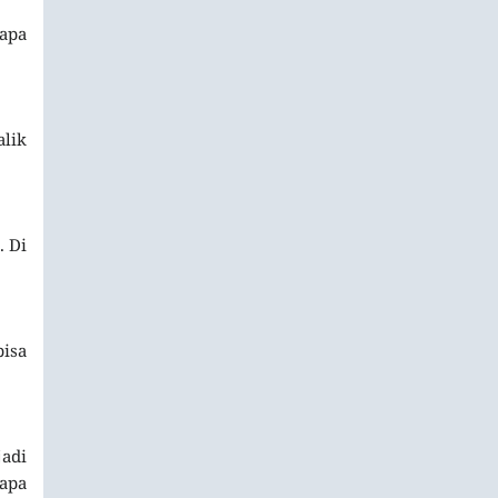
apa
alik
. Di
isa
adi
rapa