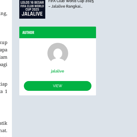
FIFA Club World Cup 2025
– Jalalive Rangkai
Perjalanan The Blues Hari
ing,
Ini
AUTHOR
ukup
rapa
ndam
bagi
jalalive
tiap
VIEW
a 1
atik
at.