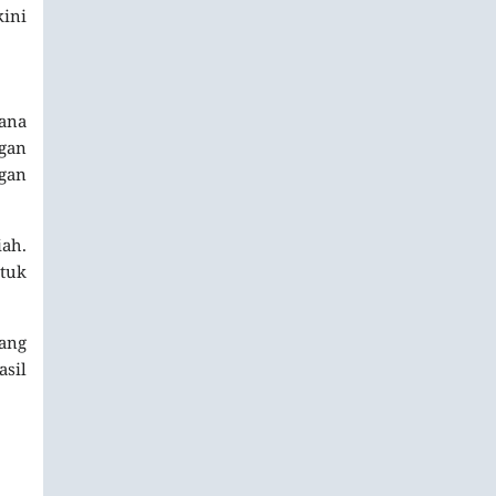
ini
sana
ngan
gan
ah.
ntuk
yang
sil