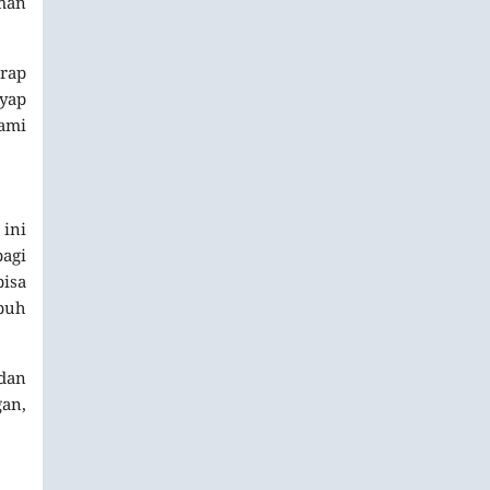
man
erap
yap
ami
 ini
agi
isa
mpuh
dan
gan,