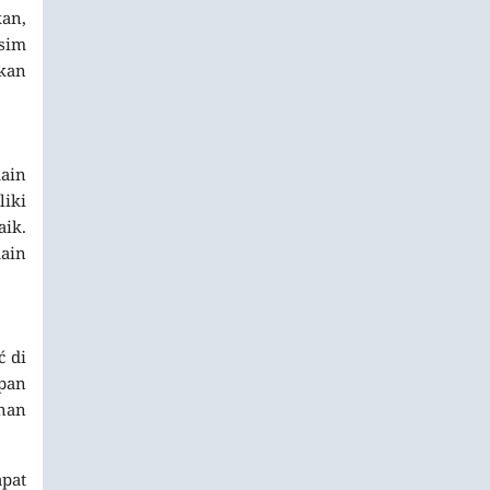
kan,
sim
kan
main
liki
aik.
ain
ć di
epan
nan
apat