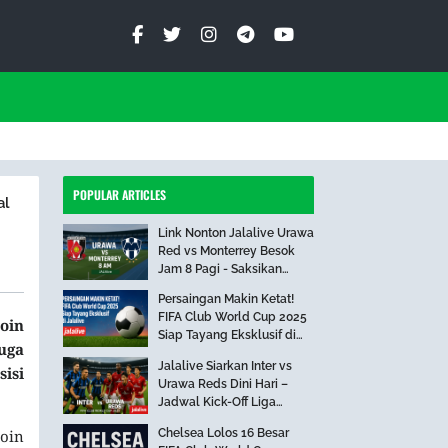
POPULAR ARTICLES
al
Link Nonton Jalalive Urawa
Red vs Monterrey Besok
Jam 8 Pagi - Saksikan
Pertandingan Seru Ini!
Persaingan Makin Ketat!
FIFA Club World Cup 2025
poin
Siap Tayang Eksklusif di
uga
Jalalive
Jalalive Siarkan Inter vs
isi
Urawa Reds Dini Hari –
Jadwal Kick-Off Liga
Internasional
Chelsea Lolos 16 Besar
Poin