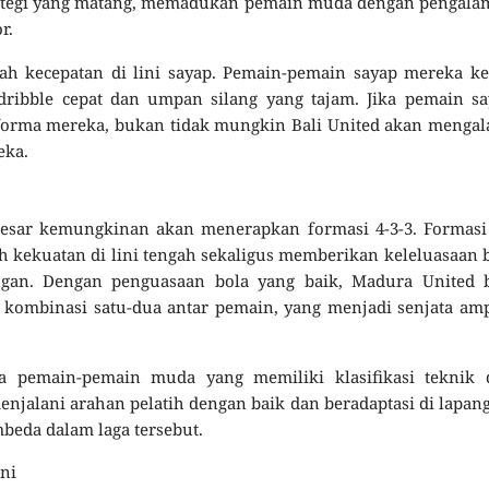
rategi yang matang, memadukan pemain muda dengan pengala
r.
ah kecepatan di lini sayap. Pemain-pemain sayap mereka k
ibble cepat dan umpan silang yang tajam. Jika pemain sa
rma mereka, bukan tidak mungkin Bali United akan mengal
eka.
besar kemungkinan akan menerapkan formasi 4-3-3. Formasi
kuatan di lini tengah sekaligus memberikan keleluasaan b
an. Dengan penguasaan bola yang baik, Madura United b
 kombinasi satu-dua antar pemain, yang menjadi senjata a
a pemain-pemain muda yang memiliki klasifikasi teknik 
enjalani arahan pelatih dengan baik dan beradaptasi di lapan
beda dalam laga tersebut.
Ini