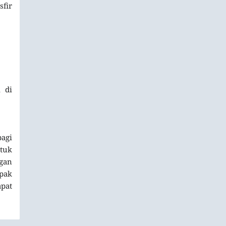
sfir
 di
bagi
tuk
gan
epak
apat