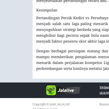
menyelesaikan pertandingan secara adil.
Kesimpulan
Pertandingan Persik Kediri vs Persebaya
menjadi salah satu laga paling menari
menyuguhkan strategi berbeda yang siap 
menghibur bagi pecinta sepak bola nasio
menjadi faktor penentu skor akhir laga in
Dengan berbagai persiapan matang dan 
mampu memberikan pengalaman menonto
menarik dalam perjalanan kompetisi Liga
perkembangan serta hasilnya melalui Jala
TENTANG
JALALIV
Copyright © 2026 JALALIVE
Busine