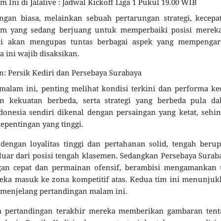
 Ini di Jalalive : Jadwal Kickoff Liga 1 Pukul 19.00 WIB
gan biasa, melainkan sebuah pertarungan strategi, kecepa
tim yang sedang berjuang untuk memperbaiki posisi mereka
ini akan mengupas tuntas berbagai aspek yang mempengar
 ini wajib disaksikan.
: Persik Kediri dan Persebaya Surabaya
alam ini, penting melihat kondisi terkini dan performa k
n kekuatan berbeda, serta strategi yang berbeda pula da
donesia sendiri dikenal dengan persaingan yang ketat, sehi
epentingan yang tinggi.
 dengan loyalitas tinggi dan pertahanan solid, tengah beru
ar dari posisi tengah klasemen. Sedangkan Persebaya Surab
gan cepat dan permainan ofensif, berambisi mengamankan t
eka masuk ke zona kompetitif atas. Kedua tim ini menunju
 menjelang pertandingan malam ini.
m pertandingan terakhir mereka memberikan gambaran tent