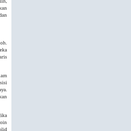
in,
akan
dan
oh.
reka
ris
alam
isi
ya.
kan
ika
oin
olid