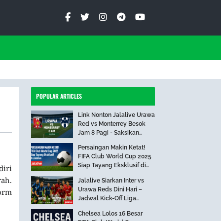
POPULAR ARTICLES
Link Nonton Jalalive Urawa
Red vs Monterrey Besok
Jam 8 Pagi - Saksikan
Pertandingan Seru Ini!
Persaingan Makin Ketat!
FIFA Club World Cup 2025
Siap Tayang Eksklusif di
diri
Jalalive
ah.
Jalalive Siarkan Inter vs
Urawa Reds Dini Hari –
form
Jadwal Kick-Off Liga
Internasional
Chelsea Lolos 16 Besar