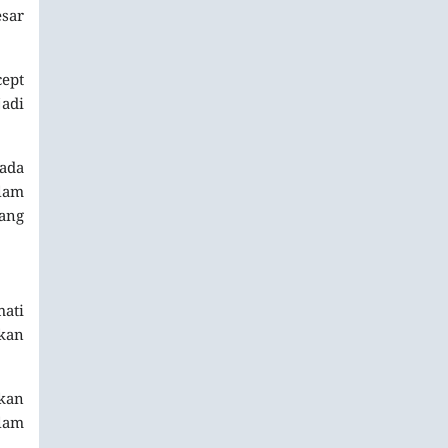
esar
cept
jadi
ada
lam
dang
ati
kan
kan
lam