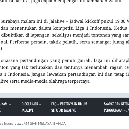
 Situasi darurat juga dapat mempengaruhi tambahan waktu.
 Surabaya malam ini di Jalalive – jadwal kickoff pukul 19.00
k dan menentukan dalam kompetisi Liga 1 Indonesia. Kedua
dibuktikan di lapangan, sekaligus menjadi tontonan yang sa
nal. Performa pemain, taktik pelatih, serta semangat juang 
i.
suasana pertandingan yang penuh gairah, laga ini diharap
n yang tak terlupakan dan tentunya menambah ragam cer
 1 Indonesia. Jangan lewatkan pertandingan ini dan tetap i
live serta media-media olahraga terpercaya.
 KAMI –
DISCLAIMER –
FAQ – PERTANYAAN UMUM
SYARAT DAN KETE
E
JALALIVE
SEPUTAR JALALIVE
PENGGUNAAN – JA
ss hours ：24 JAM SIAP MELAYANI ANDA!