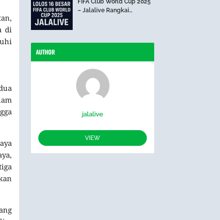
FIFA Club World Cup 2025
– Jalalive Rangkai
tan,
Perjalanan The Blues Hari
Ini
 di
uhi
AUTHOR
edua
lam
ngga
jalalive
VIEW
paya
aya,
iga
kkan
ang