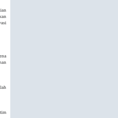
aian
kan
vasi
ena
nan
mlah
 tim