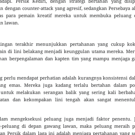
api. Persik Kediri, dengan strategi bertahan yang disipl
dengan counter-attack yang agresif, sedangkan Persebaya 
tas para pemain kreatif mereka untuk membuka peluang 
an lawan.
ndingan terakhir menunjukkan pertahanan yang cukup kok
ain di lini belakang menjadi keunggulan utama mereka. Me
ahan berpengalaman dan kapten tim yang mampu menjaga ga
g perlu mendapat perhatian adalah kurangnya konsistensi d
ng emas. Mereka juga kadang terlalu bertahan dalam pos
 untuk melakukan serangan balik yang sering kali berbaha
patan dan kekompakan lini tengah akan sangat menentu
alam mengeksekusi peluang juga menjadi faktor penentu. J
peluang di depan gawang lawan, maka peluang meraih p
an Persik dalam laga ini adalah menjaga pertahanan yang s