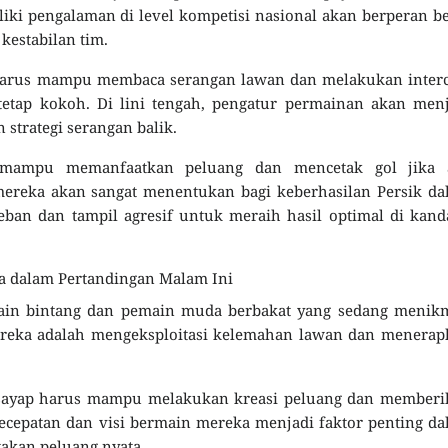
iki pengalaman di level kompetisi nasional akan berperan b
estabilan tim.
g harus mampu membaca serangan lawan dan melakukan inter
tetap kokoh. Di lini tengah, pengatur permainan akan men
strategi serangan balik.
 mampu memanfaatkan peluang dan mencetak gol jika 
ereka akan sangat menentukan bagi keberhasilan Persik da
eban dan tampil agresif untuk meraih hasil optimal di kan
a dalam Pertandingan Malam Ini
in bintang dan pemain muda berbakat yang sedang menikm
reka adalah mengeksploitasi kelemahan lawan dan menerap
n sayap harus mampu melakukan kreasi peluang dan memberi
epatan dan visi bermain mereka menjadi faktor penting da
kan peluang nyata.