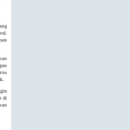
yang
wal.
pan
han
gan
arus
k.
gin
n di
kan