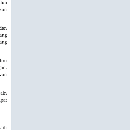
dua
akan
 dan
yang
yang
lini
an.
wan
main
pat
raih