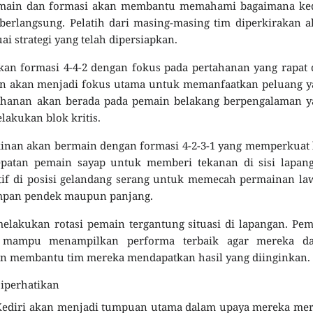
emain dan formasi akan membantu memahami bagaimana ke
erlangsung. Pelatih dari masing-masing tim diperkirakan 
 strategi yang telah dipersiapkan.
kan formasi 4-4-2 dengan fokus pada pertahanan yang rapat
epan akan menjadi fokus utama untuk memanfaatkan peluang 
rtahanan akan berada pada pemain belakang berpengalaman 
kukan blok kritis.
kinan akan bermain dengan formasi 4-2-3-1 yang memperkuat 
atan pemain sayap untuk memberi tekanan di sisi lapang
if di posisi gelandang serang untuk memecah permainan la
mpan pendek maupun panjang.
melakukan rotasi pemain tergantung situasi di lapangan. Pe
s mampu menampilkan performa terbaik agar mereka da
n membantu tim mereka mendapatkan hasil yang diinginkan.
Diperhatikan
 Kediri akan menjadi tumpuan utama dalam upaya mereka me