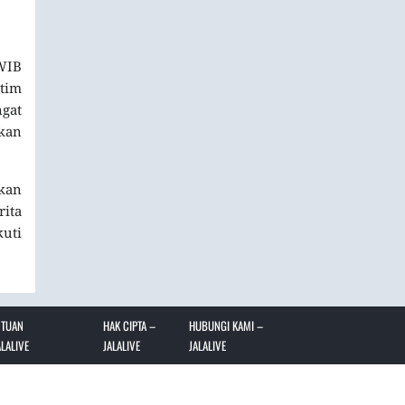
 WIB
 tim
ngat
akan
kan
ita
kuti
NTUAN
HAK CIPTA –
HUBUNGI KAMI –
LALIVE
JALALIVE
JALALIVE