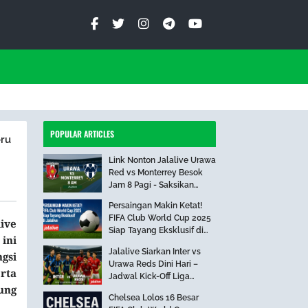
POPULAR ARTICLES
eru
Link Nonton Jalalive Urawa
Red vs Monterrey Besok
Jam 8 Pagi - Saksikan
Pertandingan Seru Ini!
Persaingan Makin Ketat!
FIFA Club World Cup 2025
ive
Siap Tayang Eksklusif di
ini
Jalalive
Jalalive Siarkan Inter vs
gsi
Urawa Reds Dini Hari –
erta
Jadwal Kick-Off Liga
ung
Internasional
Chelsea Lolos 16 Besar