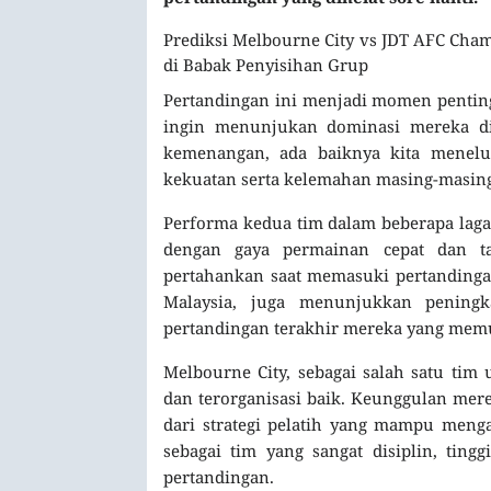
Prediksi Melbourne City vs JDT AFC Champ
di Babak Penyisihan Grup
Pertandingan ini menjadi momen penting
ingin menunjukan dominasi mereka di
kemenangan, ada baiknya kita menelu
kekuatan serta kelemahan masing-masin
Performa kedua tim dalam beberapa laga
dengan gaya permainan cepat dan ta
pertahankan saat memasuki pertandingan 
Malaysia, juga menunjukkan peningk
pertandingan terakhir mereka yang mem
Melbourne City, sebagai salah satu tim
dan terorganisasi baik. Keunggulan merek
dari strategi pelatih yang mampu meng
sebagai tim yang sangat disiplin, ting
pertandingan.