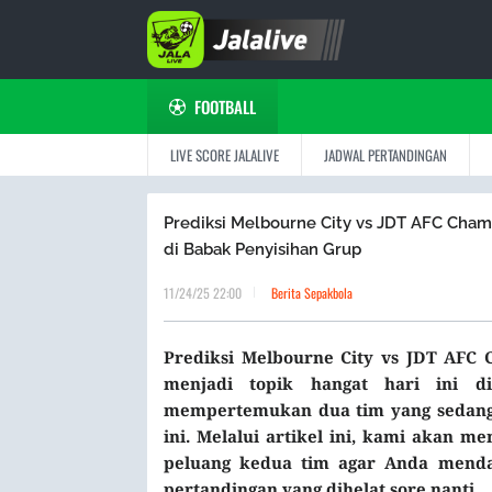
FOOTBALL
LIVE SCORE JALALIVE
JADWAL PERTANDINGAN
Prediksi Melbourne City vs JDT AFC Champ
di Babak Penyisihan Grup
11/24/25 22:00
Berita Sepakbola
Prediksi Melbourne City vs JDT AFC C
menjadi topik hangat hari ini di
mempertemukan dua tim yang sedang 
ini. Melalui artikel ini, kami akan m
peluang kedua tim agar Anda mend
pertandingan yang dihelat sore nanti.