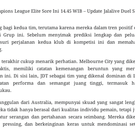
ions League Elite Sore Ini 14.45 WIB – Update Jalalive Duel 
 bagi kedua tim, terutama karena mereka dalam tren positif
 Grup ini. Sebelum menyimak prediksi lengkap dan pelu
suri perjalanan kedua klub di kompetisi ini dan memah
g.
 terakhir cukup menarik perhatian. Melbourne City yang dik
ktis, memiliki catatan kemenangan beruntun yang mer
ini. Di sisi lain, JDT sebagai tim yang dikenal dominan di 
atan performa dan semangat juang tinggi, termasuk ha
ukau.
 unggulan dari Australia, mempunyai skuad yang sangat len
a tidak hanya berasal dari kualitas individu pemain, tetapi 
atur serangan dan pertahanan secara seimbang. Mereka dik
gi pressing, dan berkeinginan keras untuk mendominasi se