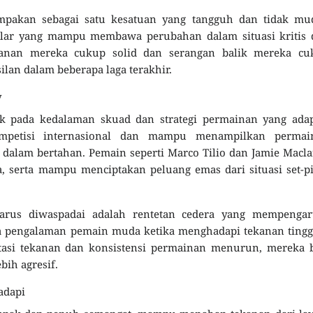
mpakan sebagai satu kesatuan yang tangguh dan tidak mu
ilar yang mampu membawa perubahan dalam situasi kritis 
hanan mereka cukup solid dan serangan balik mereka cu
lan dalam beberapa laga terakhir.
y
k pada kedalaman skuad dan strategi permainan yang adapt
mpetisi internasional dan mampu menampilkan permai
 dalam bertahan. Pemain seperti Marco Tilio dan Jamie Macl
 serta mampu menciptakan peluang emas dari situasi set-p
arus diwaspadai adalah rentetan cedera yang mempengar
 pengalaman pemain muda ketika menghadapi tekanan tinggi
tasi tekanan dan konsistensi permainan menurun, mereka b
bih agresif.
adapi