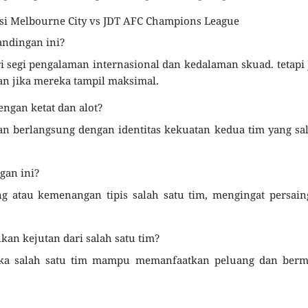
i Melbourne City vs JDT AFC Champions League
andingan ini?
 segi pengalaman internasional dan kedalaman skuad. tetapi
n jika mereka tampil maksimal.
ngan ketat dan alot?
n berlangsung dengan identitas kekuatan kedua tim yang sa
gan ini?
g atau kemenangan tipis salah satu tim, mengingat persai
an kejutan dari salah satu tim?
 jika salah satu tim mampu memanfaatkan peluang dan berm