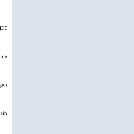
 JDT
ling
ngan
ain