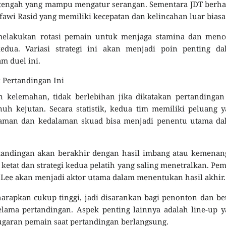
ni tengah yang mampu mengatur serangan. Sementara JDT berh
fawi Rasid yang memiliki kecepatan dan kelincahan luar biasa
melakukan rotasi pemain untuk menjaga stamina dan menc
edua. Variasi strategi ini akan menjadi poin penting da
m duel ini.
 Pertandingan Ini
n kelemahan, tidak berlebihan jika dikatakan pertandingan
uh kejutan. Secara statistik, kedua tim memiliki peluang 
aman dan kedalaman skuad bisa menjadi penentu utama da
tandingan akan berakhir dengan hasil imbang atau kemenan
as ketat dan strategi kedua pelatih yang saling menetralkan. Pe
 Lee akan menjadi aktor utama dalam menentukan hasil akhir.
arapkan cukup tinggi, jadi disarankan bagi penonton dan be
ama pertandingan. Aspek penting lainnya adalah line-up y
bugaran pemain saat pertandingan berlangsung.