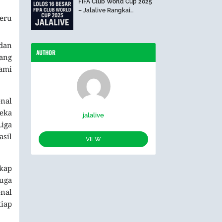
FIFA Club World Cup 2025
– Jalalive Rangkai
Seru
Perjalanan The Blues Hari
Ini
 dan
AUTHOR
ang
ami
enal
eka
jalalive
Liga
sil
VIEW
gkap
juga
enal
tiap