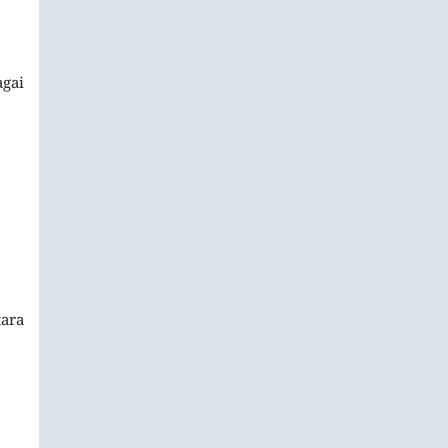
gai
tara