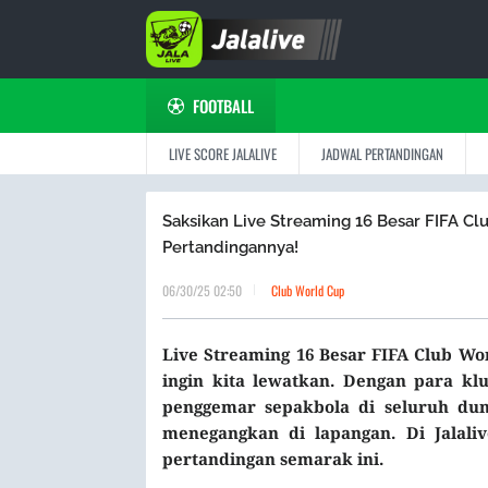
FOOTBALL
LIVE SCORE JALALIVE
JADWAL PERTANDINGAN
Saksikan Live Streaming 16 Besar FIFA Cl
Pertandingannya!
06/30/25 02:50
Club World Cup
Live Streaming 16 Besar FIFA Club Wo
ingin kita lewatkan. Dengan para klu
penggemar sepakbola di seluruh dun
menegangkan di lapangan. Di Jalal
pertandingan semarak ini.