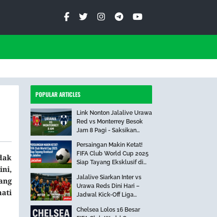
POPULAR ARTICLES
Link Nonton Jalalive Urawa
Red vs Monterrey Besok
Jam 8 Pagi - Saksikan
Pertandingan Seru Ini!
Persaingan Makin Ketat!
FIFA Club World Cup 2025
dak
Siap Tayang Eksklusif di
ni,
Jalalive
Jalalive Siarkan Inter vs
ang
Urawa Reds Dini Hari –
ati
Jadwal Kick-Off Liga
Internasional
Chelsea Lolos 16 Besar