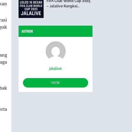
FIFA Club World Cup 2025
kan
– Jalalive Rangkai
Perjalanan The Blues Hari
Ini
asi
yak
AUTHOR
ang
laga
jalalive
VIEW
bak
rta