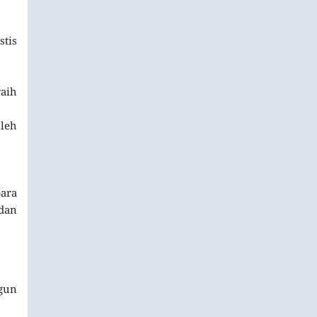
stis
raih
leh
para
 dan
ngun