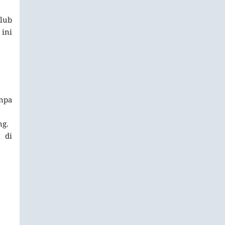
Club
ini
npa
ng.
 di