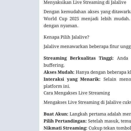
Menyaksikan Live Streaming di Jalalive
Dengan kemudahan akses yang ditawarkan
World Cup 2025 menjadi lebih mudah. 
dengan nyaman.
Kenapa Pilih Jalalive?
Jalalive menawarkan beberapa fitur ung
Streaming Berkualitas Tinggi:
Anda d
buffering.
Akses Mudah:
Hanya dengan beberapa kli
Interaksi yang Menarik:
Selain menon
platform ini.
Cara Mengakses Live Streaming
Mengakses Live Streaming di Jalalive cu
Buat Akun:
Langkah pertama adalah menda
Pilih Pertandingan:
Setelah masuk, temu
Nikmati Streaming:
Cukup tekan tombol 