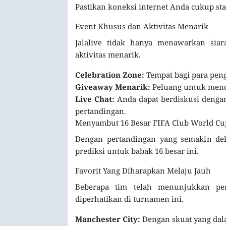
Pastikan koneksi internet Anda cukup s
Event Khusus dan Aktivitas Menarik
Jalalive tidak hanya menawarkan siar
aktivitas menarik.
Celebration Zone:
Tempat bagi para pen
Giveaway Menarik:
Peluang untuk mend
Live Chat:
Anda dapat berdiskusi deng
pertandingan.
Menyambut 16 Besar FIFA Club World Cu
Dengan pertandingan yang semakin dek
prediksi untuk babak 16 besar ini.
Favorit Yang Diharapkan Melaju Jauh
Beberapa tim telah menunjukkan pe
diperhatikan di turnamen ini.
Manchester City:
Dengan skuat yang dala