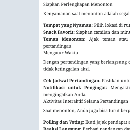
Siapkan Perlengkapan Menonton
Kenyamanan saat menonton adalah segal
Tempat yang Nyaman:
Pilih lokasi di 
Snack Favorit:
Siapkan camilan dan min
Teman Menonton:
Ajak teman atau 
pertandingan.
Mengatur Waktu
Dengan pertandingan yang berlangsung d
tidak ketinggalan aksi.
Cek Jadwal Pertandingan:
Pastikan untu
Notifikasi untuk Pengingat:
Mengaktif
mengingatkan Anda.
Aktivitas Interaktif Selama Pertandingan
Saat menonton, Anda juga bisa turut berpa
Polling dan Voting:
Ikuti jajak pendapat a
Reaksi Langsung:
Berbagi pandangan dan 