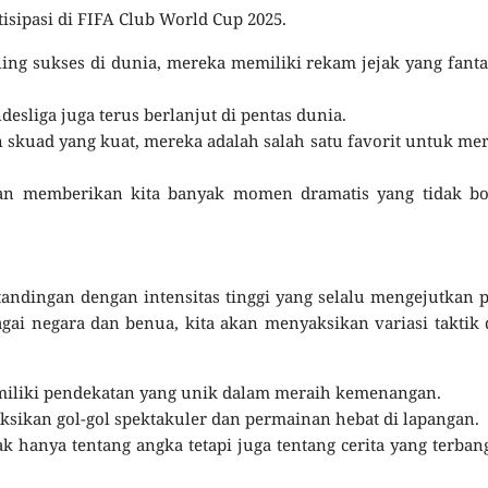
isipasi di FIFA Club World Cup 2025.
ling sukses di dunia, mereka memiliki rekam jejak yang fanta
sliga juga terus berlanjut di pentas dunia.
 skuad yang kuat, mereka adalah salah satu favorit untuk me
kan memberikan kita banyak momen dramatis yang tidak bo
ndingan dengan intensitas tinggi yang selalu mengejutkan 
gai negara dan benua, kita akan menyaksikan variasi taktik
miliki pendekatan yang unik dalam meraih kemenangan.
ksikan gol-gol spektakuler dan permainan hebat di lapangan.
ak hanya tentang angka tetapi juga tentang cerita yang terba