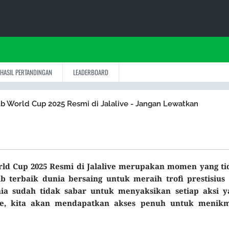
HASIL PERTANDINGAN
LEADERBOARD
ub World Cup 2025 Resmi di Jalalive - Jangan Lewatkan
rld Cup 2025 Resmi di Jalalive merupakan momen yang ti
b terbaik dunia bersaing untuk meraih trofi prestisius i
ia sudah tidak sabar untuk menyaksikan setiap aksi y
ive, kita akan mendapatkan akses penuh untuk menikm