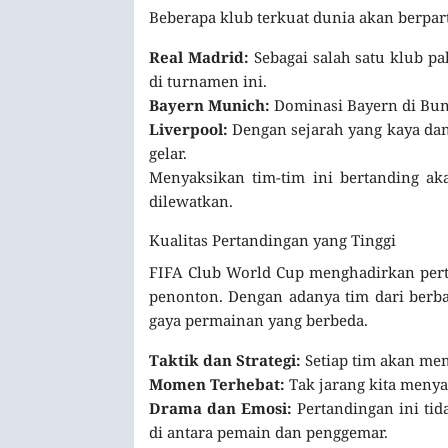
Beberapa klub terkuat dunia akan berpart
Real Madrid:
Sebagai salah satu klub pa
di turnamen ini.
Bayern Munich:
Dominasi Bayern di Bunde
Liverpool:
Dengan sejarah yang kaya dan
gelar.
Menyaksikan tim-tim ini bertanding a
dilewatkan.
Kualitas Pertandingan yang Tinggi
FIFA Club World Cup menghadirkan perta
penonton. Dengan adanya tim dari berba
gaya permainan yang berbeda.
Taktik dan Strategi:
Setiap tim akan me
Momen Terhebat:
Tak jarang kita menya
Drama dan Emosi:
Pertandingan ini tid
di antara pemain dan penggemar.