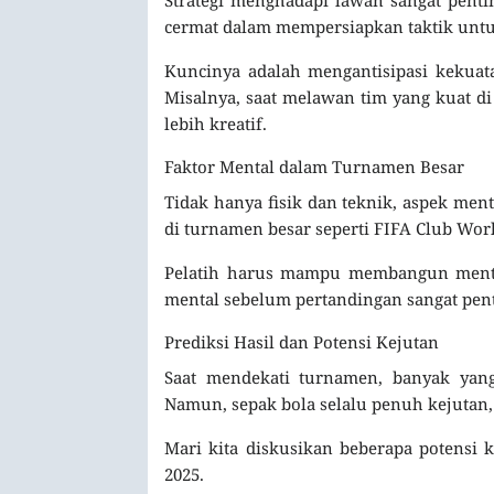
cermat dalam mempersiapkan taktik untu
Kuncinya adalah mengantisipasi kekuat
Misalnya, saat melawan tim yang kuat d
lebih kreatif.
Faktor Mental dalam Turnamen Besar
Tidak hanya fisik dan teknik, aspek men
di turnamen besar seperti FIFA Club Wo
Pelatih harus mampu membangun mentali
mental sebelum pertandingan sangat pen
Prediksi Hasil dan Potensi Kejutan
Saat mendekati turnamen, banyak yang
Namun, sepak bola selalu penuh kejutan,
Mari kita diskusikan beberapa potensi 
2025.