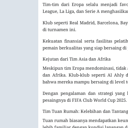
Tim-tim dari Eropa selalu menjadi favor
League, La Liga, dan Serie A menghasilka
Klub seperti Real Madrid, Barcelona, Ba
di turnamen ini.
Kekuatan finansial serta fasilitas p
pemain berkualitas yang siap bersaing d
Kejutan dari Tim Asia dan Afrika
Meskipun tim Eropa mendominasi, tidak a
dan Afrika. Klub-klub seperti Al Ahl
bahwa mereka mampu bersaing di level te
Dengan pengalaman dan strategi yang 
pesaingnya di FIFA Club World Cup 2025.
Tim Tuan Rumah: Kelebihan dan Tantan
Tuan rumah biasanya mendapatkan keunt
lebih familiar dengan kondisi lapangan d