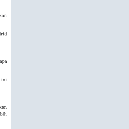
kkan
drid
rapa
 ini
akan
ebih