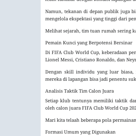
Namun, tekanan di depan publik juga b
mengelola ekspektasi yang tinggi dari p
Melihat sejarah, tim tuan rumah sering k
Pemain Kunci yang Berpotensi Bersinar
Di FIFA Club World Cup, keberadaan pem
Lionel Messi, Cristiano Ronaldo, dan Ney
Dengan skill individu yang luar bias
mereka di lapangan bisa jadi penentu suk
Analisis Taktik Tim Calon Juara
Setiap klub tentunya memiliki taktik d
oleh calon juara FIFA Club World Cup 20
Mari kita telaah beberapa pola permainan
Formasi Umum yang Digunakan