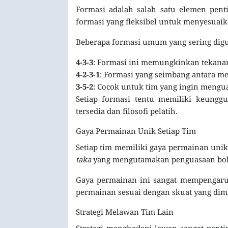
Formasi adalah salah satu elemen pen
formasi yang fleksibel untuk menyesuai
Beberapa formasi umum yang sering digu
4-3-3
: Formasi ini memungkinkan tekanan
4-2-3-1
: Formasi yang seimbang antara me
3-5-2
: Cocok untuk tim yang ingin mengua
Setiap formasi tentu memiliki keungg
tersedia dan filosofi pelatih.
Gaya Permainan Unik Setiap Tim
Setiap tim memiliki gaya permainan unik
taka
yang mengutamakan penguasaan bol
Gaya permainan ini sangat mempengaruh
permainan sesuai dengan skuat yang dimil
Strategi Melawan Tim Lain
Strategi menghadapi lawan sangat penti