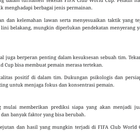
k menghadapi berbagai jenis permainan.
an dan kelemahan lawan serta menyesuaikan taktik yang te
i lini belakang, mungkin diperlukan pendekatan menyerang 
tal juga berperan penting dalam kesuksesan sebuah tim. Tek
rld Cup bisa membuat pemain merasa tertekan.
tas positif di dalam tim. Dukungan psikologis dan persia
ting untuk menjaga fokus dan konsentrasi pemain.
 mulai memberikan prediksi siapa yang akan menjadi jua
 dan banyak faktor yang bisa berubah.
kejutan dan hasil yang mungkin terjadi di FIFA Club World