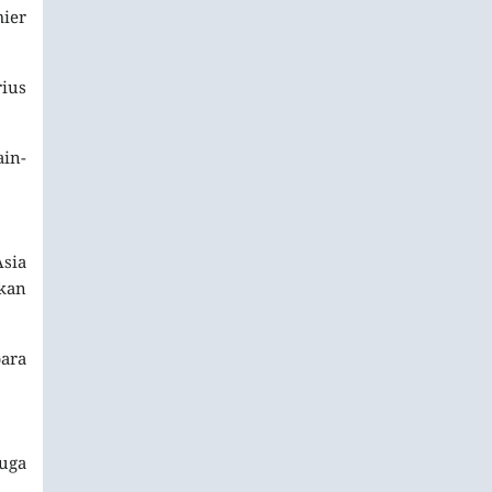
mier
rius
in-
Asia
kan
ara
juga