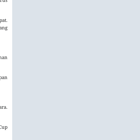
pat.
yang
anan
pan
ra.
 Cup